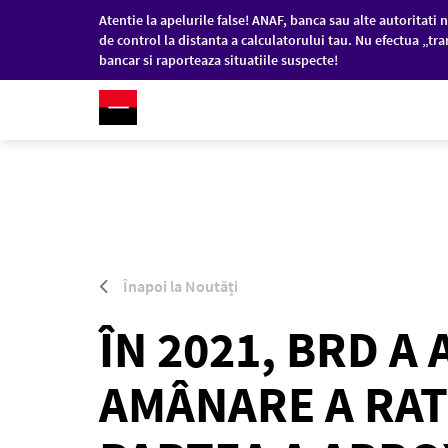
Atentie la apelurile false! ANAF, banca sau alte autoritati n
de control la distanta a calculatorului tau. Nu efectua „tra
bancar si raporteaza situatiile suspecte!
RO
/
EN
PERSOANE FIZICE
COM
Sari la conținutul principal
Înapoi la Noutăți
ÎN 2021, BRD A
AMÂNARE A RAT