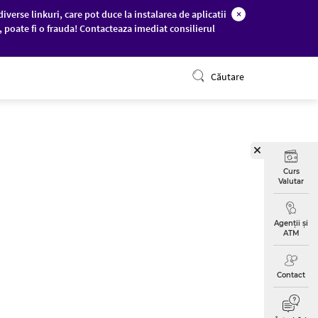
diverse linkuri, care pot duce la instalarea de aplicatii
×
c, poate fi o frauda! Contacteaza imediat consilierul
ONLINE BANKING
Căutare
Curs
Valutar
Agenții și
ATM
Contact