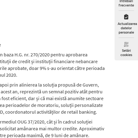
Întrebări
frecvente
Actualizarea
datelor
personale
e
Setări
 în baza H.G. nr. 270/2020 pentru aprobarea
cookies
tuții de credit și instituții financiare nebancare
erile aprobate, doar 9% s-au orientat către perioada
nul 2020.
i apoi prin alinierea la soluția propusă de Guvern,
acest an, reprezintă un semnal pozitiv atât pentru
fost eficient, dar și că mai există anumite sectoare
rea perioadelor de moratoriu, soluții personalizate
RD, coordonatorul activităților de retail banking.
rmediul OUG 37/2020, cât și în cadrul soluției
 solicitat amânarea mai multor credite. Aproximativ
 către perioada maximă, de 9 luni de amânare.