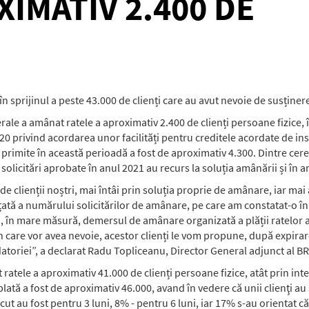
IMATIV 2.400 DE
t în sprijinul a peste 43.000 de clienți care au avut nevoie de susținer
ale a amânat ratele a aproximativ 2.400 de clienți persoane fizice,
 privind acordarea unor facilități pentru creditele acordate de insti
 primite în această perioadă a fost de aproximativ 4.300. Dintre cer
solicitări aprobate în anul 2021 au recurs la soluția amânării și în a
i de clienții noștri, mai întâi prin soluția proprie de amânare, iar ma
tă a numărului solicitărilor de amânare, pe care am constatat-o în 
, în mare măsură, demersul de amânare organizată a plății ratelor a 
în care vor avea nevoie, acestor clienți le vom propune, după expira
 datoriei”, a declarat Radu Topliceanu, Director General adjunct al B
tele a aproximativ 41.000 de clienți persoane fizice, atât prin inte
ată a fost de aproximativ 46.000, avand în vedere că unii clienţi au
cut au fost pentru 3 luni, 8% - pentru 6 luni, iar 17% s-au orientat