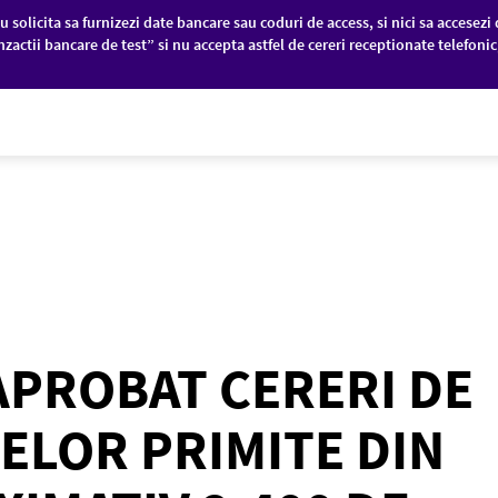
u solicita sa furnizezi date bancare sau coduri de access, si nici sa accesezi 
nzactii bancare de test” si nu accepta astfel de cereri receptionate telefoni
PANII
PIEȚE FINANCIARE
DESPRE NOI
 APROBAT CERERI DE
ELOR PRIMITE DIN