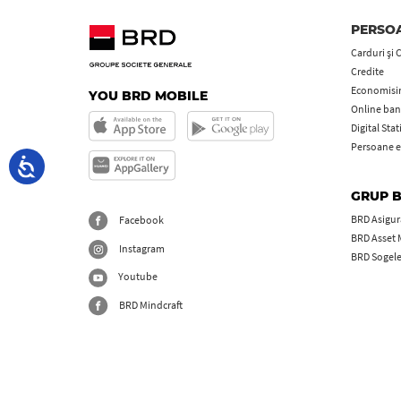
PERSOA
Carduri şi 
Credite
Economisire
YOU BRD MOBILE
Online ban
Digital Sta
Persoane e
GRUP 
BRD Asigură
Facebook
BRD Asset
Instagram
BRD Sogel
Youtube
BRD Mindcraft