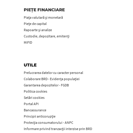
PIEȚE FINANCIARE
Piața valutară și monetară
Piețe de capital
Rapoarte și analize
Custodie, depozitare, emitenți
MiFID
UTILE
Prelucrarea datelor cu caracter personal
Colaborare BRD - Evidența populației
Garantarea depozitelor - FGDB
Politica cookies
Setări cookies
Portal API
Bancassurance
Principii anticorupţie
Protecţia consumatorului - ANPC
Informare privind tranzacții interzise prin BRD