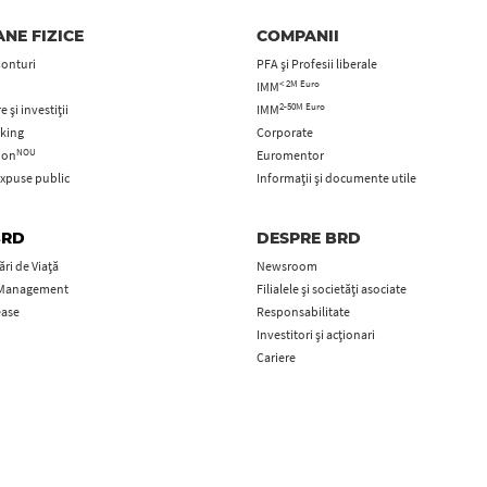
NE FIZICE
COMPANII
Conturi
PFA şi Profesii liberale
< 2M Euro
IMM
2-50M Euro
 și investiții
IMM
king
Corporate
NOU
tion
Euromentor
xpuse public
Informații și documente utile
BRD
DESPRE BRD
ri de Viață
Newsroom
 Management
Filialele și societăți asociate
ease
Responsabilitate
Investitori și acționari
Cariere