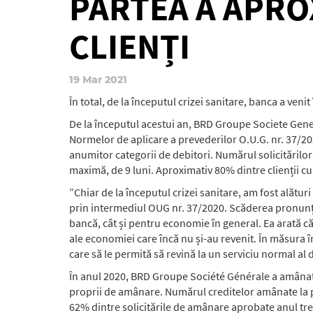
PARTEA A APROX
CLIENȚI
19 Mar 2021
În total, de la începutul crizei sanitare, banca a veni
De la începutul acestui an, BRD Groupe Societe Gener
Normelor de aplicare a prevederilor O.U.G. nr. 37/2020
anumitor categorii de debitori. Numărul solicitărilor
maximă, de 9 luni. Aproximativ 80% dintre clienții cu 
”Chiar de la începutul crizei sanitare, am fost alătur
prin intermediul OUG nr. 37/2020. Scăderea pronunța
bancă, cât și pentru economie în general. Ea arată că
ale economiei care încă nu și-au revenit. În măsura 
care să le permită să revină la un serviciu normal al
În anul 2020, BRD Groupe Société Générale a amânat ra
proprii de amânare. Numărul creditelor amânate la pl
62% dintre solicitările de amânare aprobate anul tre