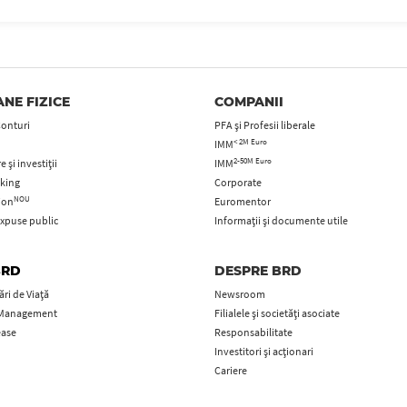
NE FIZICE
COMPANII
Conturi
PFA şi Profesii liberale
< 2M Euro
IMM
2-50M Euro
 și investiții
IMM
king
Corporate
NOU
tion
Euromentor
xpuse public
Informații și documente utile
BRD
DESPRE BRD
ri de Viață
Newsroom
 Management
Filialele și societăți asociate
ease
Responsabilitate
Investitori și acționari
Cariere