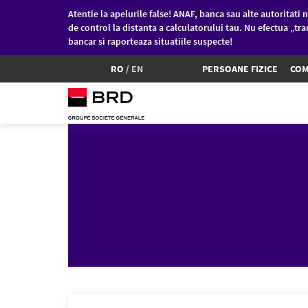
Atentie la apelurile false! ANAF, banca sau alte autoritati n
de control la distanta a calculatorului tau. Nu efectua „tra
bancar si raporteaza situatiile suspecte!
RO
/
EN
PERSOANE FIZICE
COM
Sari la conținutul principal