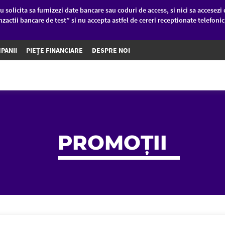
u solicita sa furnizezi date bancare sau coduri de access, si nici sa accesezi 
nzactii bancare de test” si nu accepta astfel de cereri receptionate telefoni
PANII
PIEȚE FINANCIARE
DESPRE NOI
PROMOȚII