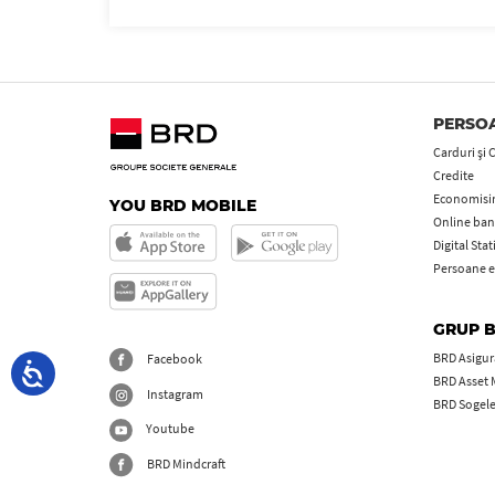
PERSOA
Carduri şi 
Credite
Economisire
YOU BRD MOBILE
Online ban
Digital Sta
Persoane e
GRUP 
BRD Asigură
Facebook
BRD Asset
Instagram
BRD Sogel
Youtube
BRD Mindcraft