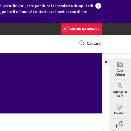
diverse linkuri, care pot duce la instalarea de aplicatii
×
c, poate fi o frauda! Contacteaza imediat consilierul
ONLINE BANKING
Căutare
Curs
Valutar
Agenții și
ATM
Contact