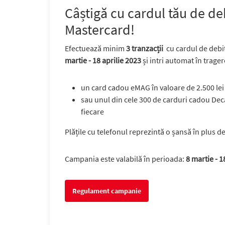
Câștigă cu cardul tău de de
Mastercard!
Efectuează minim
3 tranzacții
cu cardul de debi
martie - 18 aprilie 2023
și intri automat în trager
un
card cadou eMAG în valoare de 2.500 lei
sau unul din cele
300 de carduri cadou Deca
fiecare
Plățile cu telefonul reprezintă o șansă în plus de
Campania este valabilă în perioada:
8 martie - 1
Regulament campanie