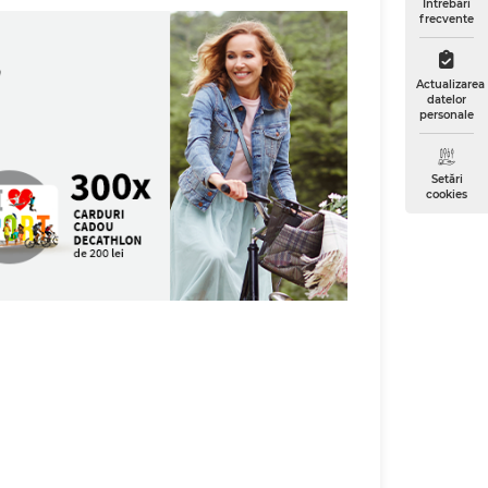
Întrebări
frecvente
Actualizarea
datelor
personale
Setări
cookies