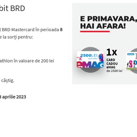
bit BRD
t BRD Mastercard în perioada
8
e la sorți pentru:
thlon în valoare de 200 lei
 câștig.
8 aprilie 2023