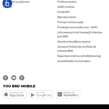
Investitori și acționari
Politica cookies
Cariere
Setări cookies
Portal API
Bancassurance
Principii anticorupţie
Protecţia consumatorului - ANPC
Informare privind tranzacții interzise
prin BRD
Directiva de plăți europene
Sumarul Politicii de conflicte de
interese BRD
Raportare interna (whistleblowing)
Accesibilitate Consumatori
YOU BRD MOBILE