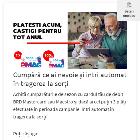
Setări
cookies
Cumpără ce ai nevoie și intri automat
în tragerea la sorți
Achită cumpărăturile de sezon cu
cardul tău de debit
BRD Mastercard
sau
Maestro
și dacă ai cel puțin 3 plăți
efectuate în perioada campaniei intri automat în
tragerea la sorți!
Poți câștiga: