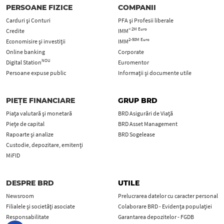
PERSOANE FIZICE
COMPANII
Carduri şi Conturi
PFA şi Profesii liberale
< 2M Euro
Credite
IMM
2-50M Euro
Economisire și investiții
IMM
Online banking
Corporate
NOU
Digital Station
Euromentor
Persoane expuse public
Informații și documente utile
PIEȚE FINANCIARE
GRUP BRD
Piața valutară și monetară
BRD Asigurări de Viață
Piețe de capital
BRD Asset Management
Rapoarte și analize
BRD Sogelease
Custodie, depozitare, emitenți
MiFID
DESPRE BRD
UTILE
Newsroom
Prelucrarea datelor cu caracter personal
Filialele și societăți asociate
Colaborare BRD - Evidența populației
Responsabilitate
Garantarea depozitelor - FGDB