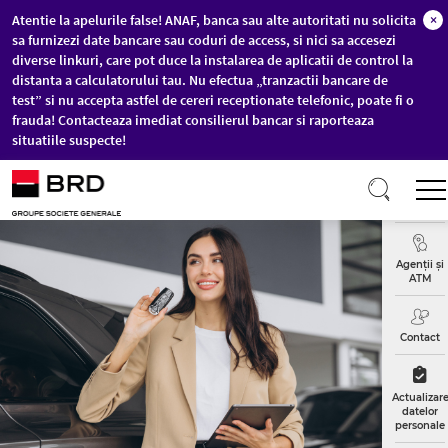
Atentie la apelurile false! ANAF, banca sau alte autoritati nu solicita
×
sa furnizezi date bancare sau coduri de access, si nici sa accesezi
diverse linkuri, care pot duce la instalarea de aplicatii de control la
distanta a calculatorului tau. Nu efectua „tranzactii bancare de
test” si nu accepta astfel de cereri receptionate telefonic, poate fi o
frauda! Contacteaza imediat consilierul bancar si raporteaza
situatiile suspecte!
Sari la conținutul principal
Curs
Valutar
Agenții și
ATM
Contact
Actualizar
datelor
personale