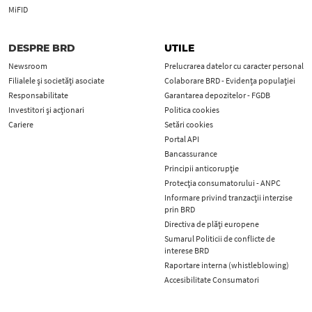
MiFID
DESPRE BRD
UTILE
Newsroom
Prelucrarea datelor cu caracter personal
Filialele și societăți asociate
Colaborare BRD - Evidența populației
Responsabilitate
Garantarea depozitelor - FGDB
Investitori și acționari
Politica cookies
Cariere
Setări cookies
Portal API
Bancassurance
Principii anticorupţie
Protecţia consumatorului - ANPC
Informare privind tranzacții interzise
prin BRD
Directiva de plăți europene
Sumarul Politicii de conflicte de
interese BRD
Raportare interna (whistleblowing)
Accesibilitate Consumatori