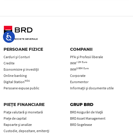
PERSOANE FIZICE
COMPANII
Carduri şi Conturi
PFA şi Profesii liberale
< 2M Euro
Credite
IMM
2-50M Euro
Economisire și investiții
IMM
Online banking
Corporate
NOU
Digital Station
Euromentor
Persoane expuse public
Informații și documente utile
PIEȚE FINANCIARE
GRUP BRD
Piața valutară și monetară
BRD Asigurări de Viață
Piețe de capital
BRD Asset Management
Rapoarte și analize
BRD Sogelease
Custodie, depozitare, emitenți