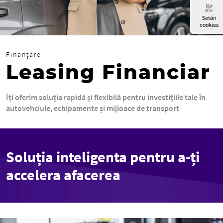
Setări
cookies
Finanțare
Leasing Financiar
Îți oferim soluția rapidă și flexibilă pentru investițiile tale în
autovehciule, echipamente și mijloace de transport
Soluția inteligenta pentru a-ți
accelera afacerea