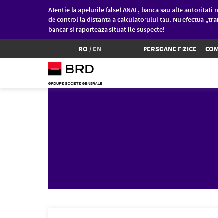
Atentie la apelurile false! ANAF, banca sau alte autoritati n
de control la distanta a calculatorului tau. Nu efectua „tra
bancar si raporteaza situatiile suspecte!
RO
/
EN
PERSOANE FIZICE
COM
Sari la conținutul principal