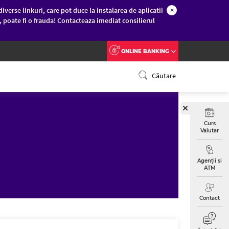
diverse linkuri, care pot duce la instalarea de aplicatii
×
c, poate fi o frauda! Contacteaza imediat consilierul
ONLINE BANKING
Căutare
Curs
Valutar
Agenții și
ATM
Contact