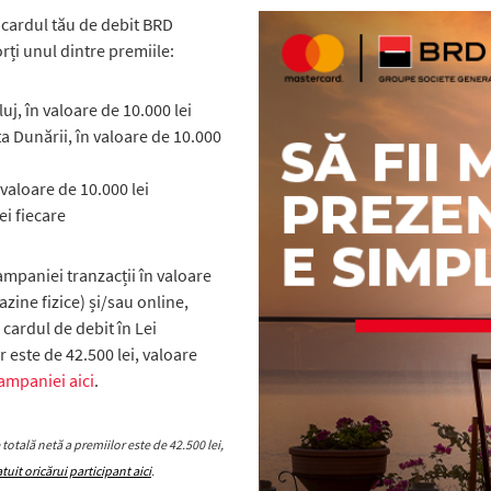
 cardul tău de debit BRD
orți unul dintre premiile:
j, în valoare de 10.000 lei
 Dunării, în valoare de 10.000
 valoare de 10.000 lei
ei fiecare
ampaniei tranzacții în valoare
ine fizice) și/sau online,
 cardul de debit în Lei
r este de 42.500 lei, valoare
ampaniei aici
.
totală netă a premiilor este de 42.500 lei,
uit oricărui participant aici
.