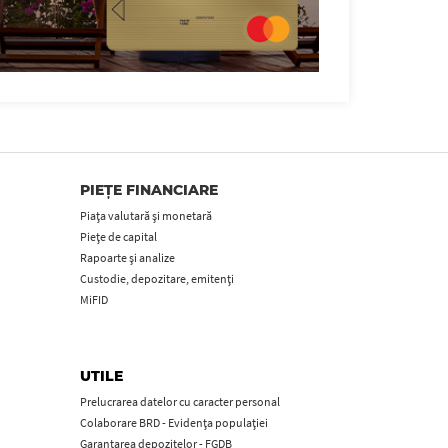
PIEȚE FINANCIARE
Piața valutară și monetară
Piețe de capital
Rapoarte și analize
Custodie, depozitare, emitenți
MiFID
UTILE
Prelucrarea datelor cu caracter personal
Colaborare BRD - Evidența populației
Garantarea depozitelor - FGDB