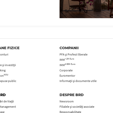
NE FIZICE
COMPANII
Conturi
PFA şi Profesii liberale
< 2M Euro
IMM
2-50M Euro
 și investiții
IMM
king
Corporate
NOU
tion
Euromentor
xpuse public
Informații și documente utile
BRD
DESPRE BRD
ri de Viață
Newsroom
 Management
Filialele și societăți asociate
ease
Responsabilitate