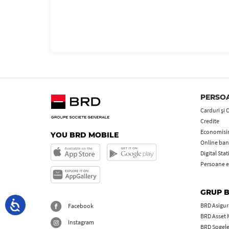
PERSOA
Carduri şi 
Credite
Economisire
YOU BRD MOBILE
Online ban
Digital Sta
Persoane e
GRUP 
BRD Asigură
Facebook
BRD Asset
Instagram
BRD Sogel