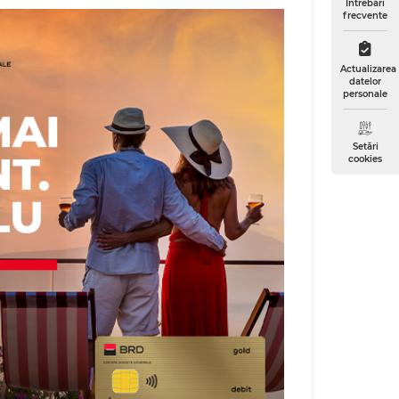
Întrebări
frecvente
Actualizarea
datelor
personale
Setări
cookies