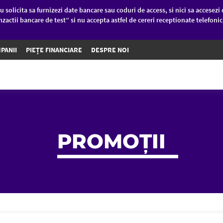
u solicita sa furnizezi date bancare sau coduri de access, si nici sa accesezi 
nzactii bancare de test” si nu accepta astfel de cereri receptionate telefoni
PANII
PIEȚE FINANCIARE
DESPRE NOI
PROMOȚII