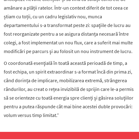
amânare a plății ratelor. Într-un context diferit de tot ceea ce
știam cu toții, cu un cadru legislativ nou, munca
departamentului s-a transformat peste zi: spaţiile de lucru au
fost reorganizate pentru a se asigura distanța necesară între
colegi, a fost implementat un nou flux, care a suferit mai multe
modificări pe parcurs şi au folosit un nou instrument de lucru.
O coordonată esenţială în toată această perioadă de timp, a
fost echipa, un spirit extraordinar s-a format încă din prima zi,
când dorința de implicare, mobilizarea extremă, strângerea
rândurilor, au creat o rețea invizibilă de sprijin care le-a permis
să se orienteze cu toată energia spre clienți şi găsirea soluţiilor
pentru a putea răspunde cât mai bine acestei duble provocări:
volum versus timp limitat.”