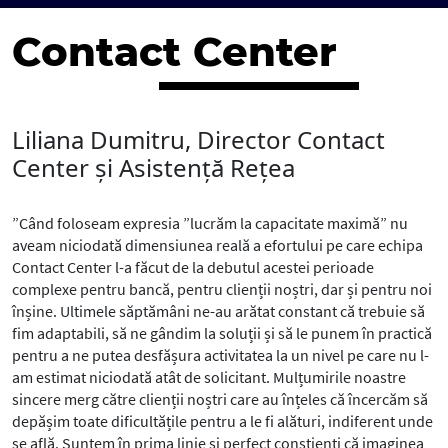
Contact Center
Liliana Dumitru, Director Contact
Center și Asistență Rețea
”Când foloseam expresia ”lucrăm la capacitate maximă” nu
aveam niciodată dimensiunea reală a efortului pe care echipa
Contact Center l-a făcut de la debutul acestei perioade
complexe pentru bancă, pentru clienții noștri, dar și pentru noi
înșine. Ultimele săptămâni ne-au arătat constant că trebuie să
fim adaptabili, să ne gândim la soluții și să le punem în practică
pentru a ne putea desfășura activitatea la un nivel pe care nu l-
am estimat niciodată atât de solicitant. Mulțumirile noastre
sincere merg către clienții noștri care au înțeles că încercăm să
depășim toate dificultățile pentru a le fi alături, indiferent unde
se află. Suntem în prima linie și perfect conștienți că imaginea