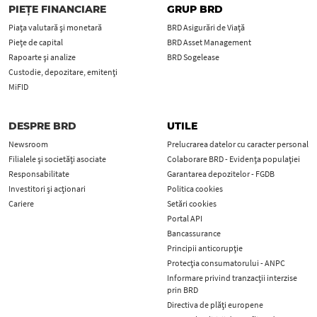
PIEȚE FINANCIARE
GRUP BRD
Piața valutară și monetară
BRD Asigurări de Viață
Piețe de capital
BRD Asset Management
Rapoarte și analize
BRD Sogelease
Custodie, depozitare, emitenți
MiFID
DESPRE BRD
UTILE
Newsroom
Prelucrarea datelor cu caracter personal
Filialele și societăți asociate
Colaborare BRD - Evidența populației
Responsabilitate
Garantarea depozitelor - FGDB
Investitori și acționari
Politica cookies
Cariere
Setări cookies
Portal API
Bancassurance
Principii anticorupţie
Protecţia consumatorului - ANPC
Informare privind tranzacții interzise
prin BRD
Directiva de plăți europene