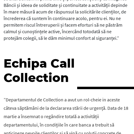
Băncii și ideea de soliditate și continuitate a activității depinde
în mare măsură acum de răspunsul la solicitările clienților, de
încrederea că suntem în continuare acolo, pentru ei. Nu ne
permitem riscul întreruperii și facem eforturi să ne păstrăm
calmul și cunoștințele active, încercând totodată să ne
protejăm colegii, să le dăm minimul confort al siguranței.”
Echipa Call
Collection
”Departamentul de Collection a avut un rol-cheie in aceste
câteva săptămâni de la declararea stării de urgență. Data de 18
martie a însemnat o regândire totală a activității
departamentului, în condițiile în care banca a trebuit să
anticipeze nevoile clienților și să vină cu soluții concrete de