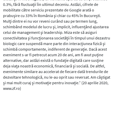
0.3%, fără fluctuaţii îin ultimul deceniu. Astăzi, cifrele de
mobilitate către serviciu prezentate de Google arată o
prabuşire cu 33% în România şi chiar cu 45% în Bucureşti.
Mulţi dintre ei nu vor reveni curând sau pe termen lung,
schimbând modelul de lucru şi, implicit, influenţând ajustarea
celui de management şi leadership. Miza este să asiguri
conectivitatea şi funcţionarea societăţii în timpul unui dezastru
biologic care suspendă mare parte din interacţiunea fizică şi
schimbă comportamente, indiferent de generaţie. Dacă acest
eveniment s-ar fi petrecut acum 20 de ani, am fi avut puţine
alternative, dar astăzi există o fundaţie digitală care susţine
deja viaţa noastră economică, financiară şi socială. De altfel,
evenimente similare au accelerat de fiecare dată trendurile de
dezvoltare tehnologică, nu le-au oprit sau reversat. Am câştigat
şi mai mult curaj şi motivaţie pentru inovaţie.” (20 aprilie 2020,
www.zf.ro)