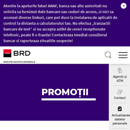
Atentie la apelurile false! ANAF, banca sau alte autoritati nu
×
solicita sa furnizezi date bancare sau coduri de access, si nici sa
accesezi diverse linkuri, care pot duce la instalarea de aplicatii de
control la distanta a calculatorului tau. Nu efectua „tranzactii
bancare de test” si nu accepta astfel de cereri receptionate
telefonic, poate fi o frauda! Contacteaza imediat consilierul
bancar si raporteaza situatiile suspecte!
Sari la conținutul principal
T
Curs
Valutar
Agenții și
ATM
PROMOȚII
Contact
Actualizarea
datelor
personale