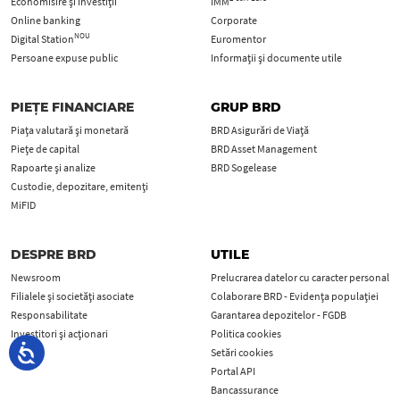
Economisire și investiții
IMM
Online banking
Corporate
NOU
Digital Station
Euromentor
Persoane expuse public
Informații și documente utile
PIEȚE FINANCIARE
GRUP BRD
Piața valutară și monetară
BRD Asigurări de Viață
Piețe de capital
BRD Asset Management
Rapoarte și analize
BRD Sogelease
Custodie, depozitare, emitenți
MiFID
DESPRE BRD
UTILE
Newsroom
Prelucrarea datelor cu caracter personal
Filialele și societăți asociate
Colaborare BRD - Evidența populației
Responsabilitate
Garantarea depozitelor - FGDB
Investitori și acționari
Politica cookies
Cariere
Setări cookies
Portal API
Bancassurance