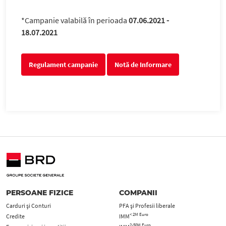
*Campanie valabilă în perioada
07.06.2021 -
18.07.2021
Regulament campanie
Notă de Informare
PERSOANE FIZICE
COMPANII
Carduri şi Conturi
PFA şi Profesii liberale
< 2M Euro
Credite
IMM
2-50M Euro