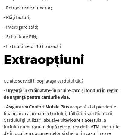
- Retragere de numerar;
- Plăți facturi;
- Interogare sold;
- Schimbare PIN;
- Lista ultimelor 10 tranzacții
Extraopțiuni
Ce alte servicii îi poți atașa cardului tău?
- Urgență în străinatate- înlocuire card și fonduri în regim
de urgență pentru cardurile Visa.
-
Asigurarea Confort Mobile Plus
acoperă atât pierderile
financiare ca urmare a Furtului, Tâlhăriei sau Pierderii
Cardului și utilizării abuzive ulterioare a acestuia, a
furtului numerarului după retragerea de la ATM, costurile
de înlocuire a documentelor și cheilor în cazul în care