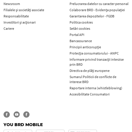
Newsroom
Prelucrarea datelor cu caracter personal
Filialele și societăți asociate
Colaborare BRD - Evidența populației
Responsabilitate
Garantarea depozitelor - FGDB
Investitori și acționari
Politica cookies
Cariere
Setări cookies
Portal API
Bancassurance
Principii anticorupţie
Protecţia consumatorului - ANPC
Informare privind tranzacții interzise
prin BRD
Directiva de plăți europene
Sumarul Politicii de conflicte de
interese BRD
Raportare interna (whistleblowing)
Accesibilitate Consumatori
YOU BRD MOBILE