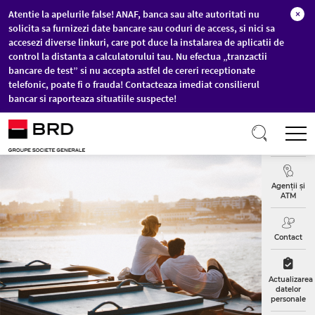
Atentie la apelurile false! ANAF, banca sau alte autoritati nu
×
solicita sa furnizezi date bancare sau coduri de access, si nici sa
accesezi diverse linkuri, care pot duce la instalarea de aplicatii de
control la distanta a calculatorului tau. Nu efectua „tranzactii
bancare de test” si nu accepta astfel de cereri receptionate
telefonic, poate fi o frauda! Contacteaza imediat consilierul
bancar si raporteaza situatiile suspecte!
Sari la conținutul principal
T
Curs
Valutar
Agenții și
ATM
Contact
Actualizarea
datelor
personale