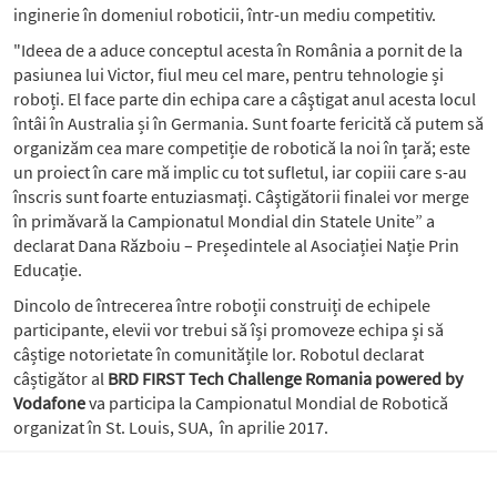
inginerie în domeniul roboticii, într-un mediu competitiv.
"Ideea de a aduce conceptul acesta în România a pornit de la
pasiunea lui Victor, fiul meu cel mare, pentru tehnologie și
roboți. El face parte din echipa care a câştigat anul acesta locul
întâi în Australia și în Germania. Sunt foarte fericită că putem să
organizăm cea mare competiție de robotică la noi în țară; este
un proiect în care mă implic cu tot sufletul, iar copiii care s-au
înscris sunt foarte entuziasmați. Câştigătorii finalei vor merge
în primăvară la Campionatul Mondial din Statele Unite” a
declarat Dana Războiu – Președintele al Asociației Nație Prin
Educație.
Dincolo de întrecerea între roboții construiți de echipele
participante, elevii vor trebui să își promoveze echipa și să
câștige notorietate în comunitățile lor. Robotul declarat
câștigător al
BRD FIRST Tech Challenge Romania powered by
Vodafone
va participa la Campionatul Mondial de Robotică
organizat în St. Louis, SUA, în aprilie 2017.