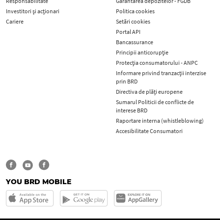
Responsabilitate
Garantarea depozitelor - FGDB
Investitori și acționari
Politica cookies
Cariere
Setări cookies
Portal API
Bancassurance
Principii anticorupţie
Protecţia consumatorului - ANPC
Informare privind tranzacții interzise
prin BRD
Directiva de plăți europene
Sumarul Politicii de conflicte de
interese BRD
Raportare interna (whistleblowing)
Accesibilitate Consumatori
YOU BRD MOBILE