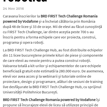
24 Nov 2016
Caravana înscrierilor la
BRD FIRST Tech Challenge Romania
powered by Vodafone
și-a încheiat călătoria prin România
după 48 de licee și 33 de orașe. Mii de elevi au făcut cunoștință
cu FIRST Tech Challenge, iar dintre aceștia peste 700 s-au
înscris pentru a forma echipele care vor proiecta, construi,
programa și opera roboți.
La BRD FIRST Tech Challenge Hub, au fost distribuite echipelor
din 11 licee bucureştene primele kituri de piese și componente
de care elevii au nevoie pentru a putea construi roboții.
Valoarea totală a kit-urilor și echipamentelor de care echipele
beneficiază gratuit este estimată la 280.000 euro. De asemenea,
elevii vor avea acces şi la webinarii și tutoriale online de
proiectare, design și programare, alături de sesiuni de training
live desfăşurate la BRD FIRST Tech Challenge Hub, cu sprijinul
Universității Politehnice București.
BRD FIRST Tech Challenge Romania powered by Vodafone
își
propune să încurajeze elevii de liceu să utilizeze principii de