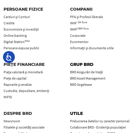
PERSOANE FIZICE
COMPANII
Carduri şi Conturi
PFA şi Profesii liberale
< 2M Euro
Credite
IMM
2-50M Euro
Economisire și investiții
IMM
Online banking
Corporate
NOU
Digital Station
Euromentor
Persoane expuse public
Informații și documente utile
PIEȚE FINANCIARE
GRUP BRD
Piața valutară și monetară
BRD Asigurări de Viață
Piețe de capital
BRD Asset Management
Rapoarte și analize
BRD Sogelease
Custodie, depozitare, emitenți
MiFID
DESPRE BRD
UTILE
Newsroom
Prelucrarea datelor cu caracter personal
Filialele și societăți asociate
Colaborare BRD - Evidența populației