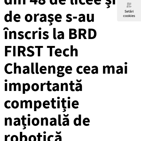
de orașe s-au
Setări
cookies
înscris la BRD
FIRST Tech
Challenge cea mai
importantă
competiție
națională de
robotică