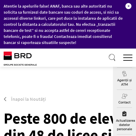
Atentie la apelurile false! ANAF, banca sau alte autoritati nu
×
solicita sa furnizezi date bancare sau coduri de access, si nici sa
accesezi diverse linkuri, care pot duce la instalarea de aplicatii de
control la distanta a calculatorului tau. Nu efectua „tranzactii
bancare de test” si nu accepta astfel de cereri receptionate
telefonic, poate fi o frauda! Contacteaza imediat consilierul
bancar si raporteaza situatiile suspecte!
Sari la conținutul principal
T
Curs
Valutar
Agenții și
ATM
Înapoi la Noutăți
Contact
Peste 800 de elevi
Actualizarea
datelor
din 48 de licee și 33
personale