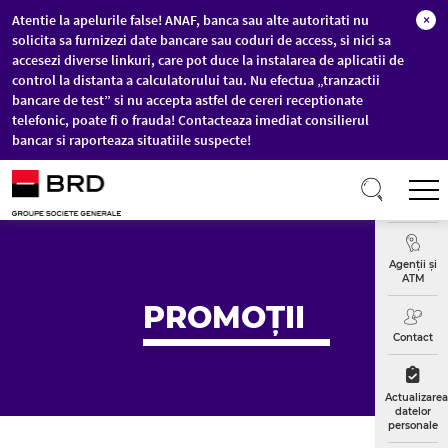
Atentie la apelurile false! ANAF, banca sau alte autoritati nu
×
solicita sa furnizezi date bancare sau coduri de access, si nici sa
accesezi diverse linkuri, care pot duce la instalarea de aplicatii de
control la distanta a calculatorului tau. Nu efectua „tranzactii
bancare de test” si nu accepta astfel de cereri receptionate
telefonic, poate fi o frauda! Contacteaza imediat consilierul
bancar si raporteaza situatiile suspecte!
Sari la conținutul principal
T
Curs
Valutar
Agenții și
ATM
PROMOȚII
Contact
Actualizarea
datelor
personale