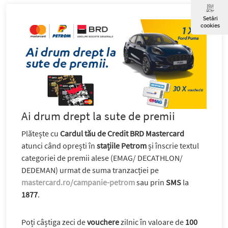
Setări
cookies
Ai drum drept la sute de premii
Plătește cu
Cardul tău de Credit BRD Mastercard
atunci când oprești în
stațiile Petrom
și înscrie textul
categoriei de premii alese (EMAG/ DECATHLON/
DEDEMAN) urmat de suma tranzacției pe
mastercard.ro/campanie-petrom
sau prin
SMS
la
1877
.
Poți câștiga zeci de
vouchere
zilnic în valoare de
100