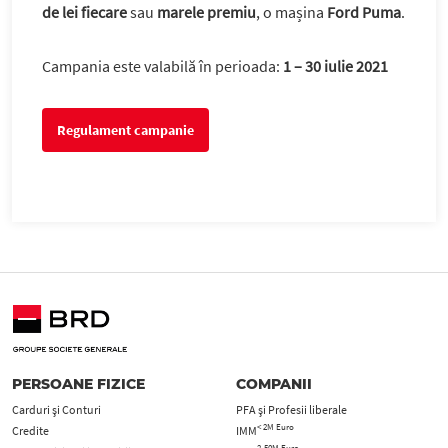
de lei fiecare
sau
marele premiu
, o mașina
Ford Puma
.
Campania este valabilă în perioada:
1 – 30 iulie 2021
Regulament campanie
PERSOANE FIZICE
COMPANII
Carduri şi Conturi
PFA şi Profesii liberale
< 2M Euro
Credite
IMM
2-50M Euro