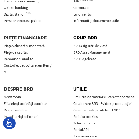
Economisire și investiții
IMM
Online banking
Corporate
NOU
Digital Station
Euromentor
Persoane expuse public
Informații și documente utile
PIEȚE FINANCIARE
GRUP BRD
Piața valutară și monetară
BRD Asigurări de Viață
Piețe de capital
BRD Asset Management
Rapoarte și analize
BRD Sogelease
Custodie, depozitare, emitenți
MiFID
DESPRE BRD
UTILE
Newsroom
Prelucrarea datelor cu caracter personal
Filialele și societăți asociate
Colaborare BRD - Evidența populației
Responsabilitate
Garantarea depozitelor - FGDB
Investitori și acționari
Politica cookies
Cariere
Setări cookies
Portal API
Bancassurance