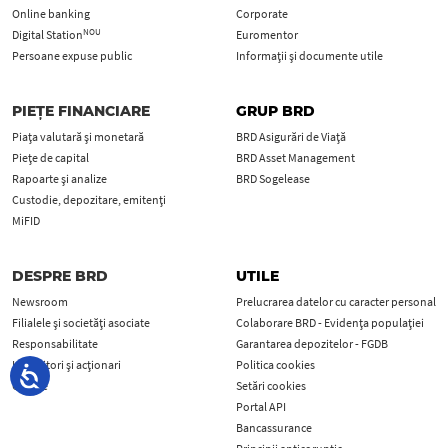
Online banking
Corporate
NOU
Digital Station
Euromentor
Persoane expuse public
Informații și documente utile
PIEȚE FINANCIARE
GRUP BRD
Piața valutară și monetară
BRD Asigurări de Viață
Piețe de capital
BRD Asset Management
Rapoarte și analize
BRD Sogelease
Custodie, depozitare, emitenți
MiFID
DESPRE BRD
UTILE
Newsroom
Prelucrarea datelor cu caracter personal
Filialele și societăți asociate
Colaborare BRD - Evidența populației
Responsabilitate
Garantarea depozitelor - FGDB
Investitori și acționari
Politica cookies
Cariere
Setări cookies
Portal API
Bancassurance