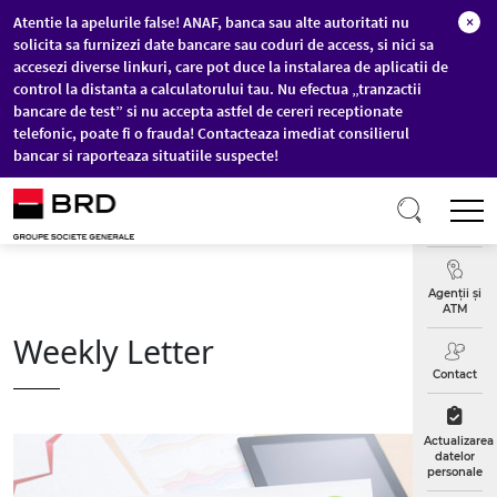
Atentie la apelurile false! ANAF, banca sau alte autoritati nu
×
solicita sa furnizezi date bancare sau coduri de access, si nici sa
accesezi diverse linkuri, care pot duce la instalarea de aplicatii de
control la distanta a calculatorului tau. Nu efectua „tranzactii
bancare de test” si nu accepta astfel de cereri receptionate
telefonic, poate fi o frauda! Contacteaza imediat consilierul
bancar si raporteaza situatiile suspecte!
Sari la conținutul principal
T
Curs
Valutar
Agenții și
ATM
Weekly Letter
Contact
Actualizarea
datelor
personale