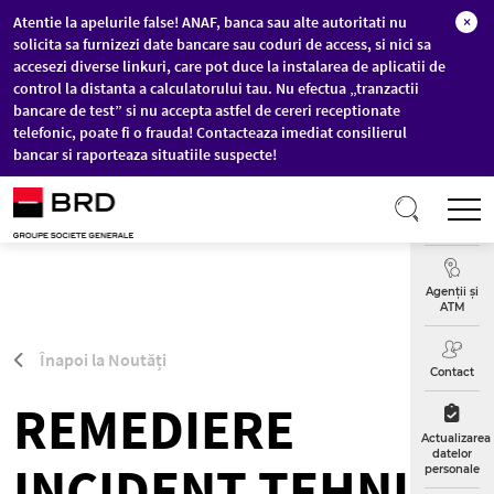
Atentie la apelurile false! ANAF, banca sau alte autoritati nu
×
solicita sa furnizezi date bancare sau coduri de access, si nici sa
accesezi diverse linkuri, care pot duce la instalarea de aplicatii de
control la distanta a calculatorului tau. Nu efectua „tranzactii
bancare de test” si nu accepta astfel de cereri receptionate
telefonic, poate fi o frauda! Contacteaza imediat consilierul
bancar si raporteaza situatiile suspecte!
Sari la conținutul principal
T
Curs
Valutar
Agenții și
ATM
Înapoi la Noutăți
Contact
REMEDIERE
Actualizarea
datelor
INCIDENT TEHNIC
personale