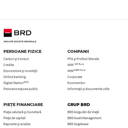
PERSOANE FIZICE
COMPANII
Carduri şi Conturi
PFA şi Profesii liberale
< 2M Euro
Credite
IMM
2-50M Euro
Economisire și investiții
IMM
Online banking
Corporate
NOU
Digital Station
Euromentor
Persoane expuse public
Informații și documente utile
PIEȚE FINANCIARE
GRUP BRD
Piața valutară și monetară
BRD Asigurări de Viață
Piețe de capital
BRD Asset Management
Rapoarte și analize
BRD Sogelease