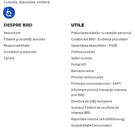
Custodie, depozitare, emitenți
MiFID
DESPRE BRD
UTILE
Newsroom
Prelucrarea datelor cu caracter personal
Filialele și societăți asociate
Colaborare BRD - Evidența populației
Responsabilitate
Garantarea depozitelor - FGDB
Investitori și acționari
Politica cookies
Cariere
Setări cookies
Portal API
Bancassurance
Principii anticorupţie
Protecţia consumatorului - ANPC
Informare privind tranzacții interzise
prin BRD
Directiva de plăți europene
Sumarul Politicii de conflicte de
interese BRD
Raportare interna (whistleblowing)
Accesibilitate Consumatori