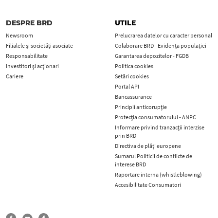
DESPRE BRD
UTILE
Newsroom
Prelucrarea datelor cu caracter personal
Filialele și societăți asociate
Colaborare BRD - Evidența populației
Responsabilitate
Garantarea depozitelor - FGDB
Investitori și acționari
Politica cookies
Cariere
Setări cookies
Portal API
Bancassurance
Principii anticorupţie
Protecţia consumatorului - ANPC
Informare privind tranzacții interzise
prin BRD
Directiva de plăți europene
Sumarul Politicii de conflicte de
interese BRD
Raportare interna (whistleblowing)
Accesibilitate Consumatori