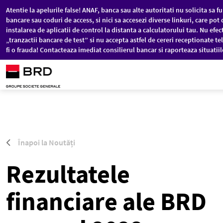
Atentie la apelurile false! ANAF, banca sau alte autoritati nu solicita sa f
bancare sau coduri de access, si nici sa accesezi diverse linkuri, care pot 
instalarea de aplicatii de control la distanta a calculatorului tau. Nu efec
„tranzactii bancare de test” si nu accepta astfel de cereri receptionate te
fi o frauda! Contacteaza imediat consilierul bancar si raporteaza situatii
Sari la conținutul principal
Înapoi la Noutăți
Rezultatele
financiare ale BRD