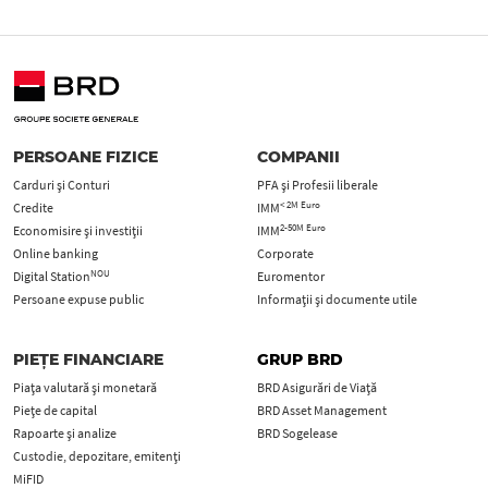
PERSOANE FIZICE
COMPANII
Carduri şi Conturi
PFA şi Profesii liberale
< 2M Euro
Credite
IMM
2-50M Euro
Economisire și investiții
IMM
Online banking
Corporate
NOU
Digital Station
Euromentor
Persoane expuse public
Informații și documente utile
PIEȚE FINANCIARE
GRUP BRD
Piața valutară și monetară
BRD Asigurări de Viață
Piețe de capital
BRD Asset Management
Rapoarte și analize
BRD Sogelease
Custodie, depozitare, emitenți
MiFID