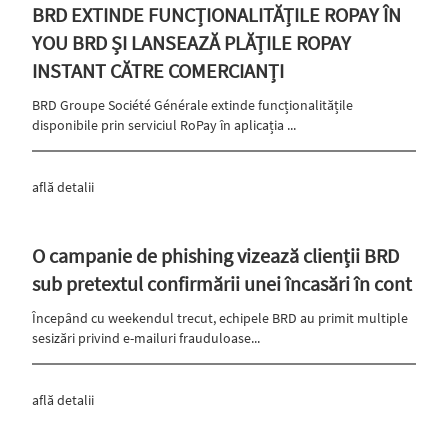
BRD EXTINDE FUNCȚIONALITĂȚILE ROPAY ÎN
YOU BRD ȘI LANSEAZĂ PLĂȚILE ROPAY
INSTANT CĂTRE COMERCIANȚI
BRD Groupe Société Générale extinde funcționalitățile
disponibile prin serviciul RoPay în aplicația ...
află detalii
O campanie de phishing vizează clienții BRD
sub pretextul confirmării unei încasări în cont
Începând cu weekendul trecut, echipele BRD au primit multiple
sesizări privind e-mailuri frauduloase...
află detalii