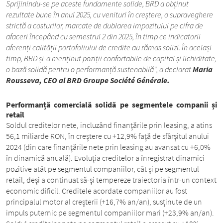
Sprijinindu-se pe aceste fundamente solide, BRD a obținut
rezultate bune în anul 2025, cu venituri în creștere, o supraveghere
strictă a costurilor, marcate de dublarea impozitului pe cifra de
afaceri începând cu semestrul 2 din 2025, în timp ce indicatorii
aferenți calității portofoliului de credite au rămas solizi. În același
timp, BRD și-a menținut poziții confortabile de capital și lichiditate,
o bază solidă pentru o performanță sustenabilă", a declarat
Maria
Rousseva, CEO al BRD Groupe Société Générale.
Performanță comercială solidă pe segmentele companii și
retail
Soldul creditelor nete, incluzând finanțările prin leasing, a atins
56,1 miliarde RON, în creștere cu +12,9% față de sfârșitul anului
2024 (din care finanțările nete prin leasing au avansat cu +6,0%
în dinamică anuală). Evoluția creditelor a înregistrat dinamici
pozitive atât pe segmentul companiilor, cât și pe segmentul
retail, deși a continuat să-și tempereze traiectoria într-un context
economic dificil. Creditele acordate companiilor au fost
principalul motor al creșterii (+16,7% an/an), susținute de un
impuls puternic pe segmentul companiilor mari (+23,9% an/an).