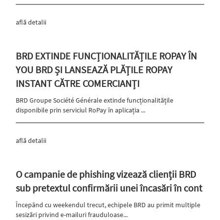
află detalii
BRD EXTINDE FUNCȚIONALITĂȚILE ROPAY ÎN
YOU BRD ȘI LANSEAZĂ PLĂȚILE ROPAY
INSTANT CĂTRE COMERCIANȚI
BRD Groupe Société Générale extinde funcționalitățile
disponibile prin serviciul RoPay în aplicația ...
află detalii
O campanie de phishing vizează clienții BRD
sub pretextul confirmării unei încasări în cont
Începând cu weekendul trecut, echipele BRD au primit multiple
sesizări privind e-mailuri frauduloase...