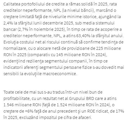
Calitatea portofoliului de credite a rămas solidă în 2025, rata
creditelor neperformante, NPL (la nivelul băncii), marcând o
creștere limitată față de nivelurile minime istorice, ajungând la
2,4% la sfârșitul lunii decembrie 2025, sub media sistemului
bancar (2,7% în noiembrie 2025), în timp ce rata de acoperire a
creditelor neperformante, NPL, a atins 63,40% la sfârșitul anului.
Evoluția costului net al riscului continuă să confirme tendința de
normalizare, cu o alocare netă de provizioane de 225 milioane
RON în 2025 (comparativ cu 145 milioane RON în 2024),
evidențiind reziliența segmentului companii, în timp ce
indicatorii aferenți segmentului persoane fizice s-au dovedit mai
sensibili la evoluțiile macroeconomice.
Toate cele de mai sus s-au tradus într-un nivel bun de
profitabilitate, cu un rezultat net al Grupului BRD care a atins
1.546 milioane RON (față de 1.524 milioane RON în 2024), o
creștere de +6% față de anul precedent și un ROE ridicat, de 17%
în 2025, excluzând impozitul pe cifra de afaceri.