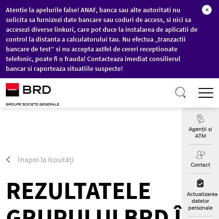
Atentie la apelurile false! ANAF, banca sau alte autoritati nu
×
solicita sa furnizezi date bancare sau coduri de access, si nici sa
accesezi diverse linkuri, care pot duce la instalarea de aplicatii de
control la distanta a calculatorului tau. Nu efectua „tranzactii
bancare de test” si nu accepta astfel de cereri receptionate
telefonic, poate fi o frauda! Contacteaza imediat consilierul
bancar si raporteaza situatiile suspecte!
Sari la conținutul principal
T
Curs
Valutar
Agenții și
ATM
Înapoi la Noutăți
Contact
REZULTATELE
Actualizarea
datelor
GRUPULUI BRD ÎN
personale