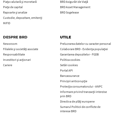
Piața valutară și monetară
BRD Asigurări de Viață
Piețe de capital
BRD Asset Management
Rapoarte și analize
BRD Sogelease
Custodie, depozitare, emitenți
MiFID
DESPRE BRD
UTILE
Newsroom
Prelucrarea datelor cu caracter personal
Filialele și societăți asociate
Colaborare BRD - Evidența populației
Responsabilitate
Garantarea depozitelor - FGDB
Investitori și acționari
Politica cookies
Cariere
Setări cookies
Portal API
Bancassurance
Principii anticorupţie
Protecţia consumatorului - ANPC
Informare privind tranzacții interzise
prin BRD
Directiva de plăți europene
Sumarul Politicii de conflicte de
interese BRD