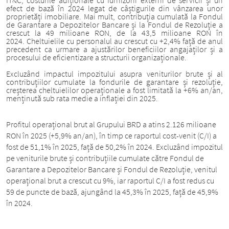
IT&C, costurile adiționale cu furnizorii externi de servicii și un
efect de bază în 2024 legat de câștigurile din vânzarea unor
proprietăți imobiliare. Mai mult, contribuția cumulată la Fondul
de Garantare a Depozitelor Bancare și la Fondul de Rezoluție a
crescut la 49 milioane RON, de la 43,5 milioane RON în
2024. Cheltuielile cu personalul au crescut cu +2,4% față de anul
precedent ca urmare a ajustărilor beneficiilor angajaților și a
procesului de eficientizare a structurii organizaționale.
Excluzând impactul impozitului asupra veniturilor brute și al
contribuțiilor cumulate la fondurile de garantare și rezoluție,
creșterea cheltuielilor operaționale a fost limitată la +6% an/an,
menținută sub rata medie a inflației din 2025.
Profitul operațional brut al Grupului BRD a atins 2.126 milioane
RON în 2025 (+5,9% an/an), în timp ce raportul cost-venit (C/I) a
fost de 51,1% în 2025, față de 50,2% în 2024. Excluzând impozitul
pe veniturile brute și contribuțiile cumulate către Fondul de
Garantare a Depozitelor Bancare și Fondul de Rezoluție, venitul
operațional brut a crescut cu 9%, iar raportul C/I a fost redus cu
59 de puncte de bază, ajungând la 45,3% în 2025, față de 45,9%
în 2024.