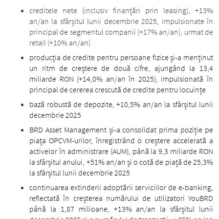
creditele nete (inclusiv finanțări prin leasing), +13%
an/an la sfârșitul lunii decembrie 2025, impulsionate în
principal de segmentul companii (+17% an/an), urmat de
retail (+10% an/an)
producția de credite pentru persoane fizice și-a menținut
un ritm de creștere de două cifre, ajungând la 13,4
miliarde RON (+14,0% an/an în 2025), impulsionată în
principal de cererea crescută de credite pentru locuințe
bază robustă de depozite, +10,5% an/an la sfârșitul lunii
decembrie 2025
BRD Asset Management și-a consolidat prima poziție pe
piața OPCVM-urilor, înregistrând o creștere accelerată a
activelor în administrare (AUM), până la 9,3 miliarde RON
la sfârșitul anului, +51% an/an și o cotă de piață de 25,3%
la sfârșitul lunii decembrie 2025
continuarea extinderii adoptării serviciilor de e-banking,
reflectată în creșterea numărului de utilizatori YouBRD
până la 1,87 milioane, +13% an/an la sfârșitul lunii