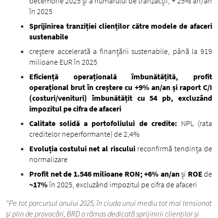
decembrie 2025 și a numărului de tranzacții, + 25% an/an
în 2025
Sprijinirea tranziției clienților către modele de afaceri
sustenabile
creștere accelerată a finanțării sustenabile, până la 919
milioane EUR în 2025
Eficiență operațională îmbunătățită, profit
operațional brut în creștere cu +9% an/an și raport C/I
(costuri/venituri) îmbunătățit cu 54 pb, excluzând
impozitul pe cifra de afaceri
Calitate solidă a portofoliului de credite:
NPL (rata
creditelor neperformante) de 2,4%
Evoluția costului net al riscului
reconfirmă tendința de
normalizare
Profit net de 1.546 milioane RON
;
+6% an/an
și
ROE
de
~17%
în 2025, excluzând impozitul pe cifra de afaceri
"Pe tot parcursul anului 2025, în ciuda unui mediu tot mai tensionat
și plin de provocări, BRD a rămas dedicată sprijinirii clienților și