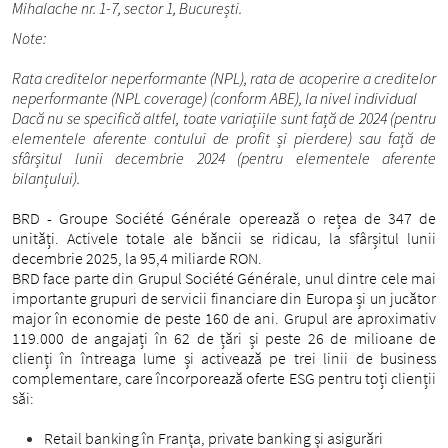
Mihalache nr. 1-7, sector 1, București.
Note:
Rata creditelor neperformante (NPL), rata de acoperire a creditelor
neperformante (NPL coverage) (conform ABE), la nivel individual
Dacă nu se specifică altfel, toate variațiile sunt față de 2024 (pentru
elementele aferente contului de profit și pierdere) sau față de
sfârșitul lunii decembrie 2024 (pentru elementele aferente
bilanțului).
BRD - Groupe Société Générale operează o rețea de 347 de
unități. Activele totale ale băncii se ridicau, la sfârșitul lunii
decembrie 2025, la 95,4 miliarde RON.
BRD face parte din Grupul Société Générale, unul dintre cele mai
importante grupuri de servicii financiare din Europa și un jucător
major în economie de peste 160 de ani. Grupul are aproximativ
119.000 de angajați în 62 de țări și peste 26 de milioane de
clienți în întreaga lume și activează pe trei linii de business
complementare, care încorporează oferte ESG pentru toți clienții
săi:
Retail banking în Franța, private banking și asigurări