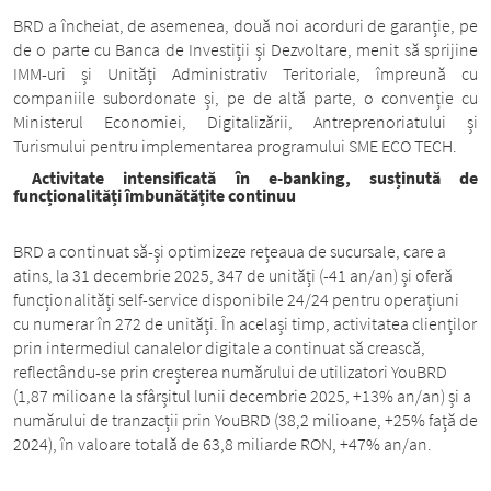
BRD a încheiat, de asemenea, două noi acorduri de garanție, pe
de o parte cu Banca de Investiții și Dezvoltare, menit să sprijine
IMM-uri și Unități Administrativ Teritoriale, împreună cu
companiile subordonate și, pe de altă parte, o convenție cu
Ministerul Economiei, Digitalizării, Antreprenoriatului și
Turismului pentru implementarea programului SME ECO TECH.
Activitate intensificată în e-banking, susținută de
funcționalități îmbunătățite continuu
BRD a continuat să-și optimizeze rețeaua de sucursale, care a
atins, la 31 decembrie 2025, 347 de unități (-41 an/an) și oferă
funcționalități self-service disponibile 24/24 pentru operațiuni
cu numerar în 272 de unități. În același timp, activitatea clienților
prin intermediul canalelor digitale a continuat să crească,
reflectându-se prin creșterea numărului de utilizatori YouBRD
(1,87 milioane la sfârșitul lunii decembrie 2025, +13% an/an) și a
numărului de tranzacții prin YouBRD (38,2 milioane, +25% față de
2024), în valoare totală de 63,8 miliarde RON, +47% an/an.