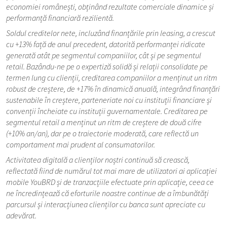
economiei românești, obținând rezultate comerciale dinamice și
performanță financiară rezilientă.
Soldul creditelor nete, incluzând finanțările prin leasing, a crescut
cu +13% față de anul precedent, datorită performanței ridicate
generată atât pe segmentul companiilor, cât și pe segmentul
retail. Bazându-ne pe o expertiză solidă și relații consolidate pe
termen lung cu clienții, creditarea companiilor a menținut un ritm
robust de creștere, de +17% în dinamică anuală, integrând finanțări
sustenabile în creștere, parteneriate noi cu instituții financiare și
convenții încheiate cu instituții guvernamentale. Creditarea pe
segmentul retail a menținut un ritm de creștere de două cifre
(+10% an/an), dar pe o traiectorie moderată, care reflectă un
comportament mai prudent al consumatorilor.
Activitatea digitală a clienților noștri continuă să crească,
reflectată fiind de numărul tot mai mare de utilizatori ai aplicației
mobile YouBRD și de tranzacțiile efectuate prin aplicație, ceea ce
ne încredințează că eforturile noastre continue de a îmbunătăți
parcursul și interacțiunea clienților cu banca sunt apreciate cu
adevărat.