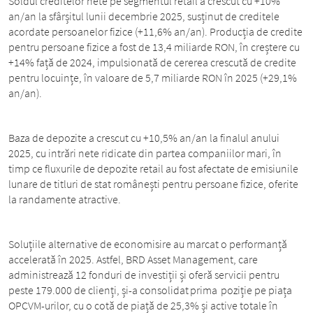
Soldul creditelor nete pe segmentul retail a crescut cu +10%
an/an la sfârșitul lunii decembrie 2025, susținut de creditele
acordate persoanelor fizice (+11,6% an/an). Producția de credite
pentru persoane fizice a fost de 13,4 miliarde RON, în creștere cu
+14% față de 2024, impulsionată de cererea crescută de credite
pentru locuințe, în valoare de 5,7 miliarde RON în 2025 (+29,1%
an/an).
Baza de depozite a crescut cu +10,5% an/an la finalul anului
2025, cu intrări nete ridicate din partea companiilor mari, în
timp ce fluxurile de depozite retail au fost afectate de emisiunile
lunare de titluri de stat românești pentru persoane fizice, oferite
la randamente atractive.
Soluțiile alternative de economisire au marcat o performanță
accelerată în 2025. Astfel, BRD Asset Management, care
administrează 12 fonduri de investiții și oferă servicii pentru
peste 179.000 de clienți, și-a consolidat
prima
poziție pe piața
OPCVM-urilor, cu o cotă de piață de 25,3% și active totale în