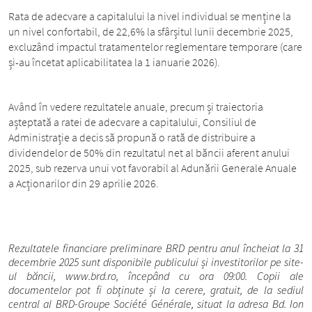
Rata de adecvare a capitalului la nivel individual se menține la
un nivel confortabil, de 22,6% la sfârșitul lunii decembrie 2025,
excluzând impactul tratamentelor reglementare temporare (care
și-au încetat aplicabilitatea la 1 ianuarie 2026).
Având în vedere rezultatele anuale, precum și traiectoria
așteptată a ratei de adecvare a capitalului, Consiliul de
Administrație a decis să propună o rată de distribuire a
dividendelor de 50% din rezultatul net al băncii aferent anului
2025, sub rezerva unui vot favorabil al Adunării Generale Anuale
a Acționarilor din 29 aprilie 2026.
Rezultatele financiare preliminare BRD pentru anul încheiat la 31
decembrie 2025 sunt disponibile publicului și investitorilor pe site-
ul băncii, www.brd.ro, începând cu ora 09:00. Copii ale
documentelor pot fi obținute și la cerere, gratuit, de la sediul
central al BRD-Groupe Société Générale, situat la adresa Bd. Ion