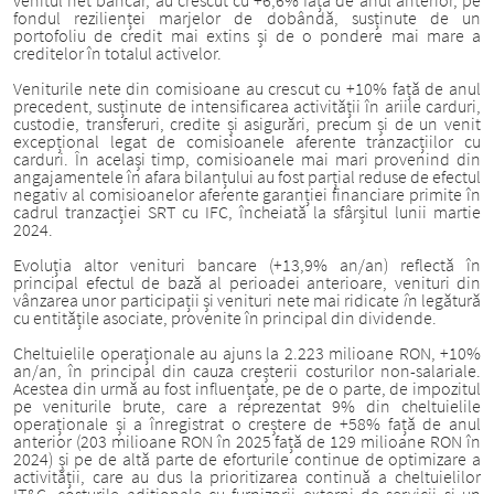
venitul net bancar, au crescut cu +6,6% față de anul anterior, pe
fondul rezilienței marjelor de dobândă, susținute de un
portofoliu de credit mai extins și de o pondere mai mare a
creditelor în totalul activelor.
Veniturile nete din comisioane au crescut cu +10% față de anul
precedent, susținute de intensificarea activității în ariile carduri,
custodie, transferuri, credite și asigurări, precum și de un venit
excepțional legat de comisioanele aferente tranzacțiilor cu
carduri. În același timp, comisioanele mai mari provenind din
angajamentele în afara bilanțului au fost parțial reduse de efectul
negativ al comisioanelor aferente garanției financiare primite în
cadrul tranzacției SRT cu IFC, încheiată la sfârșitul lunii martie
2024.
Evoluția altor venituri bancare (+13,9% an/an) reflectă în
principal efectul de bază al perioadei anterioare, venituri din
vânzarea unor participații și venituri nete mai ridicate
î
n legătură
cu entitățile asociate, provenite în principal din dividende.
Cheltuielile operaționale au ajuns la 2.223 milioane RON, +10%
an/an, în principal din cauza creșterii costurilor non-salariale.
Acestea din urmă au fost influențate, pe de o parte, de impozitul
pe veniturile brute, care a reprezentat 9% din cheltuielile
operaționale și a înregistrat o creștere de +58% față de anul
anterior (203 milioane RON în 2025 față de 129 milioane RON în
2024) și pe de altă parte de eforturile continue de optimizare a
activității, care au dus la prioritizarea continuă a cheltuielilor