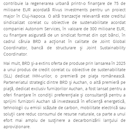
contribuie la regenerarea urbană printr-o finanțare de 75 de
milioane EUR acordată Rivus Investments pentru un proiect
major în Cluj-Napoca. O altă tranzacție relevantă este creditul
sindicalizat corelat cu obiective de sustenabilitate acordat
companiei Autonom Services, în valoare de 300 milioane EUR,
cu finanțare asigurată de un sindicat format din opt bănci, în
cadrul căruia BRD a acționat în calitate de Joint Global
Coordinator, bancă de structurare și Joint Sustainability
Coordinator.
Mai mult, BRD și-a extins oferta de produse prin lansarea în 2025
a unui produs de credit corelat cu obiective de sustenabilitate
(SLL) dedicat IMM-urilor, o premieră pe piața românească.
Parteneriatul strategic dintre BRD și Auchan, o altă premieră pe
piață, dedicat exclusiv furnizorilor Auchan, a fost lansat pentru a
oferi finanțare în condiții preferențiale și consultanță pentru a
sprijini furnizorii Auchan să investească în eficiență energetică,
tehnologii cu emisii scăzute de carbon, mobilitate electrică sau
soluții care reduc consumul de resurse naturale, ca parte a unui
efort mai amplu de susținere a decarbonizării lanțului de
aprovizionare.