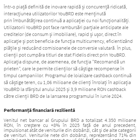
Într-o piață definită de inovare rapidă și concurență ridicată,
interacțiunea utilizatorilor YouBRD este menținută
prin îmbunătățirea continuă a aplicației cu noi funcționalități.
Utilizatorii YouBRD pot face rambursări parțiale anticipate ale
creditelor (de consum și imobiliare), rapid și ușor, direct în
aplicație și pot beneficia de funcția multicurrency, eficientizând
plățile și reducând comisioanele de conversie valutară. În plus,
clienții pot cumpăra titluri de stat Fidelis direct prin YouBRD.
Aplicația dispune, de asemenea, de funcția ”Recomandă un
prieten”, care le permite clienților să câștige recompense în
timpul campaniilor. Programul de loializare cashback continuă
să câștige teren, cu 1,06 milioane de clienți înrolați în aplicația
YouBRD la sfârșitul anului 2025 și 3,9 milioane RON cashback
către clienții BRD de la lansarea programului în iunie 2024.
Performanță financiară rezilientă
Venitul net bancar al Grupului BRD a totalizat 4.350 milioane
RON, în creștere cu +8% în 2025 față de anul precedent,
impulsionat atât de veniturile din dobânzi, cât și de alte categorii
de venituri. Veniturile nete din dobânzi, reprezentând 71% din