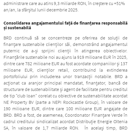
administrare care au atins 9,3 miliarde RON, în creștere cu +51%
an/an, la sfârșitul lunii decembrie 2025.
Consolidarea angajamentului față de finanțarea responsabilă
și sustenabilă
BRD continuă să se concentreze pe oferirea de soluții de
finanțare sustenabile clienților săi, demonstrând angajamentul
puternic de a-și sprijini clienții în atingerea obiectivelor.
Finanțările sustenabile noi au ajuns la 919 milioane EUR în 2025,
dintre care 782 milioane EUR au fost acordate companiilor și 137
milioane EUR, clienților retail, contribuind la extinderea
portofoliului prin includerea unor tranzacții notabile. BRD a
acționat ca aranjor principal mandatat, finanțator, bancă de
structurare de sustenabilitate și agent de facilitate pentru creditul
de tip "club loan" corelat cu obiective de sustenabilitate acordat
NE Property BV (parte a NEPI Rockcastle Group), în valoare de
190 milioane EUR, dintre care 100 milioane EUR angajate de
BRD. BRD a fost, de asemenea, Coordonator Finanțare Verde în
cadrul creditului sindicalizat acordat Distribuție Energie Oltenia
SA, în valoare de 1,7 miliarde RON. În același timp, BRD