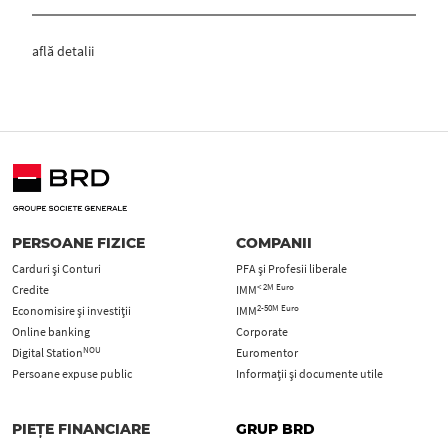
află detalii
PERSOANE FIZICE
COMPANII
Carduri şi Conturi
PFA şi Profesii liberale
< 2M Euro
Credite
IMM
2-50M Euro
Economisire și investiții
IMM
Online banking
Corporate
NOU
Digital Station
Euromentor
Persoane expuse public
Informații și documente utile
PIEȚE FINANCIARE
GRUP BRD