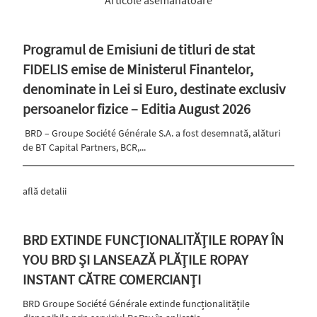
Articole asemănătoare
Programul de Emisiuni de titluri de stat
FIDELIS emise de Ministerul Finantelor,
denominate in Lei si Euro, destinate exclusiv
persoanelor fizice – Editia August 2026
BRD – Groupe Société Générale S.A. a fost desemnată, alături
de BT Capital Partners, BCR,...
află detalii
BRD EXTINDE FUNCȚIONALITĂȚILE ROPAY ÎN
YOU BRD ȘI LANSEAZĂ PLĂȚILE ROPAY
INSTANT CĂTRE COMERCIANȚI
BRD Groupe Société Générale extinde funcționalitățile