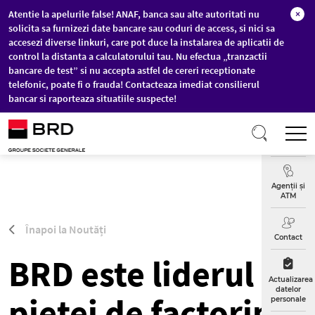
Atentie la apelurile false! ANAF, banca sau alte autoritati nu
×
solicita sa furnizezi date bancare sau coduri de access, si nici sa
accesezi diverse linkuri, care pot duce la instalarea de aplicatii de
control la distanta a calculatorului tau. Nu efectua „tranzactii
bancare de test” si nu accepta astfel de cereri receptionate
telefonic, poate fi o frauda! Contacteaza imediat consilierul
bancar si raporteaza situatiile suspecte!
Sari la conținutul principal
T
Curs
Valutar
Agenții și
ATM
Înapoi la Noutăți
Contact
BRD este liderul
Actualizarea
datelor
pietei de factoring
personale