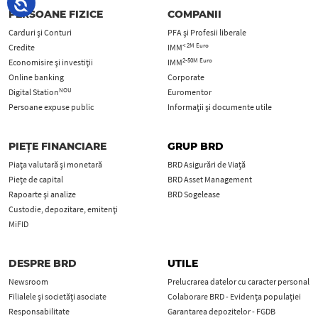
PERSOANE FIZICE
COMPANII
Carduri şi Conturi
PFA şi Profesii liberale
< 2M Euro
Credite
IMM
2-50M Euro
Economisire și investiții
IMM
Online banking
Corporate
NOU
Digital Station
Euromentor
Persoane expuse public
Informații și documente utile
PIEȚE FINANCIARE
GRUP BRD
Piața valutară și monetară
BRD Asigurări de Viață
Piețe de capital
BRD Asset Management
Rapoarte și analize
BRD Sogelease
Custodie, depozitare, emitenți
MiFID
DESPRE BRD
UTILE
Newsroom
Prelucrarea datelor cu caracter personal
Filialele și societăți asociate
Colaborare BRD - Evidența populației
Responsabilitate
Garantarea depozitelor - FGDB