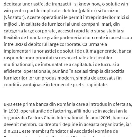
dedicata unor astfel de tranzactii - si know-how, o solutie win-
win pentru partile implicate: debitor (platitor) si furnizor
(vânzator). Aceste operatiuni le permit întreprinderilor mici si
mijlocii, în calitate de furnizori ai unei companii mari, din
categoria large corporate, accesul rapid la o sursa stabila si
flexibila de finantare gratie parteneriatelor create în acest scop
între BRD si debitorul large corporate. Ca urmare a
implementarii unor astfel de solutii de ultima generatie, banca
raspunde unor prioritati si nevoi actuale ale clientilor
multinationali, de îmbunatatire a capitalului de lucru si a
eficientei operationale, punând în acelasi timp la dispozitia
furnizorilor lor un produs modern, simplu de accesat si în
conditii avantajoase în termen de pret si rapiditate.
BRD este prima banca din România care a introdus în oferta sa,
în 1993, operatiunile de factoring, afiliindu-se în acelasi an la
organizatia Factors Chain International. În anul 2004, banca a
devenit membru cu drepturi depline in aceasta organizatie, iar
din 2011 este membru fondator al Asociatiei Române de