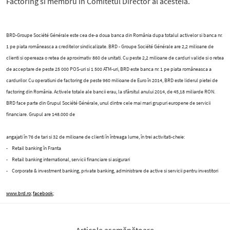
Factoring si membru în Comitetul Director al acesteia.
BRD-Groupe Société Générale este cea de-a doua banca din România dupa totalul activelor si banca nr.
1 pe piata româneasca a creditelor sindicalizate. BRD - Groupe Société Générale are 2,2 milioane de
clienti si opereaza o retea de aproximativ 860 de unitati. Cu peste 2,2 milioane de carduri valide si o retea
de acceptare de peste 25 000 POS-uri si 1 500 ATM-uri, BRD este banca nr. 1 pe piata româneasca a
cardurilor. Cu operatiuni de factoring de peste 960 milioane de Euro în 2014, BRD este liderul pietei de
factoring din România. Activele totale ale bancii erau, la sfârsitul anului 2014, de 45,18 miliarde RON.
BRD face parte din Grupul Société Générale, unul dintre cele mai mari grupuri europene de servicii
financiare. Grupul are 148.000 de
angajati în 76 de tari si 32 de milioane de clienti în întreaga lume, în trei activitati-cheie:
- Retail banking în Franta
- Retail banking international, servicii financiare si asigurari
- Corporate & investment banking, private banking, administrare de active si servicii pentru investitori
www.brd.ro
;
facebook
;