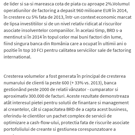
de lider si sa-si mareasca cota de piata cu aproape 2%.Volumul
operatiunilor de factoring a depasit 960 milioane EUR în 2014,
în crestere cu 5% fata de 2013, într-un context economic marcat
de lipsa investitiilor si de un nivel relativ ridicat al riscurilor
asociate insolventelor companiilor. În acelasi timp, BRD s-a
mentinut si în 2014 în topul celor mai buni factori din lume,
fiind singura banca din România care a ocupat în ultimii ani o
pozitie în top 10 FCI pentru calitatea serviciilor sale de factoring
international.
Cresterea volumelor a fost generata în principal de cresterea
numarului de clienti la peste 600 (+ 33% vs. 2013), banca
gestionând peste 2000 de relatii vânzator - cumparator si
aproximativ 300.000 de facturi. Aceste rezultate demonstreaza
atât interesul pietei pentru solutii de finantare si management
al creantelor, cât si capacitatea BRD de a capta acest business,
oferindu-le clientilor un pachet complex de servicii de
optimizare a cash-flow-ului, protectia fata de riscurile asociate
portofoliului de creante si gestiunea corespunzatoare a