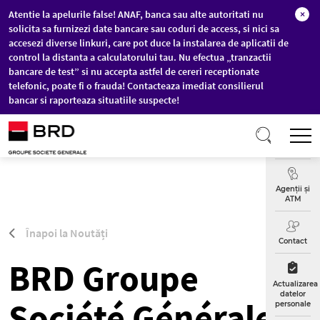
Atentie la apelurile false! ANAF, banca sau alte autoritati nu
×
solicita sa furnizezi date bancare sau coduri de access, si nici sa
accesezi diverse linkuri, care pot duce la instalarea de aplicatii de
control la distanta a calculatorului tau. Nu efectua „tranzactii
bancare de test” si nu accepta astfel de cereri receptionate
telefonic, poate fi o frauda! Contacteaza imediat consilierul
bancar si raporteaza situatiile suspecte!
Sari la conținutul principal
T
Curs
Valutar
Agenții și
ATM
Înapoi la Noutăți
Contact
BRD Groupe
Actualizarea
datelor
Société Générale a
personale