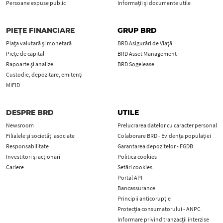
Persoane expuse public
Informații și documente utile
PIEȚE FINANCIARE
GRUP BRD
Piața valutară și monetară
BRD Asigurări de Viață
Piețe de capital
BRD Asset Management
Rapoarte și analize
BRD Sogelease
Custodie, depozitare, emitenți
MiFID
DESPRE BRD
UTILE
Newsroom
Prelucrarea datelor cu caracter personal
Filialele și societăți asociate
Colaborare BRD - Evidența populației
Responsabilitate
Garantarea depozitelor - FGDB
Investitori și acționari
Politica cookies
Cariere
Setări cookies
Portal API
Bancassurance
Principii anticorupţie
Protecţia consumatorului - ANPC
Informare privind tranzacții interzise