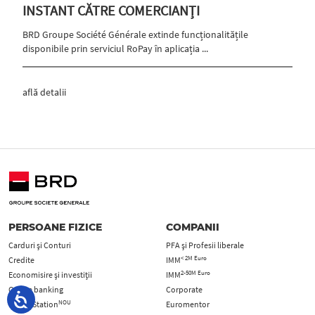
INSTANT CĂTRE COMERCIANȚI
BRD Groupe Société Générale extinde funcționalitățile
disponibile prin serviciul RoPay în aplicația ...
află detalii
PERSOANE FIZICE
COMPANII
Carduri şi Conturi
PFA şi Profesii liberale
< 2M Euro
Credite
IMM
2-50M Euro
Economisire și investiții
IMM
Online banking
Corporate
NOU
Digital Station
Euromentor