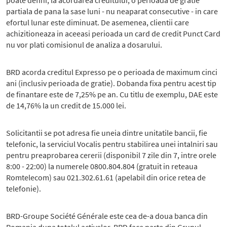
poate defini, la acordarea creditului, o perioada de gratie
partiala de pana la sase luni - nu neaparat consecutive - in care
efortul lunar este diminuat. De asemenea, clientii care
achizitioneaza in aceeasi perioada un card de credit Punct Card
nu vor plati comisionul de analiza a dosarului.
BRD acorda creditul Expresso pe o perioada de maximum cinci
ani (inclusiv perioada de gratie). Dobanda fixa pentru acest tip
de finantare este de 7,25% pe an. Cu titlu de exemplu, DAE este
de 14,76% la un credit de 15.000 lei.
Solicitantii se pot adresa fie uneia dintre unitatile bancii, fie
telefonic, la serviciul Vocalis pentru stabilirea unei intalniri sau
pentru preaprobarea cererii (disponibil 7 zile din 7, intre orele
8:00 - 22:00) la numerele 0800.804.804 (gratuit in reteaua
Romtelecom) sau 021.302.61.61 (apelabil din orice retea de
telefonie).
BRD-Groupe Société Générale este cea de-a doua banca din