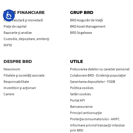
PIEȚE FINANCIARE
GRUP BRD
Piața valutară și monetară
BRD Asigurări de Viață
Piețe de capital
BRD Asset Management
Rapoarte și analize
BRD Sogelease
Custodie, depozitare, emitenți
MiFID
DESPRE BRD
UTILE
Newsroom
Prelucrarea datelor cu caracter personal
Filialele și societăți asociate
Colaborare BRD - Evidența populației
Responsabilitate
Garantarea depozitelor - FGDB
Investitori și acționari
Politica cookies
Cariere
Setări cookies
Portal API
Bancassurance
Principii anticorupţie
Protecţia consumatorului - ANPC
Informare privind tranzacții interzise
prin BRD