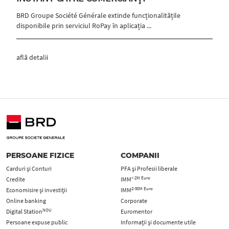
BRD Groupe Société Générale extinde funcționalitățile
disponibile prin serviciul RoPay în aplicația ...
află detalii
PERSOANE FIZICE
COMPANII
Carduri şi Conturi
PFA şi Profesii liberale
< 2M Euro
Credite
IMM
2-50M Euro
Economisire și investiții
IMM
Online banking
Corporate
NOU
Digital Station
Euromentor
Persoane expuse public
Informații și documente utile