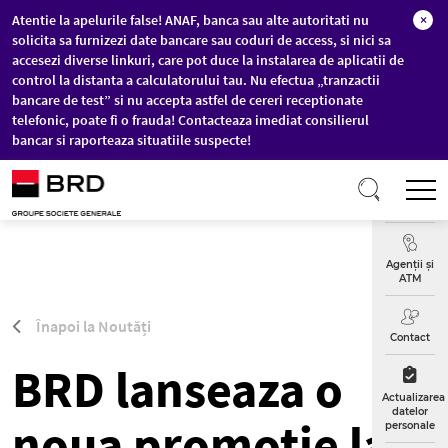
Atentie la apelurile false! ANAF, banca sau alte autoritati nu
×
solicita sa furnizezi date bancare sau coduri de access, si nici sa
accesezi diverse linkuri, care pot duce la instalarea de aplicatii de
control la distanta a calculatorului tau. Nu efectua „tranzactii
bancare de test” si nu accepta astfel de cereri receptionate
telefonic, poate fi o frauda! Contacteaza imediat consilierul
bancar si raporteaza situatiile suspecte!
Sari la conținutul principal
T
Curs
Valutar
Agenții și
ATM
Înapoi la Noutăți
Contact
BRD lanseaza o
Actualizarea
datelor
noua promotie la
personale