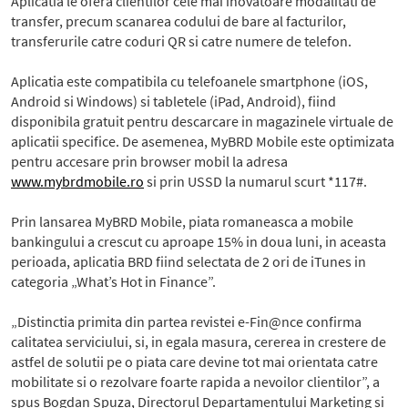
Aplicatia le ofera clientilor cele mai inovatoare modalitati de
transfer, precum scanarea codului de bare al facturilor,
transferurile catre coduri QR si catre numere de telefon.
Aplicatia este compatibila cu telefoanele smartphone (iOS,
Android si Windows) si tabletele (iPad, Android), fiind
disponibila gratuit pentru descarcare in magazinele virtuale de
aplicatii specifice. De asemenea, MyBRD Mobile este optimizata
pentru accesare prin browser mobil la adresa
www.mybrdmobile.ro
si prin USSD la numarul scurt *117#.
Prin lansarea MyBRD Mobile, piata romaneasca a mobile
bankingului a crescut cu aproape 15% in doua luni, in aceasta
perioada, aplicatia BRD fiind selectata de 2 ori de iTunes in
categoria „What’s Hot in Finance”.
„Distinctia primita din partea revistei e-Fin@nce confirma
calitatea serviciului, si, in egala masura, cererea in crestere de
astfel de solutii pe o piata care devine tot mai orientata catre
mobilitate si o rezolvare foarte rapida a nevoilor clientilor”, a
spus Bogdan Spuza, Directorul Departamentului Marketing si