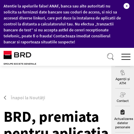
Atentie la apelurile false! ANAF, banca sau alte autoritati nu
×
solicita sa furnizezi date bancare sau coduri de access, si nici sa
accesezi diverse linkuri, care pot duce la instalarea de aplicatii de
control la distanta a calculatorului tau. Nu efectua „tranzactii
bancare de test” si nu accepta astfel de cereri receptionate
telefonic, poate fi o frauda! Contacteaza imediat consilierul
bancar si raporteaza situatiile suspecte!
Sari la conținutul principal
T
Curs
Valutar
Agenții și
ATM
Înapoi la Noutăți
Contact
BRD, premiata
Actualizarea
datelor
pentru aplicatia de
personale