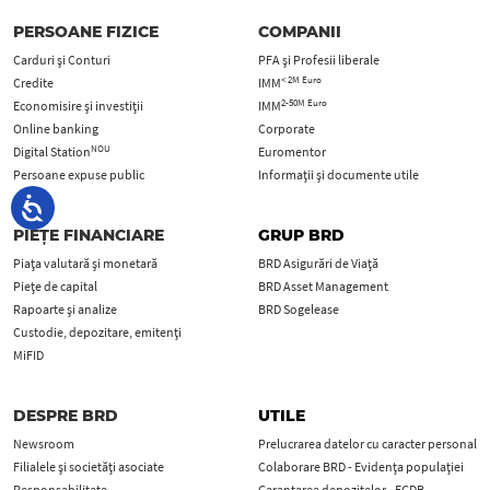
PERSOANE FIZICE
COMPANII
Carduri şi Conturi
PFA şi Profesii liberale
< 2M Euro
Credite
IMM
2-50M Euro
Economisire și investiții
IMM
Online banking
Corporate
NOU
Digital Station
Euromentor
Persoane expuse public
Informații și documente utile
PIEȚE FINANCIARE
GRUP BRD
Piața valutară și monetară
BRD Asigurări de Viață
Piețe de capital
BRD Asset Management
Rapoarte și analize
BRD Sogelease
Custodie, depozitare, emitenți
MiFID
DESPRE BRD
UTILE
Newsroom
Prelucrarea datelor cu caracter personal
Filialele și societăți asociate
Colaborare BRD - Evidența populației
Responsabilitate
Garantarea depozitelor - FGDB