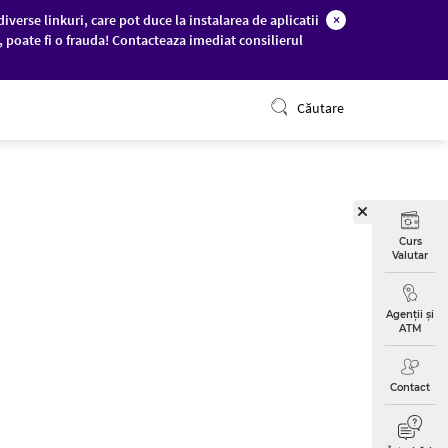
diverse linkuri, care pot duce la instalarea de aplicatii
×
c, poate fi o frauda! Contacteaza imediat consilierul
ONLINE BANKING
Căutare
Curs
Valutar
Agenții și
ATM
Contact