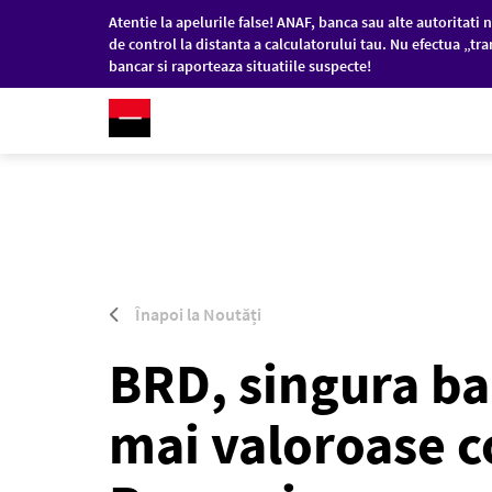
Atentie la apelurile false! ANAF, banca sau alte autoritati n
de control la distanta a calculatorului tau. Nu efectua „tra
bancar si raporteaza situatiile suspecte!
RO
/
EN
PERSOANE FIZICE
COM
Sari la conținutul principal
Înapoi la Noutăți
BRD, singura ba
mai valoroase c