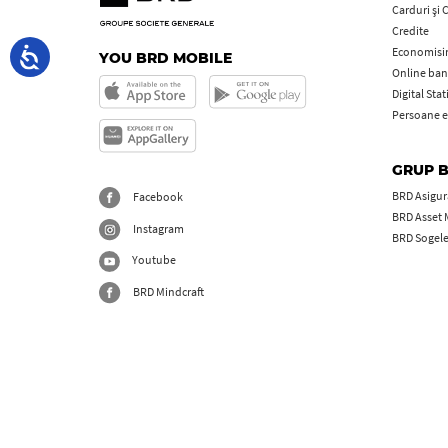
Carduri şi 
Credite
Economisire
YOU BRD MOBILE
Online ban
Digital Sta
Persoane e
GRUP 
BRD Asigură
Facebook
BRD Asset
Instagram
BRD Sogel
Youtube
BRD Mindcraft