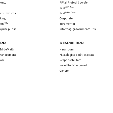
Conturi
PFA şi Profesii liberale
< 2M Euro
IMM
2-50M Euro
 și investiții
IMM
king
Corporate
NOU
tion
Euromentor
xpuse public
Informații și documente utile
BRD
DESPRE BRD
ri de Viață
Newsroom
 Management
Filialele și societăți asociate
ease
Responsabilitate
Investitori și acționari
Cariere