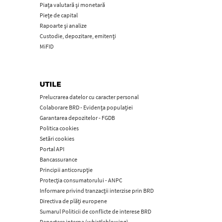
Piața valutară și monetară
Piețe de capital
Rapoarte și analize
Custodie, depozitare, emitenți
MiFID
UTILE
Prelucrarea datelor cu caracter personal
Colaborare BRD - Evidența populației
Garantarea depozitelor - FGDB
Politica cookies
Setări cookies
Portal API
Bancassurance
Principii anticorupţie
Protecţia consumatorului - ANPC
Informare privind tranzacții interzise prin BRD
Directiva de plăți europene
Sumarul Politicii de conflicte de interese BRD
Raportare interna (whistleblowing)