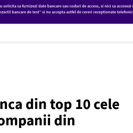
u solicita sa furnizezi date bancare sau coduri de access, si nici sa accesezi 
nzactii bancare de test” si nu accepta astfel de cereri receptionate telefoni
PANII
PIEȚE FINANCIARE
DESPRE NOI
nca din top 10 cele
ompanii din