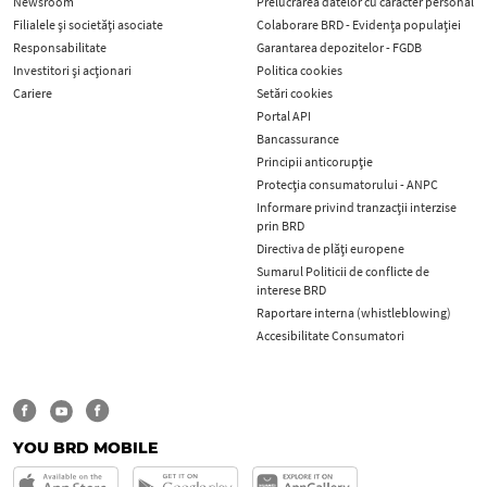
Newsroom
Prelucrarea datelor cu caracter personal
Filialele și societăți asociate
Colaborare BRD - Evidența populației
Responsabilitate
Garantarea depozitelor - FGDB
Investitori și acționari
Politica cookies
Cariere
Setări cookies
Portal API
Bancassurance
Principii anticorupţie
Protecţia consumatorului - ANPC
Informare privind tranzacții interzise
prin BRD
Directiva de plăți europene
Sumarul Politicii de conflicte de
interese BRD
Raportare interna (whistleblowing)
Accesibilitate Consumatori
YOU BRD MOBILE