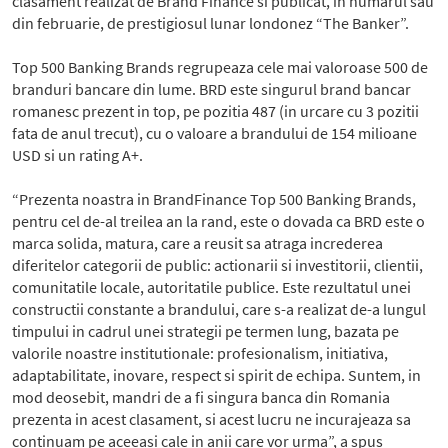
clasament realizat de Brand Finance si publicat, in numarul sau
din februarie, de prestigiosul lunar londonez “The Banker”.
Top 500 Banking Brands regrupeaza cele mai valoroase 500 de
branduri bancare din lume. BRD este singurul brand bancar
romanesc prezent in top, pe pozitia 487 (in urcare cu 3 pozitii
fata de anul trecut), cu o valoare a brandului de 154 milioane
USD si un rating A+.
“Prezenta noastra in BrandFinance Top 500 Banking Brands,
pentru cel de-al treilea an la rand, este o dovada ca BRD este o
marca solida, matura, care a reusit sa atraga increderea
diferitelor categorii de public: actionarii si investitorii, clientii,
comunitatile locale, autoritatile publice. Este rezultatul unei
constructii constante a brandului, care s-a realizat de-a lungul
timpului in cadrul unei strategii pe termen lung, bazata pe
valorile noastre institutionale: profesionalism, initiativa,
adaptabilitate, inovare, respect si spirit de echipa. Suntem, in
mod deosebit, mandri de a fi singura banca din Romania
prezenta in acest clasament, si acest lucru ne incurajeaza sa
continuam pe aceeasi cale in anii care vor urma”, a spus