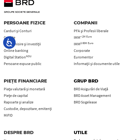
PERSOANE FIZICE
COMPANII
Carduri şi Conturi
PFA şi Profesii liberale
< 2M Euro
Credite
IMM
2-50M Euro
Economisire și investiții
IMM
Online banking
Corporate
NOU
Digital Station
Euromentor
Persoane expuse public
Informații și documente utile
PIEȚE FINANCIARE
GRUP BRD
Piața valutară și monetară
BRD Asigurări de Viață
Piețe de capital
BRD Asset Management
Rapoarte și analize
BRD Sogelease
Custodie, depozitare, emitenți
MiFID
DESPRE BRD
UTILE