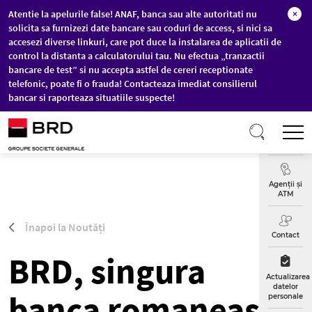
Atentie la apelurile false! ANAF, banca sau alte autoritati nu
×
solicita sa furnizezi date bancare sau coduri de access, si nici sa
accesezi diverse linkuri, care pot duce la instalarea de aplicatii de
control la distanta a calculatorului tau. Nu efectua „tranzactii
bancare de test” si nu accepta astfel de cereri receptionate
telefonic, poate fi o frauda! Contacteaza imediat consilierul
bancar si raporteaza situatiile suspecte!
Sari la conținutul principal
T
Curs
Valutar
Agenții și
ATM
Înapoi la Noutăți
Contact
BRD, singura
Actualizarea
datelor
banca romaneasca
personale