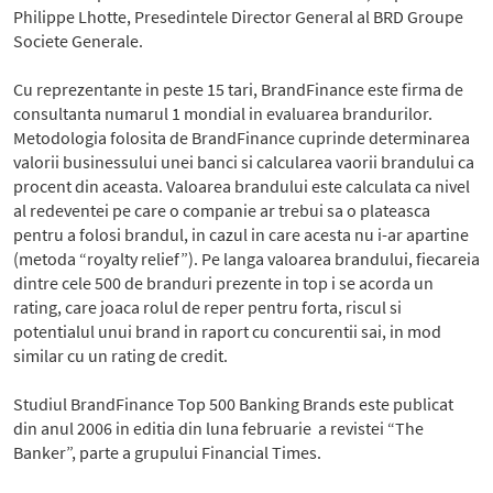
Philippe Lhotte, Presedintele Director General al BRD Groupe
Societe Generale.
Cu reprezentante in peste 15 tari, BrandFinance este firma de
consultanta numarul 1 mondial in evaluarea brandurilor.
Metodologia folosita de BrandFinance cuprinde determinarea
valorii businessului unei banci si calcularea vaorii brandului ca
procent din aceasta. Valoarea brandului este calculata ca nivel
al redeventei pe care o companie ar trebui sa o plateasca
pentru a folosi brandul, in cazul in care acesta nu i-ar apartine
(metoda “royalty relief”). Pe langa valoarea brandului, fiecareia
dintre cele 500 de branduri prezente in top i se acorda un
rating, care joaca rolul de reper pentru forta, riscul si
potentialul unui brand in raport cu concurentii sai, in mod
similar cu un rating de credit.
Studiul BrandFinance Top 500 Banking Brands este publicat
din anul 2006 in editia din luna februarie a revistei “The
Banker”, parte a grupului Financial Times.