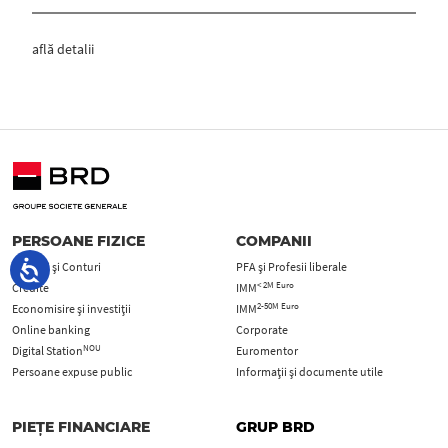
află detalii
PERSOANE FIZICE
COMPANII
Carduri şi Conturi
PFA şi Profesii liberale
< 2M Euro
Credite
IMM
2-50M Euro
Economisire și investiții
IMM
Online banking
Corporate
NOU
Digital Station
Euromentor
Persoane expuse public
Informații și documente utile
PIEȚE FINANCIARE
GRUP BRD