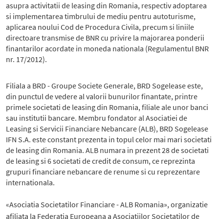
asupra activitatii de leasing din Romania, respectiv adoptarea
si implementarea timbrului de mediu pentru autoturisme,
aplicarea noului Cod de Procedura Civila, precum si liniile
directoare transmise de BNR cu privire la majorarea ponderii
finantarilor acordate in moneda nationala (Regulamentul BNR
nr. 17/2012).
Filiala a BRD - Groupe Societe Generale, BRD Sogelease este,
din punctul de vedere al valorii bunurilor finantate, printre
primele societati de leasing din Romania, filiale ale unor banci
sau institutii bancare. Membru fondator al Asociatiei de
Leasing si Servicii Financiare Nebancare (ALB), BRD Sogelease
IFN S.A. este constant prezenta in topul celor mai mari societati
de leasing din Romania. ALB numara in prezent 28 de societati
de leasing si 6 societati de credit de consum, ce reprezinta
grupuri financiare nebancare de renume si cu reprezentare
internationala.
«Asociatia Societatilor Financiare - ALB Romania», organizatie
afiliata la Federatia Europeana a Asociatiilor Societatilor de