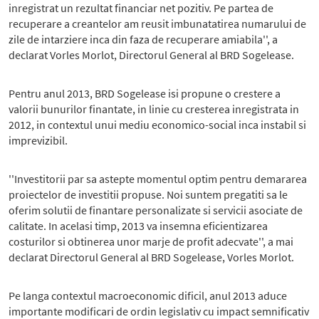
inregistrat un rezultat financiar net pozitiv. Pe partea de
recuperare a creantelor am reusit imbunatatirea numarului de
zile de intarziere inca din faza de recuperare amiabila'', a
declarat Vorles Morlot, Directorul General al BRD Sogelease.
Pentru anul 2013, BRD Sogelease isi propune o crestere a
valorii bunurilor finantate, in linie cu cresterea inregistrata in
2012, in contextul unui mediu economico-social inca instabil si
imprevizibil.
''Investitorii par sa astepte momentul optim pentru demararea
proiectelor de investitii propuse. Noi suntem pregatiti sa le
oferim solutii de finantare personalizate si servicii asociate de
calitate. In acelasi timp, 2013 va insemna eficientizarea
costurilor si obtinerea unor marje de profit adecvate'', a mai
declarat Directorul General al BRD Sogelease, Vorles Morlot.
Pe langa contextul macroeconomic dificil, anul 2013 aduce
importante modificari de ordin legislativ cu impact semnificativ