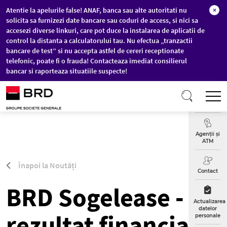
Atentie la apelurile false! ANAF, banca sau alte autoritati nu
×
solicita sa furnizezi date bancare sau coduri de access, si nici sa
accesezi diverse linkuri, care pot duce la instalarea de aplicatii de
control la distanta a calculatorului tau. Nu efectua „tranzactii
bancare de test” si nu accepta astfel de cereri receptionate
telefonic, poate fi o frauda! Contacteaza imediat consilierul
bancar si raporteaza situatiile suspecte!
Sari la conținutul principal
T
Curs
Valutar
Agenții și
ATM
Înapoi la Noutăți
Contact
BRD Sogelease -
Actualizarea
datelor
rezultat financiar
personale