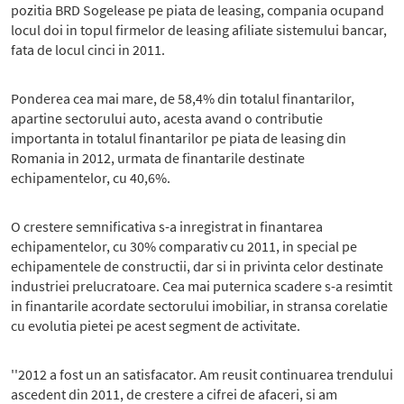
pozitia BRD Sogelease pe piata de leasing, compania ocupand
locul doi in topul firmelor de leasing afiliate sistemului bancar,
fata de locul cinci in 2011.
Ponderea cea mai mare, de 58,4% din totalul finantarilor,
apartine sectorului auto, acesta avand o contributie
importanta in totalul finantarilor pe piata de leasing din
Romania in 2012, urmata de finantarile destinate
echipamentelor, cu 40,6%.
O crestere semnificativa s-a inregistrat in finantarea
echipamentelor, cu 30% comparativ cu 2011, in special pe
echipamentele de constructii, dar si in privinta celor destinate
industriei prelucratoare. Cea mai puternica scadere s-a resimtit
in finantarile acordate sectorului imobiliar, in stransa corelatie
cu evolutia pietei pe acest segment de activitate.
''2012 a fost un an satisfacator. Am reusit continuarea trendului
ascedent din 2011, de crestere a cifrei de afaceri, si am