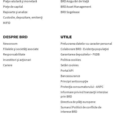
Piața valutară și monetară
BRD Asigurări de Viață
Piețe de capital
BRD Asset Management
Rapoarte și analize
BRD Sogelease
Custodie, depozitare, emitenți
MiFID
DESPRE BRD
UTILE
Newsroom
Prelucrarea datelor cu caracter personal
Filialele și societăți asociate
Colaborare BRD - Evidența populației
Responsabilitate
Garantarea depozitelor - FGDB
Investitori și acționari
Politica cookies
Cariere
Setări cookies
Portal API
Bancassurance
Principii anticorupţie
Protecţia consumatorului - ANPC
Informare privind tranzacții interzise
prin BRD
Directiva de plăți europene
Sumarul Politicii de conflicte de
interese BRD