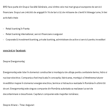
BRD face parte din Grupul Société Générale, unul dintre cele mai mari grupuri europene de servicii
financiare. Grupul are 148.000 de angajati în 76 de tari si 32 de milioane de clienti în întreaga lume, în trei
activitati-cheie:
- Retail banking în Franta
- Retail banking international, servicii financiare si asigurari
- Corporate & investment banking, private banking, administrare de active si servicii pentru investitori
www.brd.ro
;
facebook
;
Despre Energomontaj:
Energomontaj este lider în domeniul constructiei si montajului de utilaje pentru centralele termo, hidro si
nuclear-electrice. Compania a fost implicata în conceptia, fabricarea, montajul si întretinerea tuturor
investitiilor majore în domeniul energiei electrice, termice si hidraulice realizate în România în ultimii 50
de ani. Energomontaj este singura companie din România autorizata sa realizeze lucrari de
decontaminare si desulfurare. Capitalul companiei este majoritar românesc.
Despre Allianz – Tiriac Asigurari: