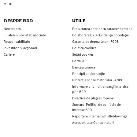
MiFID
DESPRE BRD
UTILE
Newsroom
Prelucrarea datelor cu caracter personal
Filialele și societăți asociate
Colaborare BRD - Evidența populației
Responsabilitate
Garantarea depozitelor - FGDB
Investitori și acționari
Politica cookies
Cariere
Setări cookies
Portal API
Bancassurance
Principii anticorupţie
Protecţia consumatorului - ANPC
Informare privind tranzacții interzise
prin BRD
Directiva de plăți europene
Sumarul Politicii de conflicte de
interese BRD
Raportare interna (whistleblowing)
Accesibilitate Consumatori