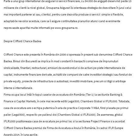
Parte a unui grup international de asigurari si servicii financiare, cu 34.000 de angajati deservind peste 13
milioane de clienti la nivel global, Groupama Asigurari îsi orienteaza strategia de dezvoltare în jurul celui
mai important partener al sau, clientul, pentru care dezvolta produse si servicii simple si flexibile,
adaptabile nevoilor acestuia, care sa îi asigure continuitatea planurilor atunci cand evenimente
neprevazute apar.Mai multe informatii pe www.groupama.ro.
Despre Clifford Chance Badea
Clifford Chance este prezenta în România din 2006 si opereaza în prezent sub denumirea Clifford Chance
Badea. Biroul din Bucuresti se implica în mod constant în tranzactii complexe de împrumuturi
sindicalizate, finantari, restructurari, emisiuni de eurobonduri si de actiuni pe piete internationale de
capital, instrumente financiare derivate, achizitii de companii de catre investitori strategici sau fonduri de
private equity, proiecte de infrastructura si autostrazi, investitii imobiliare, precum si litigii si arbitraje
interne si internationale.
Firma ocupa locul întâi în topul caselor de avocatura din România (Tier 1) la sectiunile Banking &
Finance si Capital Markets, în cele mai recente editii Legal500, Chambers Global si IFLR1000. Totodata,
casa de avocatura are o echipa puternica în aria de practica Corporate ?i M&A, fiind plasata pe primul
palier (Legal500), respectiv pe palierul doi (Chambers Global si IFLR1000). De asemenea, ghidul
IFLR1000 pozitioneaza casa de avocatura pe primul loc si la sectiunea Project Finance si a acordat
Clifford Chance Badea premiul de Firma de Avocatura a Anului în România, în cadrul IFLR Europe
Awards 2014, în luna aprilie.