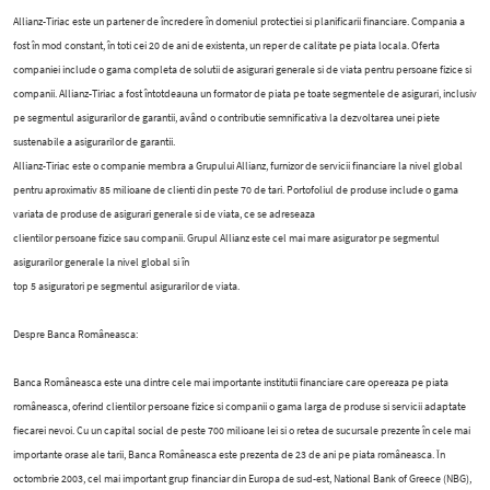
Allianz-Tiriac este un partener de încredere în domeniul protectiei si planificarii financiare. Compania a
fost în mod constant, în toti cei 20 de ani de existenta, un reper de calitate pe piata locala. Oferta
companiei include o gama completa de solutii de asigurari generale si de viata pentru persoane fizice si
companii. Allianz-Tiriac a fost întotdeauna un formator de piata pe toate segmentele de asigurari, inclusiv
pe segmentul asigurarilor de garantii, având o contributie semnificativa la dezvoltarea unei piete
sustenabile a asigurarilor de garantii.
Allianz-Tiriac este o companie membra a Grupului Allianz, furnizor de servicii financiare la nivel global
pentru aproximativ 85 milioane de clienti din peste 70 de tari. Portofoliul de produse include o gama
variata de produse de asigurari generale si de viata, ce se adreseaza
clientilor persoane fizice sau companii. Grupul Allianz este cel mai mare asigurator pe segmentul
asigurarilor generale la nivel global si în
top 5 asiguratori pe segmentul asigurarilor de viata.
Despre Banca Româneasca:
Banca Româneasca este una dintre cele mai importante institutii financiare care opereaza pe piata
româneasca, oferind clientilor persoane fizice si companii o gama larga de produse si servicii adaptate
fiecarei nevoi. Cu un capital social de peste 700 milioane lei si o retea de sucursale prezente în cele mai
importante orase ale tarii, Banca Româneasca este prezenta de 23 de ani pe piata româneasca. În
octombrie 2003, cel mai important grup financiar din Europa de sud-est, National Bank of Greece (NBG),