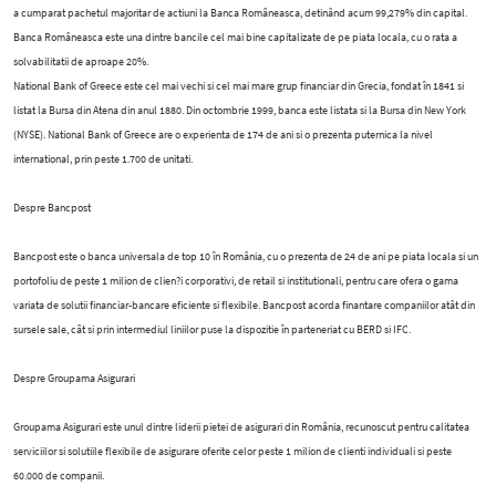
a cumparat pachetul majoritar de actiuni la Banca Româneasca, detinând acum 99,279% din capital.
Banca Româneasca este una dintre bancile cel mai bine capitalizate de pe piata locala, cu o rata a
solvabilitatii de aproape 20%.
National Bank of Greece este cel mai vechi si cel mai mare grup financiar din Grecia, fondat în 1841 si
listat la Bursa din Atena din anul 1880. Din octombrie 1999, banca este listata si la Bursa din New York
(NYSE). National Bank of Greece are o experienta de 174 de ani si o prezenta puternica la nivel
international, prin peste 1.700 de unitati.
Despre Bancpost
Bancpost este o banca universala de top 10 în România, cu o prezenta de 24 de ani pe piata locala si un
portofoliu de peste 1 milion de clien?i corporativi, de retail si institutionali, pentru care ofera o gama
variata de solutii financiar-bancare eficiente si flexibile. Bancpost acorda finantare companiilor atât din
sursele sale, cât si prin intermediul liniilor puse la dispozitie în parteneriat cu BERD si IFC.
Despre Groupama Asigurari
Groupama Asigurari este unul dintre liderii pietei de asigurari din România, recunoscut pentru calitatea
serviciilor si solutiile flexibile de asigurare oferite celor peste 1 milion de clienti individuali si peste
60.000 de companii.