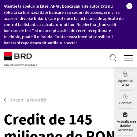
Atentie la apelurile false! ANAF, banca sau alte autoritati nu
×
solicita sa furnizezi date bancare sau coduri de access, si nici sa
accesezi diverse linkuri, care pot duce la instalarea de aplicatii de
control la distanta a calculatorului tau. Nu efectua „tranzactii
bancare de test” si nu accepta astfel de cereri receptionate
telefonic, poate fi o frauda! Contacteaza imediat consilierul
bancar si raporteaza situatiile suspecte!
Sari la conținutul principal
T
Curs
Valutar
Agenții și
ATM
Înapoi la Noutăți
Contact
Credit de 145
Actualizarea
datelor
milioane de RON
personale