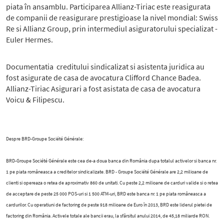
piata în ansamblu. Participarea Allianz-Tiriac este reasigurata
de companii de reasigurare prestigioase la nivel mondial: Swiss
Re si Allianz Group, prin intermediul asiguratorului specializat -
Euler Hermes.
Documentatia creditului sindicalizat si asistenta juridica au
fost asigurate de casa de avocatura Clifford Chance Badea.
Allianz-Tiriac Asigurari a fost asistata de casa de avocatura
Voicu & Filipescu.
Despre BRD-Groupe Société Générale:
BRD-Groupe Société Générale este cea de-a doua banca din România dupa totalul activelor si banca nr.
1 pe piata româneasca a creditelor sindicalizate. BRD - Groupe Société Générale are 2,2 milioane de
clienti si opereaza o retea de aproximativ 860 de unitati. Cu peste 2,2 milioane de carduri valide si o retea
de acceptare de peste 25 000 POS-uri si 1 500 ATM-uri, BRD este banca nr. 1 pe piata româneasca a
cardurilor. Cu operatiuni de factoring de peste 918 milioane de Euro în 2013, BRD este liderul pietei de
factoring din România. Activele totale ale bancii erau, la sfârsitul anului 2014, de 45,18 miliarde RON.