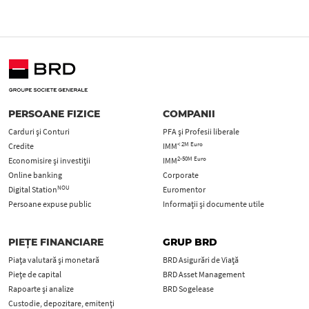
PERSOANE FIZICE
COMPANII
Carduri şi Conturi
PFA şi Profesii liberale
< 2M Euro
Credite
IMM
2-50M Euro
Economisire și investiții
IMM
Online banking
Corporate
NOU
Digital Station
Euromentor
Persoane expuse public
Informații și documente utile
PIEȚE FINANCIARE
GRUP BRD
Piața valutară și monetară
BRD Asigurări de Viață
Piețe de capital
BRD Asset Management
Rapoarte și analize
BRD Sogelease
Custodie, depozitare, emitenți