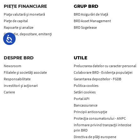
PIEȚE FINANCIARE
GRUP BRD
Piața valutară și monetară
BRD Asigurări de Viață
Piețe de capital
BRD Asset Management
Rapoarte și analize
BRD Sogelease
Custodie, depozitare, emitenți
MiFID
DESPRE BRD
UTILE
Newsroom
Prelucrarea datelor cu caracter personal
Filialele și societăți asociate
Colaborare BRD - Evidența populației
Responsabilitate
Garantarea depozitelor - FGDB
Investitori și acționari
Politica cookies
Cariere
Setări cookies
Portal API
Bancassurance
Principii anticorupţie
Protecţia consumatorului - ANPC
Informare privind tranzacții interzise
prin BRD
Directiva de plăți europene