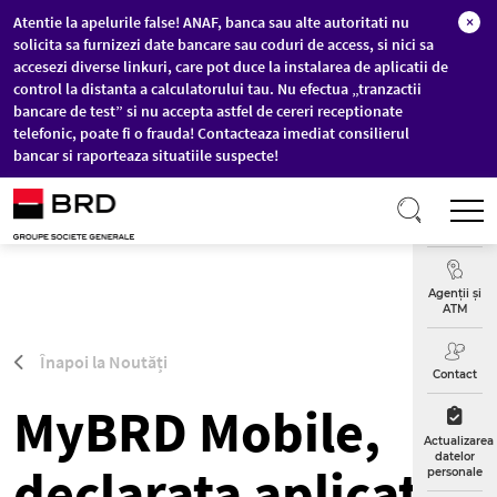
Atentie la apelurile false! ANAF, banca sau alte autoritati nu
×
solicita sa furnizezi date bancare sau coduri de access, si nici sa
accesezi diverse linkuri, care pot duce la instalarea de aplicatii de
control la distanta a calculatorului tau. Nu efectua „tranzactii
bancare de test” si nu accepta astfel de cereri receptionate
telefonic, poate fi o frauda! Contacteaza imediat consilierul
bancar si raporteaza situatiile suspecte!
Sari la conținutul principal
T
Curs
Valutar
Agenții și
ATM
Înapoi la Noutăți
Contact
MyBRD Mobile,
Actualizarea
datelor
declarata aplicatia
personale