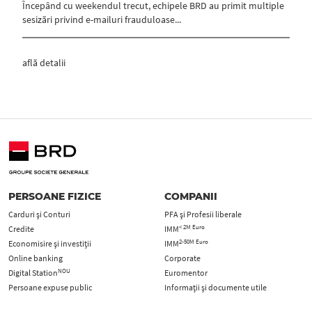
Începând cu weekendul trecut, echipele BRD au primit multiple
sesizări privind e-mailuri frauduloase...
află detalii
PERSOANE FIZICE
COMPANII
Carduri şi Conturi
PFA şi Profesii liberale
< 2M Euro
Credite
IMM
2-50M Euro
Economisire și investiții
IMM
Online banking
Corporate
NOU
Digital Station
Euromentor
Persoane expuse public
Informații și documente utile