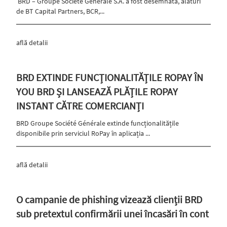
BRD – Groupe Société Générale S.A. a fost desemnată, alături
de BT Capital Partners, BCR,...
află detalii
BRD EXTINDE FUNCȚIONALITĂȚILE ROPAY ÎN
YOU BRD ȘI LANSEAZĂ PLĂȚILE ROPAY
INSTANT CĂTRE COMERCIANȚI
BRD Groupe Société Générale extinde funcționalitățile
disponibile prin serviciul RoPay în aplicația ...
află detalii
O campanie de phishing vizează clienții BRD
sub pretextul confirmării unei încasări în cont