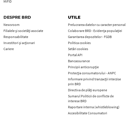
MiFID
DESPRE BRD
UTILE
Newsroom
Prelucrarea datelor cu caracter personal
Filialele și societăți asociate
Colaborare BRD - Evidența populației
Responsabilitate
Garantarea depozitelor - FGDB
Investitori și acționari
Politica cookies
Cariere
Setări cookies
Portal API
Bancassurance
Principii anticorupţie
Protecţia consumatorului - ANPC
Informare privind tranzacții interzise
prin BRD
Directiva de plăți europene
Sumarul Politicii de conflicte de
interese BRD
Raportare interna (whistleblowing)
Accesibilitate Consumatori