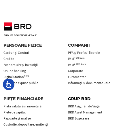
PERSOANE FIZICE
COMPANII
Carduri şi Conturi
PFA şi Profesii liberale
< 2M Euro
Credite
IMM
2-50M Euro
Economisire și investiții
IMM
Online banking
Corporate
NOU
Digital Station
Euromentor
Persoane expuse public
Informații și documente utile
PIEȚE FINANCIARE
GRUP BRD
Piața valutară și monetară
BRD Asigurări de Viață
Piețe de capital
BRD Asset Management
Rapoarte și analize
BRD Sogelease
Custodie, depozitare, emitenți