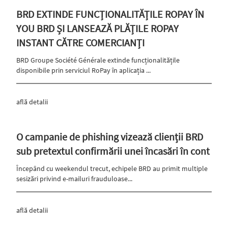
BRD EXTINDE FUNCȚIONALITĂȚILE ROPAY ÎN
YOU BRD ȘI LANSEAZĂ PLĂȚILE ROPAY
INSTANT CĂTRE COMERCIANȚI
BRD Groupe Société Générale extinde funcționalitățile
disponibile prin serviciul RoPay în aplicația ...
află detalii
O campanie de phishing vizează clienții BRD
sub pretextul confirmării unei încasări în cont
Începând cu weekendul trecut, echipele BRD au primit multiple
sesizări privind e-mailuri frauduloase...
află detalii