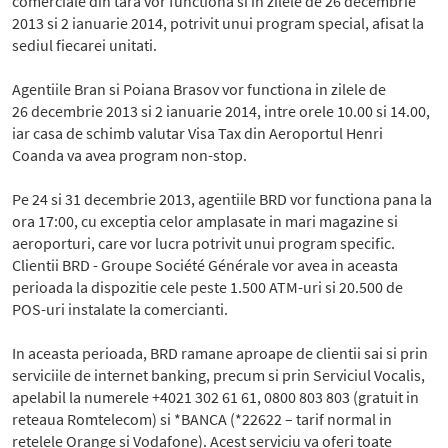
comerciale din tara vor functiona si in zilele de 26 decembrie
2013 si 2 ianuarie 2014, potrivit unui program special, afisat la
sediul fiecarei unitati.
Agentiile Bran si Poiana Brasov vor functiona in zilele de
26 decembrie 2013 si 2 ianuarie 2014, intre orele 10.00 si 14.00,
iar casa de schimb valutar Visa Tax din Aeroportul Henri
Coanda va avea program non-stop.
Pe 24 si 31 decembrie 2013, agentiile BRD vor functiona pana la
ora 17:00, cu exceptia celor amplasate in mari magazine si
aeroporturi, care vor lucra potrivit unui program specific.
Clientii BRD - Groupe Société Générale vor avea in aceasta
perioada la dispozitie cele peste 1.500 ATM-uri si 20.500 de
POS-uri instalate la comercianti.
In aceasta perioada, BRD ramane aproape de clientii sai si prin
serviciile de internet banking, precum si prin Serviciul Vocalis,
apelabil la numerele +4021 302 61 61, 0800 803 803 (gratuit in
reteaua Romtelecom) si *BANCA (*22622 – tarif normal in
retelele Orange si Vodafone). Acest serviciu va oferi toate