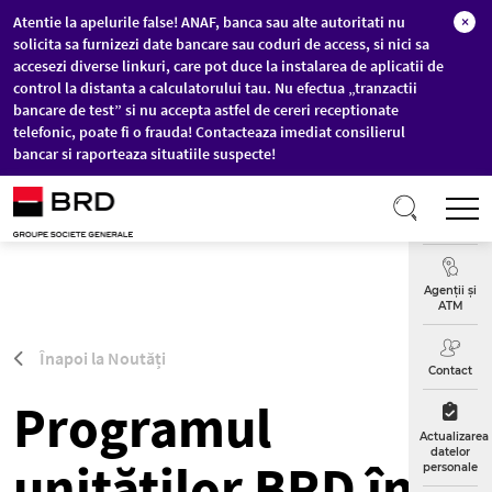
Atentie la apelurile false! ANAF, banca sau alte autoritati nu
×
solicita sa furnizezi date bancare sau coduri de access, si nici sa
accesezi diverse linkuri, care pot duce la instalarea de aplicatii de
control la distanta a calculatorului tau. Nu efectua „tranzactii
bancare de test” si nu accepta astfel de cereri receptionate
telefonic, poate fi o frauda! Contacteaza imediat consilierul
bancar si raporteaza situatiile suspecte!
Sari la conținutul principal
T
Curs
Valutar
Agenții și
ATM
Înapoi la Noutăți
Contact
Programul
Actualizarea
datelor
unităților BRD în
personale