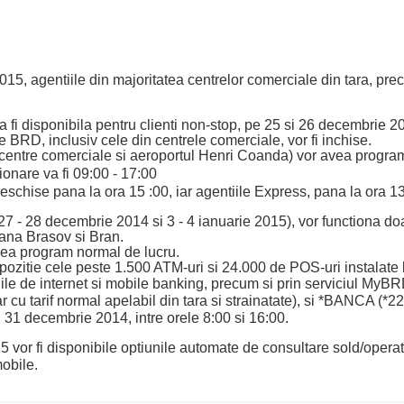
5, agentiile din majoritatea centrelor comerciale din tara, prec
fi disponibila pentru clienti non-stop, pe 25 si 26 decembrie 20
 BRD, inclusiv cele din centrele comerciale, vor fi inchise.
centre comerciale si aeroportul Henri Coanda) vor avea program dif
onare va fi 09:00 - 17:00
schise pana la ora 15 :00, iar agentiile Express, pana la ora 13
7 - 28 decembrie 2014 si 3 - 4 ianuarie 2015), vor functiona do
iana Brasov si Bran.
vea program normal de lucru.
spozitie cele peste 1.500 ATM-uri si 24.000 de POS-uri instalate 
iile de internet si mobile banking, precum si prin serviciul My
cu tarif normal apelabil din tara si strainatate), si *BANCA (*22
31 decembrie 2014, intre orele 8:00 si 16:00.
5 vor fi disponibile
optiunile automate de consultare sold/operati
obile.