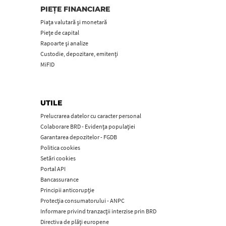
PIEȚE FINANCIARE
Piața valutară și monetară
Piețe de capital
Rapoarte și analize
Custodie, depozitare, emitenți
MiFID
UTILE
Prelucrarea datelor cu caracter personal
Colaborare BRD - Evidența populației
Garantarea depozitelor - FGDB
Politica cookies
Setări cookies
Portal API
Bancassurance
Principii anticorupţie
Protecţia consumatorului - ANPC
Informare privind tranzacții interzise prin BRD
Directiva de plăți europene