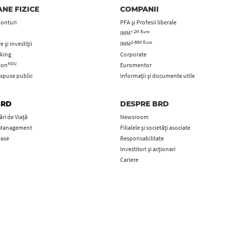
NE FIZICE
COMPANII
Conturi
PFA şi Profesii liberale
< 2M Euro
IMM
2-50M Euro
 și investiții
IMM
king
Corporate
NOU
tion
Euromentor
xpuse public
Informații și documente utile
BRD
DESPRE BRD
ri de Viață
Newsroom
 Management
Filialele și societăți asociate
ease
Responsabilitate
Investitori și acționari
Cariere