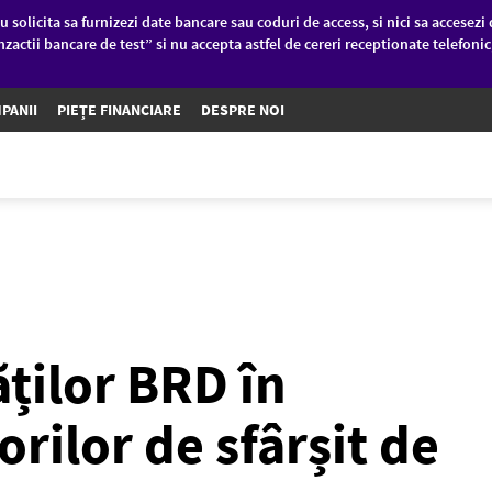
u solicita sa furnizezi date bancare sau coduri de access, si nici sa accesezi 
nzactii bancare de test” si nu accepta astfel de cereri receptionate telefoni
PANII
PIEȚE FINANCIARE
DESPRE NOI
ților BRD în
rilor de sfârșit de