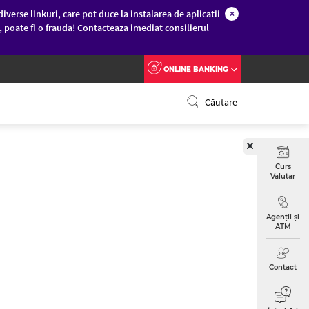
diverse linkuri, care pot duce la instalarea de aplicatii
×
c, poate fi o frauda! Contacteaza imediat consilierul
ONLINE BANKING
Căutare
Curs
Valutar
Agenții și
ATM
Contact