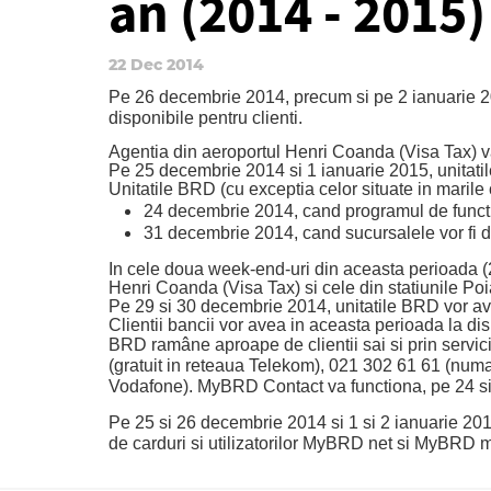
an (2014 - 2015)
22 Dec 2014
Pe 26 decembrie 2014, precum si pe 2 ianuarie 201
disponibile pentru clienti.
Agentia din aeroportul Henri Coanda (Visa Tax) va 
Pe 25 decembrie 2014 si 1 ianuarie 2015, unitatile
Unitatile BRD (cu exceptia celor situate in marile 
24 decembrie 2014, cand programul de functi
31 decembrie 2014, cand sucursalele vor fi de
In cele doua week-end-uri din aceasta perioada (2
Henri Coanda (Visa Tax) si cele din statiunile Po
Pe 29 si 30 decembrie 2014, unitatile BRD vor a
Clientii bancii vor avea in aceasta perioada la di
BRD ramâne aproape de clientii sai si prin servic
(gratuit in reteaua Telekom), 021 302 61 61 (numar 
Vodafone). MyBRD Contact va functiona, pe 24 si 
Pe 25 si 26 decembrie 2014 si 1 si 2 ianuarie 201
de carduri si utilizatorilor MyBRD net si MyBRD m