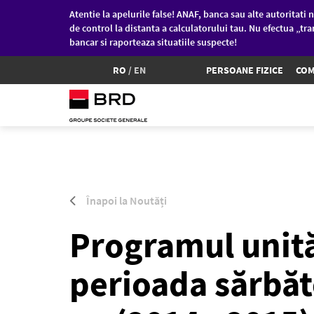
Atentie la apelurile false! ANAF, banca sau alte autoritati n
de control la distanta a calculatorului tau. Nu efectua „tra
bancar si raporteaza situatiile suspecte!
RO
/
EN
PERSOANE FIZICE
COM
Sari la conținutul principal
Înapoi la Noutăți
Programul unită
perioada sărbăto