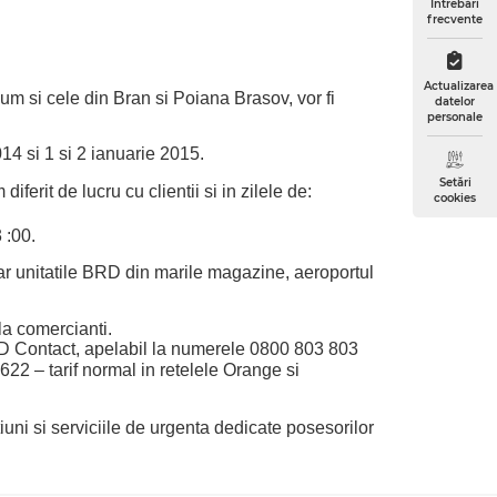
Întrebări
frecvente
Actualizarea
um si cele din Bran si Poiana Brasov, vor fi
datelor
personale
14 si 1 si 2 ianuarie 2015.
Setări
erit de lucru cu clientii si in zilele de:
cookies
 :00.
ar unitatile BRD din marile magazine, aeroportul
la comercianti.
BRD Contact, apelabil la numerele 0800 803 803
622 – tarif normal in retelele Orange si
uni si serviciile de urgenta
dedicate posesorilor