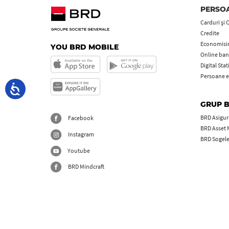
PERSOA
Carduri şi 
Credite
Economisire
YOU BRD MOBILE
Online ban
Digital Sta
Persoane e
GRUP 
BRD Asigură
Facebook
BRD Asset
Instagram
BRD Sogel
Youtube
BRD Mindcraft