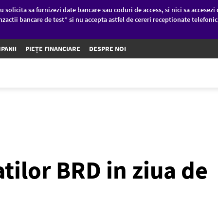
u solicita sa furnizezi date bancare sau coduri de access, si nici sa accesezi 
nzactii bancare de test” si nu accepta astfel de cereri receptionate telefoni
PANII
PIEȚE FINANCIARE
DESPRE NOI
tilor BRD in ziua de