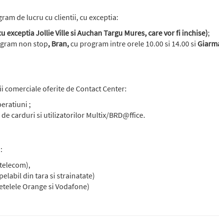
ram de lucru cu clientii, cu exceptia:
cu exceptia Jollie Ville si Auchan Targu Mures, care vor fi inchise)
;
ogram non stop
, Bran,
cu program intre orele 10.00 si 14.00 si
Giarma
ii comerciale oferite de Contact Center:
eratiuni ;
 de carduri si utilizatorilor Multix/BRD@ffice.
:
mtelecom),
elabil din tara si strainatate)
retelele Orange si Vodafone)