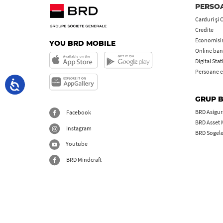
PERSOA
Carduri şi 
Credite
Economisire
YOU BRD MOBILE
Online ban
Digital Sta
Persoane e
GRUP 
BRD Asigură
Facebook
BRD Asset
Instagram
BRD Sogel
Youtube
BRD Mindcraft