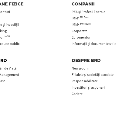
NE FIZICE
COMPANII
Conturi
PFA şi Profesii liberale
< 2M Euro
IMM
2-50M Euro
 și investiții
IMM
king
Corporate
NOU
tion
Euromentor
xpuse public
Informații și documente utile
BRD
DESPRE BRD
ri de Viață
Newsroom
 Management
Filialele și societăți asociate
ease
Responsabilitate
Investitori și acționari
Cariere