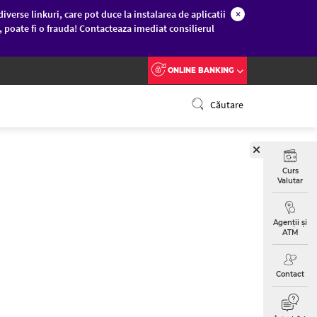
diverse linkuri, care pot duce la instalarea de aplicatii
×
c, poate fi o frauda! Contacteaza imediat consilierul
ONLINE BANKING
Căutare
Curs
Valutar
Agenții și
ATM
Contact