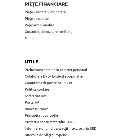
PIEȚE FINANCIARE
Piața valutară și monetară
Piețe de capital
Rapoarte și analize
Custodie, depozitare, emitenți
MiFID
UTILE
Prelucrarea datelor cu caracter personal
Colaborare BRD - Evidența populației
Garantarea depozitelor - FGDB
Politica cookies
Setări cookies
Portal API
Bancassurance
Principii anticorupţie
Protecţia consumatorului - ANPC
Informare privind tranzacții interzise prin BRD
Directiva de plăți europene