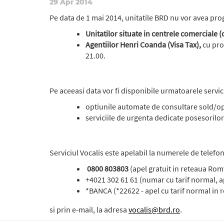
29 Apr 2014
Pe data de 1 mai 2014, unitatile BRD nu vor avea prog
Unitatilor situate in centrele comerciale (
Agentiilor Henri Coanda (Visa Tax),
cu pr
21.00.
Pe aceeasi data vor fi disponibile urmatoarele servic
optiunile automate de consultare sold/op
serviciile de urgenta dedicate posesorilor
Serviciul Vocalis este apelabil la numerele de telefon
0800 803803
(apel gratuit in reteaua Ro
+4021 302 61 61 (numar cu tarif normal, ap
*BANCA (*22622 - apel cu tarif normal in 
si prin e-mail, la adresa
vocalis@brd.ro
.