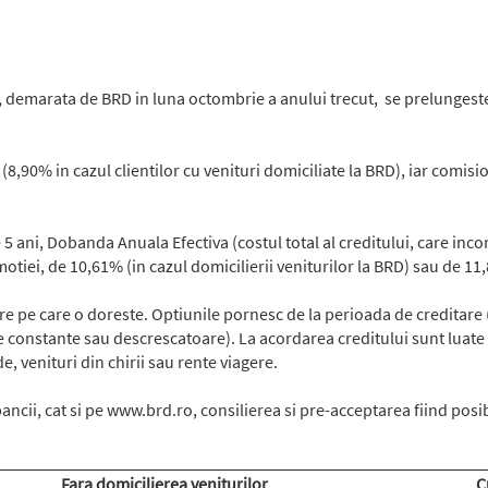
demarata de BRD in luna octombrie a anului trecut, se prelungeste, i
,90% in cazul clientilor cu venituri domiciliate la BRD), iar comisi
 5 ani, Dobanda Anuala Efectiva (costul total al creditului, care in
omotiei, de 10,61% (in cazul domicilierii veniturilor la BRD) sau de 11
itare pe care o doreste. Optiunile pornesc de la perioada de credit
constante sau descrescatoare). La acordarea creditului sunt luate in c
e, venituri din chirii sau rente viagere.
 bancii, cat si pe www.brd.ro, consilierea si pre-acceptarea fiind posi
Fara domicilierea veniturilor
C