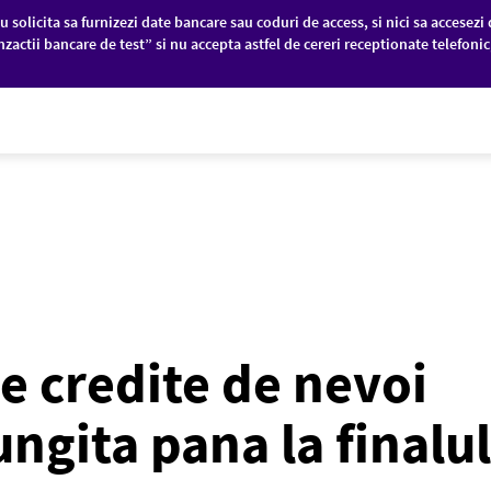
u solicita sa furnizezi date bancare sau coduri de access, si nici sa accesezi 
nzactii bancare de test” si nu accepta astfel de cereri receptionate telefoni
PANII
PIEȚE FINANCIARE
DESPRE NOI
 credite de nevoi
ngita pana la finalul