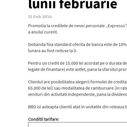
lunii februarie
12 Feb 2014
Promotia la creditele de nevoi personale „Expresso”, 
a anului curent.
Dobanda fixa standard oferita de banca este de 10% (8
lunara au fost reduse la 0.
Pentru un credit de 15.000 lei acordat pe o durata de
legate de finantare) este astfel, pana la sfarsitul pr
Clientul are posibilitatea alegerii formulei de cred
65.000 de lei) sau modalitatea de rambursare (in rate 
venituri din activitati independente, pana la dividend
BRD isi asteapta clientii atat in unitatile din reteaua
Conditii tarifare
: