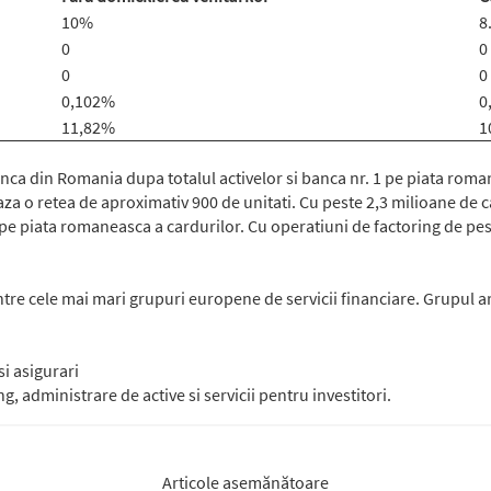
10%
8
0
0
0
0
0,102%
0
11,82%
1
a din Romania dupa totalul activelor si banca nr. 1 pe piata roman
aza o retea de aproximativ 900 de unitati. Cu peste 2,3 milioane de c
pe piata romaneasca a cardurilor. Cu operatiuni de factoring de pest
re cele mai mari grupuri europene de servicii financiare. Grupul are
si asigurari
 administrare de active si servicii pentru investitori.
Articole asemănătoare