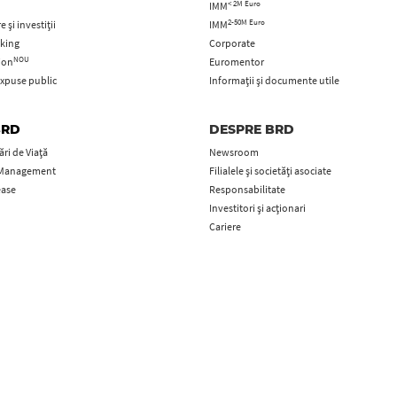
< 2M Euro
IMM
2-50M Euro
 și investiții
IMM
king
Corporate
NOU
tion
Euromentor
xpuse public
Informații și documente utile
BRD
DESPRE BRD
ri de Viață
Newsroom
 Management
Filialele și societăți asociate
ease
Responsabilitate
Investitori și acționari
Cariere