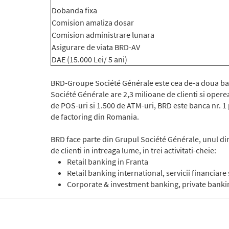
Dobanda fixa
Comision amaliza dosar
Comision administrare lunara
Asigurare de viata BRD-AV
DAE (15.000 Lei/ 5 ani)
BRD-Groupe Société Générale este cea de-a doua banc
Société Générale are 2,3 milioane de clienti si opere
de POS-uri si 1.500 de ATM-uri, BRD este banca nr. 1 
de factoring din Romania.
BRD face parte din Grupul Société Générale, unul dint
de clienti in intreaga lume, in trei activitati-cheie:
Retail banking in Franta
Retail banking international, servicii financiare 
Corporate & investment banking, private banking,