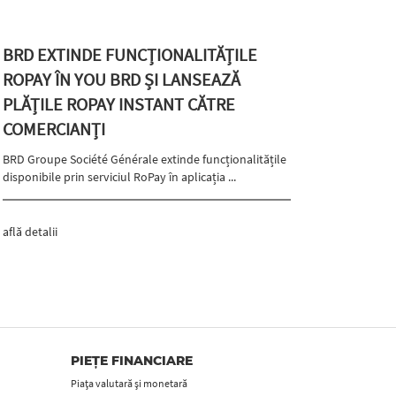
BRD EXTINDE FUNCȚIONALITĂȚILE
ROPAY ÎN YOU BRD ȘI LANSEAZĂ
PLĂȚILE ROPAY INSTANT CĂTRE
COMERCIANȚI
BRD Groupe Société Générale extinde funcționalitățile
disponibile prin serviciul RoPay în aplicația ...
află detalii
PIEȚE FINANCIARE
Piața valutară și monetară