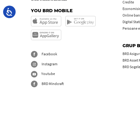
Credite
Economisire
YOU BRD MOBILE
Online ban
Digital Sta
Persoane e
GRUP 
BRD Asigură
Facebook
BRD Asset
Instagram
BRD Sogel
Youtube
BRD Mindcraft