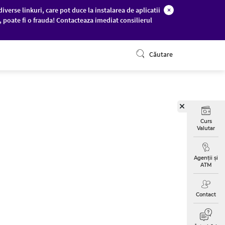
diverse linkuri, care pot duce la instalarea de aplicatii
×
c, poate fi o frauda! Contacteaza imediat consilierul
ONLINE BANKING
Căutare
Curs
Valutar
Agenții și
ATM
Contact