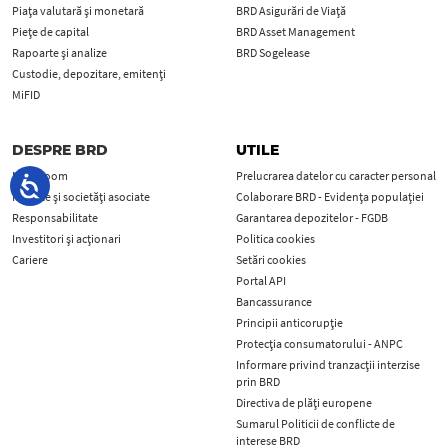
Piața valutară și monetară
BRD Asigurări de Viață
Piețe de capital
BRD Asset Management
Rapoarte și analize
BRD Sogelease
Custodie, depozitare, emitenți
MiFID
DESPRE BRD
UTILE
Newsroom
Prelucrarea datelor cu caracter personal
Filialele și societăți asociate
Colaborare BRD - Evidența populației
Responsabilitate
Garantarea depozitelor - FGDB
Investitori și acționari
Politica cookies
Cariere
Setări cookies
Portal API
Bancassurance
Principii anticorupţie
Protecţia consumatorului - ANPC
Informare privind tranzacții interzise
prin BRD
Directiva de plăți europene
Sumarul Politicii de conflicte de
interese BRD