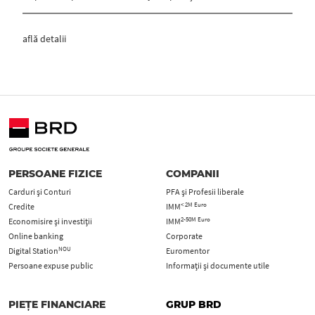
află detalii
PERSOANE FIZICE
COMPANII
Carduri şi Conturi
PFA şi Profesii liberale
< 2M Euro
Credite
IMM
2-50M Euro
Economisire și investiții
IMM
Online banking
Corporate
NOU
Digital Station
Euromentor
Persoane expuse public
Informații și documente utile
PIEȚE FINANCIARE
GRUP BRD