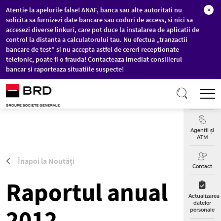
Atentie la apelurile false! ANAF, banca sau alte autoritati nu
×
solicita sa furnizezi date bancare sau coduri de access, si nici sa
accesezi diverse linkuri, care pot duce la instalarea de aplicatii de
control la distanta a calculatorului tau. Nu efectua „tranzactii
bancare de test” si nu accepta astfel de cereri receptionate
telefonic, poate fi o frauda! Contacteaza imediat consilierul
bancar si raporteaza situatiile suspecte!
Sari la conținutul principal
T
Curs
Valutar
Agenții și
ATM
Înapoi la Noutăți
Contact
Raportul anual
Actualizarea
datelor
2012
personale