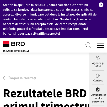
Atentie la apelurile false! ANAF, banca sau alte autoritati nu
×
solicita sa furnizezi date bancare sau coduri de access, si nici sa
accesezi diverse linkuri, care pot duce la instalarea de aplicatii de
control la distanta a calculatorului tau. Nu efectua „tranzactii
bancare de test” si nu accepta astfel de cereri receptionate
telefonic, poate fi o frauda! Contacteaza imediat consilierul
bancar si raporteaza situatiile suspecte!
Sari la conținutul principal
T
Curs
Valutar
Agenții și
ATM
Înapoi la Noutăți
Contact
Rezultatele BRD pe
Actualizarea
datelor
primul trimestru:
personale