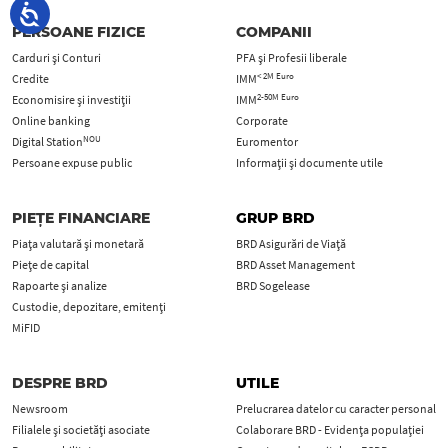
PERSOANE FIZICE
COMPANII
Carduri şi Conturi
PFA şi Profesii liberale
< 2M Euro
Credite
IMM
2-50M Euro
Economisire și investiții
IMM
Online banking
Corporate
NOU
Digital Station
Euromentor
Persoane expuse public
Informații și documente utile
PIEȚE FINANCIARE
GRUP BRD
Piața valutară și monetară
BRD Asigurări de Viață
Piețe de capital
BRD Asset Management
Rapoarte și analize
BRD Sogelease
Custodie, depozitare, emitenți
MiFID
DESPRE BRD
UTILE
Newsroom
Prelucrarea datelor cu caracter personal
Filialele și societăți asociate
Colaborare BRD - Evidența populației