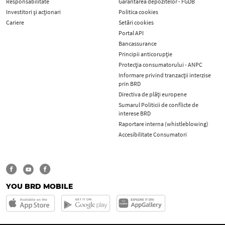
Responsabilitate
Garantarea depozitelor - FGDB
Investitori și acționari
Politica cookies
Cariere
Setări cookies
Portal API
Bancassurance
Principii anticorupţie
Protecţia consumatorului - ANPC
Informare privind tranzacții interzise
prin BRD
Directiva de plăți europene
Sumarul Politicii de conflicte de
interese BRD
Raportare interna (whistleblowing)
Accesibilitate Consumatori
YOU BRD MOBILE