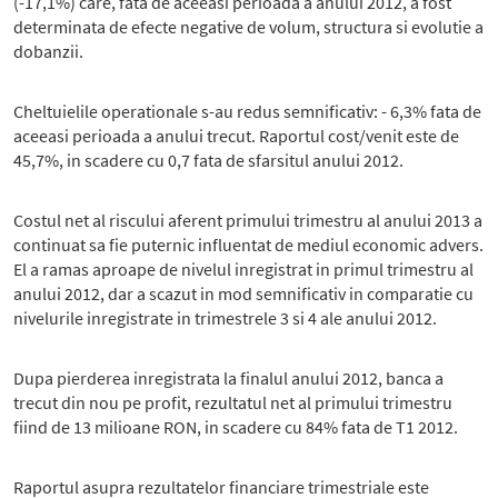
(-17,1%) care, fata de aceeasi perioada a anului 2012, a fost
determinata de efecte negative de volum, structura si evolutie a
dobanzii.
Cheltuielile operationale s-au redus semnificativ: - 6,3% fata de
aceeasi perioada a anului trecut. Raportul cost/venit este de
45,7%, in scadere cu 0,7 fata de sfarsitul anului 2012.
Costul net al riscului aferent primului trimestru al anului 2013 a
continuat sa fie puternic influentat de mediul economic advers.
El a ramas aproape de nivelul inregistrat in primul trimestru al
anului 2012, dar a scazut in mod semnificativ in comparatie cu
nivelurile inregistrate in trimestrele 3 si 4 ale anului 2012.
Dupa pierderea inregistrata la finalul anului 2012, banca a
trecut din nou pe profit, rezultatul net al primului trimestru
fiind de 13 milioane RON, in scadere cu 84% fata de T1 2012.
Raportul asupra rezultatelor financiare trimestriale este