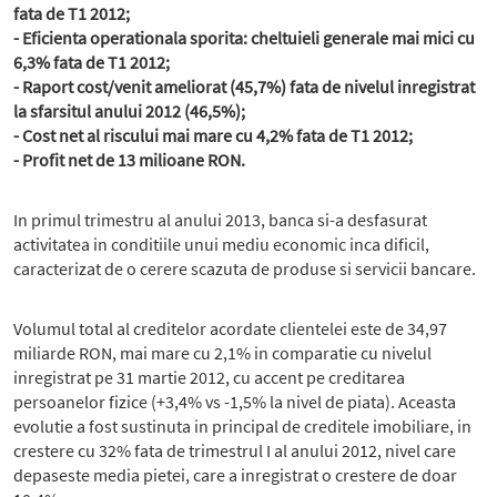
fata de T1 2012;
- Eficienta operationala sporita: cheltuieli generale mai mici cu
6,3% fata de T1 2012;
- Raport cost/venit ameliorat (45,7%) fata de nivelul inregistrat
la sfarsitul anului 2012 (46,5%);
- Cost net al riscului mai mare cu 4,2% fata de T1 2012;
- Profit net de 13 milioane RON.
In primul trimestru al anului 2013, banca si-a desfasurat
activitatea in conditiile unui mediu economic inca dificil,
caracterizat de o cerere scazuta de produse si servicii bancare.
Volumul total al creditelor acordate clientelei este de 34,97
miliarde RON, mai mare cu 2,1% in comparatie cu nivelul
inregistrat pe 31 martie 2012, cu accent pe creditarea
persoanelor fizice (+3,4% vs -1,5% la nivel de piata). Aceasta
evolutie a fost sustinuta in principal de creditele imobiliare, in
crestere cu 32% fata de trimestrul I al anului 2012, nivel care
depaseste media pietei, care a inregistrat o crestere de doar