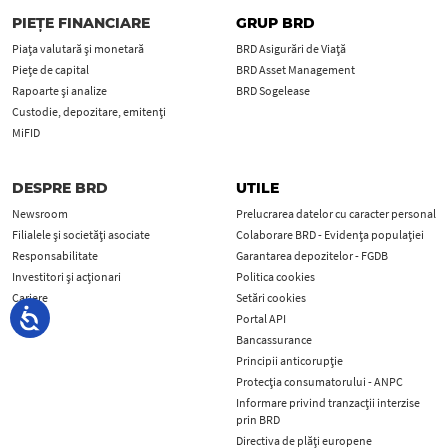
PIEȚE FINANCIARE
GRUP BRD
Piața valutară și monetară
BRD Asigurări de Viață
Piețe de capital
BRD Asset Management
Rapoarte și analize
BRD Sogelease
Custodie, depozitare, emitenți
MiFID
DESPRE BRD
UTILE
Newsroom
Prelucrarea datelor cu caracter personal
Filialele și societăți asociate
Colaborare BRD - Evidența populației
Responsabilitate
Garantarea depozitelor - FGDB
Investitori și acționari
Politica cookies
Cariere
Setări cookies
Portal API
Bancassurance
Principii anticorupţie
Protecţia consumatorului - ANPC
Informare privind tranzacții interzise
prin BRD
Directiva de plăți europene