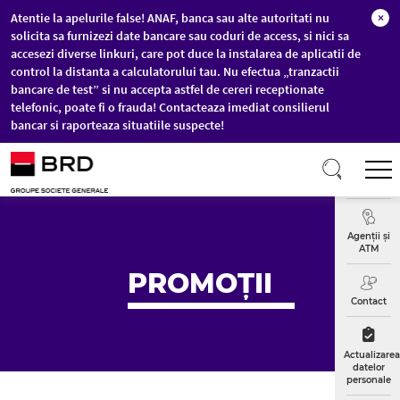
Atentie la apelurile false! ANAF, banca sau alte autoritati nu
×
solicita sa furnizezi date bancare sau coduri de access, si nici sa
accesezi diverse linkuri, care pot duce la instalarea de aplicatii de
control la distanta a calculatorului tau. Nu efectua „tranzactii
bancare de test” si nu accepta astfel de cereri receptionate
telefonic, poate fi o frauda! Contacteaza imediat consilierul
bancar si raporteaza situatiile suspecte!
Sari la conținutul principal
T
Curs
Valutar
Agenții și
ATM
PROMOȚII
Contact
Actualizarea
datelor
personale