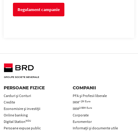
Regulament campanie
PERSOANE FIZICE
COMPANII
Carduri şi Conturi
PFA şi Profesii liberale
< 2M Euro
Credite
IMM
2-50M Euro
Economisire și investiții
IMM
Online banking
Corporate
NOU
Digital Station
Euromentor
Persoane expuse public
Informații și documente utile