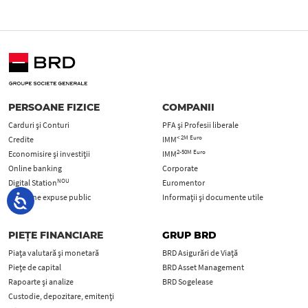
PERSOANE FIZICE
COMPANII
Carduri şi Conturi
PFA şi Profesii liberale
< 2M Euro
Credite
IMM
2-50M Euro
Economisire și investiții
IMM
Online banking
Corporate
NOU
Digital Station
Euromentor
Persoane expuse public
Informații și documente utile
PIEȚE FINANCIARE
GRUP BRD
Piața valutară și monetară
BRD Asigurări de Viață
Piețe de capital
BRD Asset Management
Rapoarte și analize
BRD Sogelease
Custodie, depozitare, emitenți