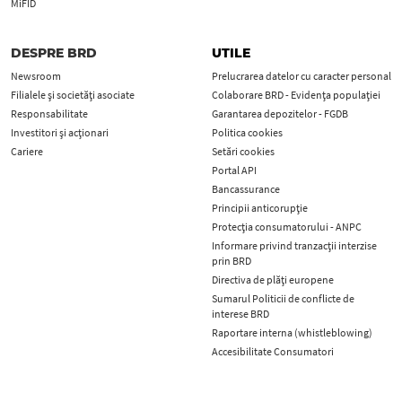
MiFID
DESPRE BRD
UTILE
Newsroom
Prelucrarea datelor cu caracter personal
Filialele și societăți asociate
Colaborare BRD - Evidența populației
Responsabilitate
Garantarea depozitelor - FGDB
Investitori și acționari
Politica cookies
Cariere
Setări cookies
Portal API
Bancassurance
Principii anticorupţie
Protecţia consumatorului - ANPC
Informare privind tranzacții interzise
prin BRD
Directiva de plăți europene
Sumarul Politicii de conflicte de
interese BRD
Raportare interna (whistleblowing)
Accesibilitate Consumatori