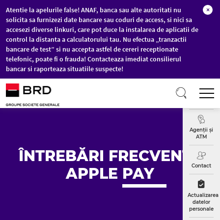
Atentie la apelurile false! ANAF, banca sau alte autoritati nu
×
solicita sa furnizezi date bancare sau coduri de access, si nici sa
accesezi diverse linkuri, care pot duce la instalarea de aplicatii de
control la distanta a calculatorului tau. Nu efectua „tranzactii
bancare de test” si nu accepta astfel de cereri receptionate
telefonic, poate fi o frauda! Contacteaza imediat consilierul
bancar si raporteaza situatiile suspecte!
Sari la conținutul principal
T
Curs
Valutar
Agenții și
ATM
ÎNTREBĂRI FRECVENTE
Contact
APPLE
PAY
Actualizarea
datelor
personale