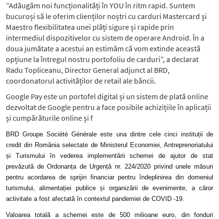
”Adăugăm noi funcționalități în YOU în ritm rapid. Suntem
bucuroși să le oferim clienților noștri cu carduri Mastercard și
Maestro flexibilitatea unei plăți sigure și rapide prin
intermediul dispozitivelor cu sistem de operare Android. În a
doua jumătate a acestui an estimăm că vom extinde această
opțiune la întregul nostru portofoliu de carduri”, a declarat
Radu Topliceanu, Director General adjunct al BRD,
coordonatorul activităților de retail ale băncii.
Google Pay este un portofel digital și un sistem de plată online
dezvoltat de Google pentru a face posibile achizițiile în aplicații
și cumpărăturile online și f
BRD Groupe Société Générale este una dintre cele cinci instituții de
credit din România selectate de Ministerul Economiei, Antreprenoriatului
și Turismului în vederea implementării schemei de ajutor de stat
prevăzută de Ordonanța de Urgență nr. 224/2020 privind unele măsuri
pentru acordarea de sprijin financiar pentru îndeplinirea din domeniul
turismului, alimentației publice și organizării de evenimente, a căror
activitate a fost afectată în contextul pandemiei de COVID -19.
Valoarea totală a schemei este de 500 milioane euro, din fonduri