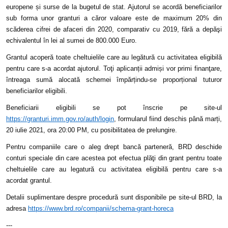
europene și surse de la bugetul de stat. Ajutorul se acordă beneficiarilor
sub forma unor granturi a căror valoare este de maximum 20% din
scăderea cifrei de afaceri din 2020, comparativ cu 2019, fără a depăşi
echivalentul în lei al sumei de 800.000 Euro.
Grantul acoperă toate cheltuielile care au legătură cu activitatea eligibilă
pentru care s-a acordat ajutorul. Toţi aplicanții admiși vor primi finanţare,
întreaga sumă alocată schemei împărțindu-se proporțional tuturor
beneficiarilor eligibili.
Beneficiarii eligibili se pot înscrie pe site-ul
https://granturi.imm.gov.ro/auth/login
, formularul fiind deschis până marți,
20 iulie 2021, ora 20:00 PM, cu posibilitatea de prelungire.
Pentru companiile care o aleg drept bancă parteneră, BRD deschide
conturi speciale din care acestea pot efectua plăţi din grant pentru toate
cheltuielile care au legatură cu activitatea eligibilă pentru care s-a
acordat grantul.
Detalii suplimentare despre procedură sunt disponibile pe site-ul BRD, la
adresa
https://www.brd.ro/companii/schema-grant-horeca
---