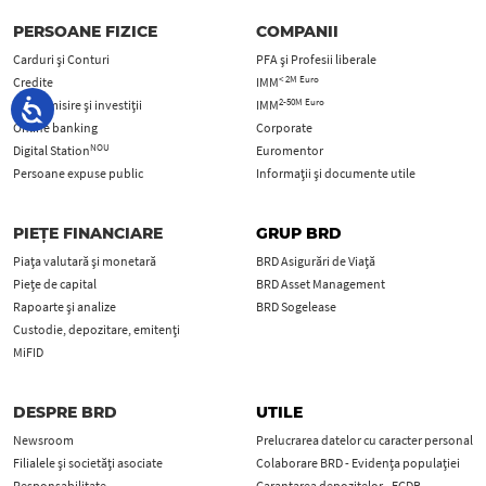
PERSOANE FIZICE
COMPANII
Carduri şi Conturi
PFA şi Profesii liberale
< 2M Euro
Credite
IMM
2-50M Euro
Economisire și investiții
IMM
Online banking
Corporate
NOU
Digital Station
Euromentor
Persoane expuse public
Informații și documente utile
PIEȚE FINANCIARE
GRUP BRD
Piața valutară și monetară
BRD Asigurări de Viață
Piețe de capital
BRD Asset Management
Rapoarte și analize
BRD Sogelease
Custodie, depozitare, emitenți
MiFID
DESPRE BRD
UTILE
Newsroom
Prelucrarea datelor cu caracter personal
Filialele și societăți asociate
Colaborare BRD - Evidența populației
Responsabilitate
Garantarea depozitelor - FGDB