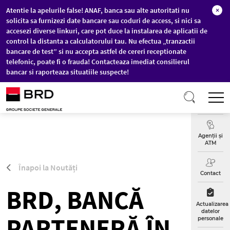
Atentie la apelurile false! ANAF, banca sau alte autoritati nu
×
solicita sa furnizezi date bancare sau coduri de access, si nici sa
accesezi diverse linkuri, care pot duce la instalarea de aplicatii de
control la distanta a calculatorului tau. Nu efectua „tranzactii
bancare de test” si nu accepta astfel de cereri receptionate
telefonic, poate fi o frauda! Contacteaza imediat consilierul
bancar si raporteaza situatiile suspecte!
Sari la conținutul principal
T
Curs
Valutar
Agenții și
ATM
Înapoi la Noutăți
Contact
BRD, BANCĂ
Actualizarea
datelor
PARTENERĂ ÎN
personale