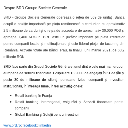
Despre BRD Groupe Societe Generale
BRD - Groupe Société Générale operează o reţea de 569 de unități. Banca
ocupă o poziţie importantă pe piaţa românească a cardurilor, cu aproximativ
2,5 milioane de carduri şi o reţea de acceptare de aproximativ 30,000 POS și
aproape 1,400 ATM-uri. BRD este un jucător important pe piața creditelor
pentru companii locale și multinaționale și este liderul pieței de factoring din
România.
Activele totale ale băncii erau, la finalul lunii martie 2021, de 63,2
miliarde RON.
BRD face parte din Grupul Société Générale, unul dintre cele mai mari grupuri
europene de servicii financiare. Grupul are 133.000 de angajaţi în 61 de ţări şi
peste 30 de milioane de clienţi, persoane fizice, companii și investitori
instituționali, în întreaga lume, în trei activităţi-cheie:
Retail banking în Franţa
Retail banking internaţional, Asigurări şi Servicii financiare pentru
companii
Global Banking şi Soluţii pentru Investitori
www.brd.ro
;
facebook
;
linkedin