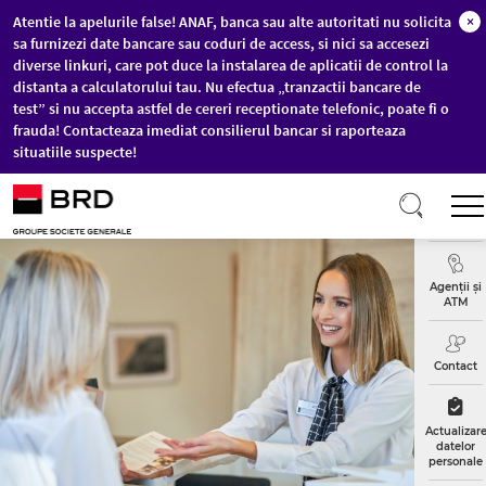
Atentie la apelurile false! ANAF, banca sau alte autoritati nu solicita
×
sa furnizezi date bancare sau coduri de access, si nici sa accesezi
diverse linkuri, care pot duce la instalarea de aplicatii de control la
distanta a calculatorului tau. Nu efectua „tranzactii bancare de
test” si nu accepta astfel de cereri receptionate telefonic, poate fi o
frauda! Contacteaza imediat consilierul bancar si raporteaza
situatiile suspecte!
Sari la conținutul principal
Curs
Valutar
Agenții și
ATM
Contact
Actualizar
datelor
personale