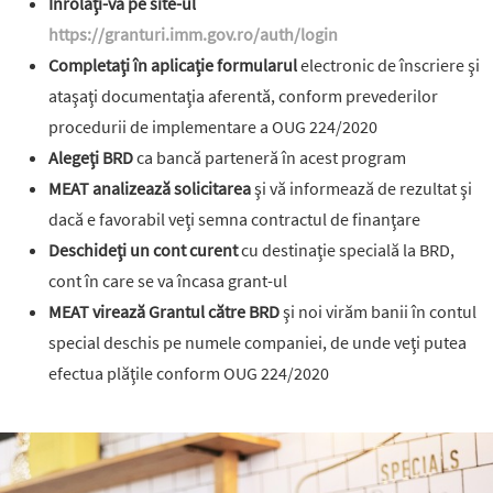
Înrolaţi-vă pe site-ul
https://granturi.imm.gov.ro/auth/login
Completaţi în aplicaţie formularul
electronic de înscriere şi
ataşaţi documentaţia aferentă, conform prevederilor
procedurii de implementare a OUG 224/2020
Alegeţi BRD
ca bancă parteneră în acest program
MEAT analizează solicitarea
şi vă informează de rezultat şi
dacă e favorabil veţi semna contractul de finanţare
Deschideţi un cont curent
cu destinaţie specială la BRD,
cont în care se va încasa grant-ul
MEAT virează Grantul către BRD
şi noi virăm banii în contul
special deschis pe numele companiei, de unde veţi putea
efectua plăţile conform OUG 224/2020