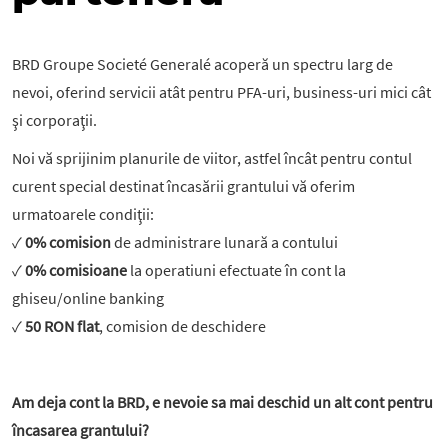
BRD Groupe Societé Generalé acoperă un spectru larg de
nevoi, oferind servicii atât pentru PFA-uri, business-uri mici cât
şi corporaţii.
Noi vă sprijinim planurile de viitor, astfel încât pentru contul
curent special destinat încasării grantului vă oferim
urmatoarele condiţii:
✓
0% comision
de administrare lunară a contului
✓
0% comisioane
la operatiuni efectuate în cont la
ghiseu/online banking
✓
50 RON flat
, comision de deschidere
Am deja cont la BRD, e nevoie sa mai deschid un alt cont pentru
încasarea grantului?