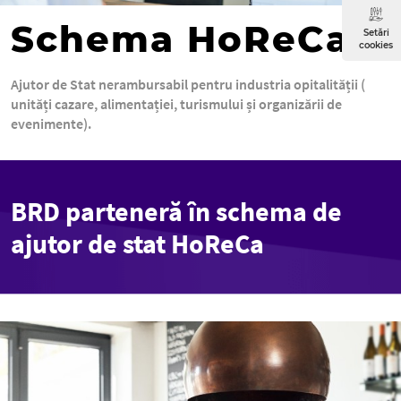
Schema HoReCa
Setări
cookies
Ajutor de Stat nerambursabil pentru industria opitalității (
unități cazare, alimentației, turismului și organizării de
evenimente).
BRD parteneră în schema de
ajutor de stat HoReCa