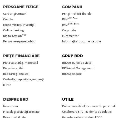
PERSOANE FIZICE
COMPANII
Carduri şi Conturi
PFA şi Profesii liberale
< 2M Euro
Credite
IMM
2-50M Euro
Economisire și investiții
IMM
Online banking
Corporate
NOU
Digital Station
Euromentor
Persoane expuse public
Informații și documente utile
PIEȚE FINANCIARE
GRUP BRD
Piața valutară și monetară
BRD Asigurări de Viață
Piețe de capital
BRD Asset Management
Rapoarte și analize
BRD Sogelease
Custodie, depozitare, emitenți
MiFID
DESPRE BRD
UTILE
Newsroom
Prelucrarea datelor cu caracter personal
Filialele și societăți asociate
Colaborare BRD - Evidența populației
Responsabilitate
Garantarea depozitelor - FGDB