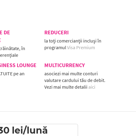
E DE
REDUCERI
E
la toţi comercianţii incluşi în
programul
Visa Premium
trăinătate, în
ferențiale
SINESS LOUNGE
MULTICURRENCY
ATUITE pe an
asociezi mai multe conturi
valutare cardului tău de debit.
Vezi mai multe detalii
aici
30 lei/lună