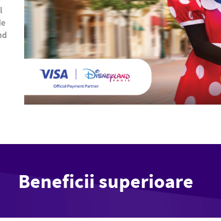
l
de
nd
Beneficii superioare