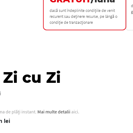
d
dacă sunt îndeplinite condițiile de venit
g
recurent sau deținere resurse, pe lângă o
condiție de tranzacționare
 Zi cu Zi
i
ma de plăţi instant.
Mai multe detalii
aici.
 lei