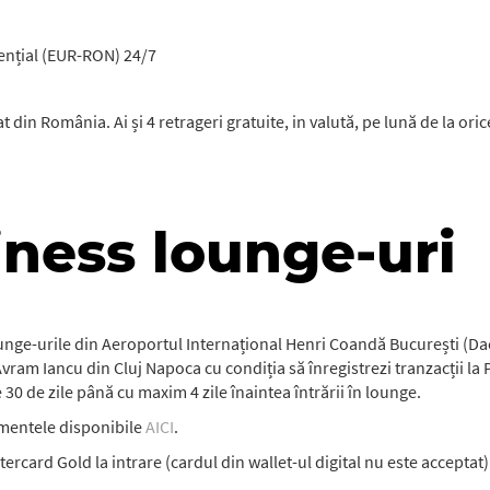
rențial (EUR-RON) 24/7
at din România. Ai și 4 retrageri gratuite, in valută, pe lună de la or
iness lounge-uri
nge-urile din Aeroportul Internațional Henri Coandă București (Dacia
vram Iancu din Cluj Napoca cu condiția să înregistrezi tranzacții la
30 de zile până cu maxim 4 zile înaintea întrării în lounge.
amentele disponibile
AICI
.
ercard Gold la intrare (cardul din wallet-ul digital nu este acceptat)