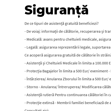
Siguranță
De ce tipuri de asistență gratuită beneficiezi?
- De voiaj: informații de călătorie, recuperarea și tr
- Medicală: avans pentru cheltuieli medicale, asigur
- Legală: asigurarea reprezentării legale, suportarea c
Ce acoperă asigurarea gratuită de călătorie în străin
- Asistență și Cheltuieli Medicale în limita a 100.000 
- Protecția Bagajelor în limita a 500 Eur/ eveniment -
- Întârzierea/ Anularea Zborului în limita a 500 Eur/
- Storno - Anularea/ Întreruperea/ Modificarea călăto
- Asistență rutieră Pentru continuarea călătoriei în
- Protecție extinsă - Membrii familiei beneficiază de 
Consultați aici: