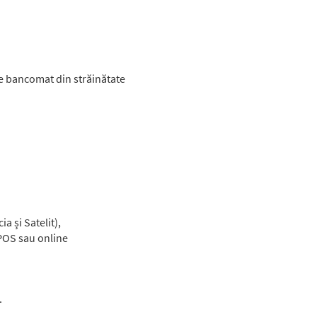
ice bancomat din străinătate
 și Satelit),
 POS sau online
.