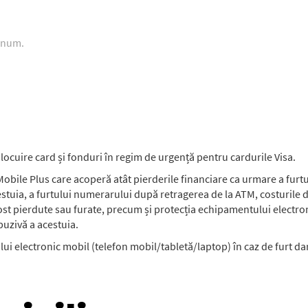
tinum.
înlocuire card și fonduri în regim de urgență pentru cardurile Visa.
bile Plus care acoperă atât pierderile financiare ca urmare a furtul
acestuia, a furtului numerarului după retragerea de la ATM, costurile d
fost pierdute sau furate, precum și protecția echipamentului electro
buzivă a acestuia.
 electronic mobil (telefon mobil/tabletă/laptop) în caz de furt dar 