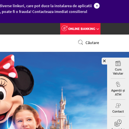
diverse linkuri, care pot duce la instalarea de aplicatii
×
c, poate fi o frauda! Contacteaza imediat consilierul
ONLINE BANKING
Căutare
Curs
Valutar
Agenții și
ATM
Contact