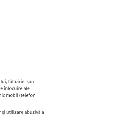
ui, tâlhăriei sau
e înlocuire ale
nic mobil (telefon
și utilizare abuzivă a