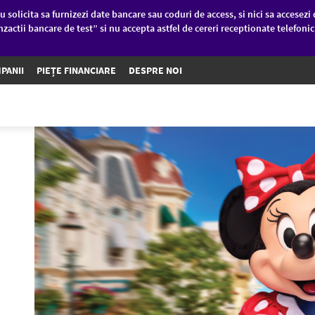
u solicita sa furnizezi date bancare sau coduri de access, si nici sa accesezi 
nzactii bancare de test” si nu accepta astfel de cereri receptionate telefoni
PANII
PIEȚE FINANCIARE
DESPRE NOI