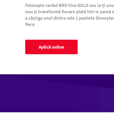
Folosește cardul BRD Visa GOLD sau ia-ți unu
nou și transformă fiecare plată într-o șansă 
a câștiga unul dintre cele 2 pachete Disneyla
Paris
Aplică online