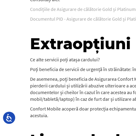
Condițiile de Asigurare de călătorie Gold și Platinum
Documentul PID - Asigurare de călătorie Gold și Pla
Extraopțiuni
Ce alte servicii poți atașa cardului?
Poți beneficia de servicii de urgență în străinătate: 
De asemenea, poţi beneficia de Asigurarea Confort Mo
pierderii cardului și utilizării abuzive ulterioare a 
documentelor și cheilor în cazul în care acestea au 
mobil/tabletă/laptop) în caz de furt dar și utilizare a
Confort Mobile acoperă doar protecția echipamentului
acestuia.