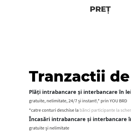
PREȚ
Tranzactii de
Plăți intrabancare și interbancare în le
gratuite, nelimitate, 24/7 și instant\* prin YOU BRD
*catre conturi deschise la
bănci participante la sche
Încasări intrabancare și interbancare în
gratuite și nelimitate