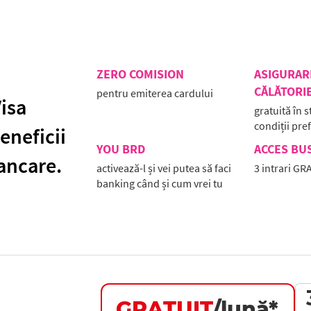
ZERO COMISION
ASIGURAR
CĂLĂTORI
pentru emiterea cardului
isa
gratuită în s
condiții pre
eneficii
YOU BRD
ACCES BU
bancare.
activează-l și vei putea să faci
3 intrari GR
banking când și cum vrei tu
GRATUIT
/lună*