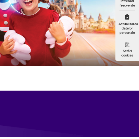
Întrebări
frecvente
Actualizarea
datelor
personale
Setări
cookies