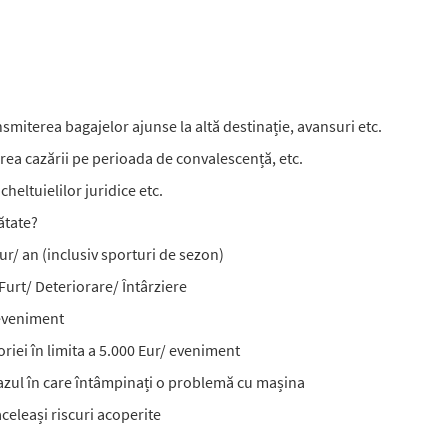
ansmiterea bagajelor ajunse la altă destinație, avansuri etc.
area cazării pe perioada de convalescență, etc.
heltuielilor juridice etc.
ătate?
Eur/ an (inclusiv sporturi de sezon)
 Furt/ Deteriorare/ Întârziere
 eveniment
riei în limita a 5.000 Eur/ eveniment
 cazul în care întâmpinați o problemă cu mașina
aceleași riscuri acoperite