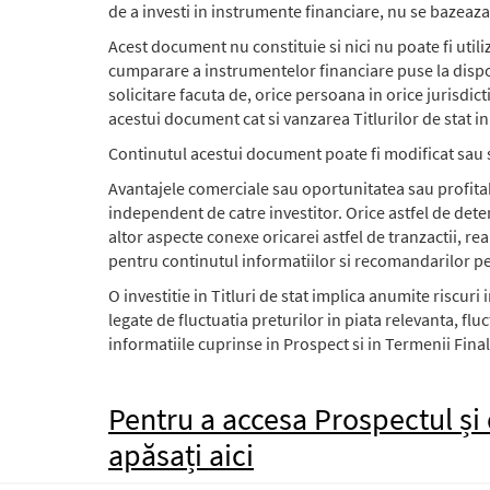
de a investi in instrumente financiare, nu se bazeaz
Acest document nu constituie si nici nu poate fi utiliz
cumparare a instrumentelor financiare puse la dispozi
solicitare facuta de, orice persoana in orice jurisdict
acestui document cat si vanzarea Titlurilor de stat in 
Continutul acestui document poate fi modificat sau s
Avantajele comerciale sau oportunitatea sau profitab
independent de catre investitor. Orice astfel de deter
altor aspecte conexe oricarei astfel de tranzactii, re
pentru continutul informatiilor si recomandarilor pe 
O investitie in Titluri de stat implica anumite riscuri 
legate de fluctuatia preturilor in piata relevanta, fl
informatiile cuprinse in Prospect si in Termenii Finali
Pentru a accesa Prospectul și
apăsați aici