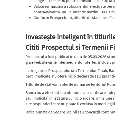
sânge si 1.000 EUR pentru emisiunile în EUR la 3 a
Valoarea maximă a subscrierilor efectuate per i
contravaloarea unui număr de maxim 1.000 titlu
Conform Prospectului, titlurile de stat emise în
Investește inteligent în titluri
Cititi Prospectul si Termenii F
Prospectul a fost publicat in data de 05.03.2026 si p
și pe website-urile intermediarilor ofertei, inclusiv
In pregatirea Prospectului si a Termenilor Finali, Ban
parti implicate, nu ofera nicio declaratie sau garantie
Titlurile de stat vor fi oferite numai pe teritoriul Ro
Banca nu a efectuat sau obtinut nicio verificare ind
sau implicita) in legatura cu nicio eroare, omisiune 
alte raspunderi care nu poate fi exclusa in mod legit
Orice puncte de vedere, opinii sau concluzii continut