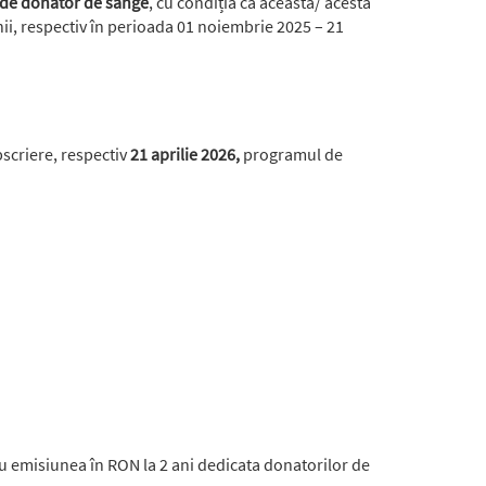
a de donator de sânge
, cu condiția ca aceasta/ acesta
nii, respectiv în perioada 01 noiembrie 2025 – 21
ubscriere, respectiv
21 aprilie 2026,
programul de
ru emisiunea în RON la 2 ani dedicata donatorilor de