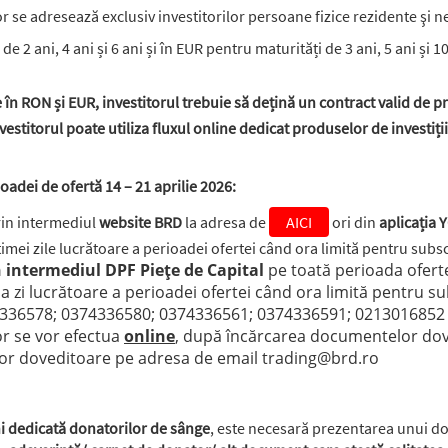
lor se adresează exclusiv investitorilor persoane fizice rezidente şi 
de 2 ani, 4 ani și 6 ani și în EUR pentru maturități de 3 ani, 5 ani și 
 în RON și EUR, investitorul trebuie să dețină un contract valid de pr
vestitorul poate utiliza fluxul online dedicat produselor de investiț
ioadei de ofertă 14 – 21 aprilie 2026:
in intermediul
website BRD
la adresa de
AICI
ori din
aplicația
imei zile lucrătoare a perioadei ofertei când ora limită pentru subs
in intermediul DPF Piețe de Capital
 pe toată perioada ofert
ima zi lucrătoare a perioadei ofertei când ora limită pentru su
4336578; 0374336580; 0374336561; 0374336591; 0213016852
r se vor efectua 
online
, după încărcarea documentelor dov
or doveditoare pe adresa de email trading@brd.ro
ni dedicată donatorilor de sânge
, este necesară prezentarea unui d