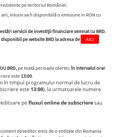
nerezidente pe teritoriul României.
10 ani, inlusiv va fi disponibilă o emisiune in RON cu
estări servicii de investiții financiare semnat cu BRD.
ii disponibil pe website BRD la adresa de
AICI
 YOU BRD,
pe toată perioada ofertei,
în intervalul orar
criere este
13:00
.
ei în timpul programului normal de lucru de 
bscriere este 
13:00
), la urmatoarele numere 
editoare pe 
fluxul online de subscriere
 sau 
ocument doveditor emis de o entitate din Romania