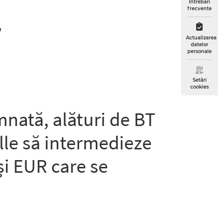
Întrebări
frecvente
r
Actualizarea
datelor
personale
Setări
cookies
nată, alături de BT
lle să intermedieze
și EUR care se