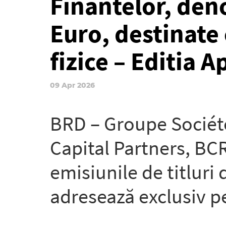
Finantelor, deno
Euro, destinate
fizice – Editia A
09 Apr 2026
BRD – Groupe Société
Capital Partners, BCR
emisiunile de titluri
adresează exclusiv pe