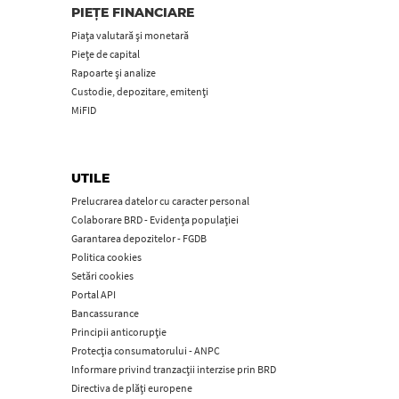
PIEȚE FINANCIARE
Piața valutară și monetară
Piețe de capital
Rapoarte și analize
Custodie, depozitare, emitenți
MiFID
UTILE
Prelucrarea datelor cu caracter personal
Colaborare BRD - Evidența populației
Garantarea depozitelor - FGDB
Politica cookies
Setări cookies
Portal API
Bancassurance
Principii anticorupţie
Protecţia consumatorului - ANPC
Informare privind tranzacții interzise prin BRD
Directiva de plăți europene