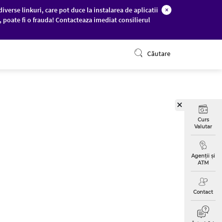
diverse linkuri, care pot duce la instalarea de aplicatii
×
c, poate fi o frauda! Contacteaza imediat consilierul
ONLINE BANKING
Căutare
Curs
Valutar
Agenții și
ATM
Contact