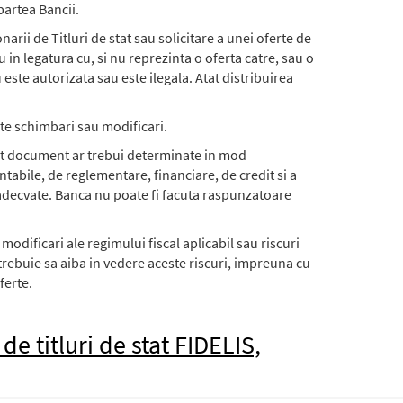
partea Bancii.
narii de Titluri de stat sau solicitare a unei oferte de
in legatura cu, si nu reprezinta o oferta catre, sau o
 este autorizata sau este ilegala. Atat distribuirea
ste schimbari sau modificari.
cest document ar trebui determinate in mod
ntabile, de reglementare, financiare, de credit si a
ra adecvate. Banca nu poate fi facuta raspunzatoare
v modificari ale regimului fiscal aplicabil sau riscuri
i trebuie sa aiba in vedere aceste riscuri, impreuna cu
ferte.
 titluri de stat FIDELIS,