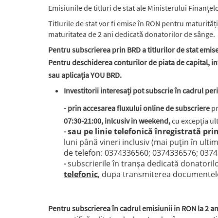
Emisiunile de titluri de stat ale Ministerului Finanțe
Titlurile de stat vor fi emise în RON pentru maturități 
maturitatea de 2 ani dedicată donatorilor de sânge.
Pentru subscrierea prin BRD a titlurilor de stat emise
Pentru deschiderea conturilor de piata de capital, in
sau aplicația YOU BRD.
Investitorii interesați pot subscrie în cadrul per
- prin accesarea fluxului online de subscriere
pr
07:30-21:00, inlcusiv in weekend,
cu excepția ult
sau pe linie telefonică înregistrată pr
-
luni până vineri inclusiv (mai puțin în ult
de telefon: 0374336560; 0374336576; 037
subscrierile în tranșa dedicată donatorilo
-
telefonic
, dupa transmiterea documentel
Pentru subscrierea în cadrul emisiunii in RON la 2 a