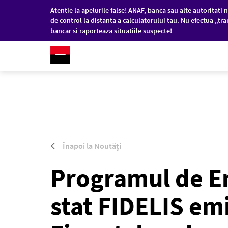
Atentie la apelurile false! ANAF, banca sau alte autoritati n
de control la distanta a calculatorului tau. Nu efectua „tra
bancar si raporteaza situatiile suspecte!
RO
/
EN
PERSOANE FIZICE
COM
Sari la conținutul principal
Înapoi la Noutăți
Programul de Em
stat FIDELIS em