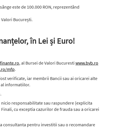
de sânge este de 100.000 RON, reprezentând
 Valori București.
nanțelor, în Lei și Euro!
inante.ro
, al Bursei de Valori Bucuresti
www.bvb.ro
.ro/mfp
.
st verificate, iar membrii Bancii sau ai oricarei alte
al informatiilor.
.
 nicio responsabilitate sau raspundere (explicita
Finali, cu exceptia cazurilor de frauda sau a oricarei
nta consultanta pentru investitii sau o recomandare