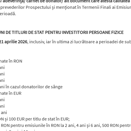
iv
adeverință/ carnet de donator/ alt document care atestă calitate
m prevederilor Prospectului și menționat în Termenii Finali ai Emisiu
perioadă.
NI DE TITLURI DE STAT PENTRU INVESTITORII PERSOANE FIZICE
21 aprilie 2026
, inclusiv, iar în ultima zi lucrătoare a perioadei de s
inate în RON
ani
ani
ani
ani în cazul donatorilor de sânge
inate în EUR
ani
ani
 ani
N și 100 EUR per titlu de stat în EUR;
 RON pentru emisiunile în RON la 2 ani, 4 ani și 6 ani, 500 RON pent