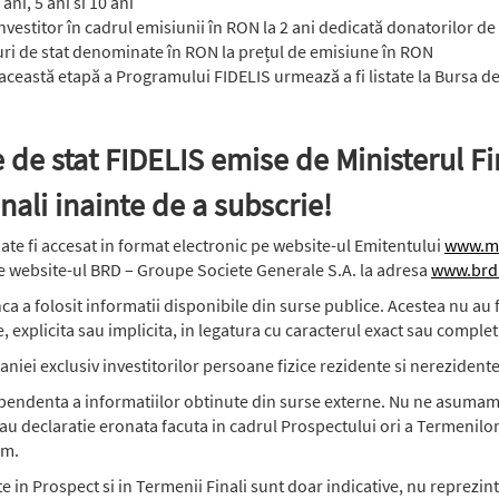
ni, 5 ani si 10 ani
nvestitor în cadrul emisiunii în RON la 2 ani dedicată donatorilor 
ri de stat denominate în RON la prețul de emisiune în RON
 această etapă a Programului FIDELIS urmează a fi listate la Bursa de
le de stat FIDELIS emise de Ministerul Fi
inali inainte de a subscrie!
oate fi accesat in format electronic pe website-ul Emitentului
www.mf
 pe website-ul BRD – Groupe Societe Generale S.A. la adresa
www.brd
ca a folosit informatii disponibile din surse publice. Acestea nu au fo
, explicita sau implicita, in legatura cu caracterul exact sau complet 
maniei exclusiv investitorilor persoane fizice rezidente si nerezidente
ependenta a informatiilor obtinute din surse externe. Nu ne asumam
sau declaratie eronata facuta in cadrul Prospectului ori a Termenilor 
im.
e in Prospect si in Termenii Finali sunt doar indicative, nu reprezi