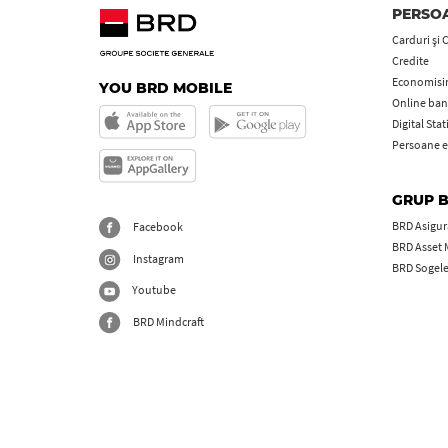
PERSOA
Carduri şi 
Credite
Economisire
YOU BRD MOBILE
Online ban
Digital Sta
Persoane e
GRUP 
BRD Asigură
Facebook
BRD Asset
Instagram
BRD Sogel
Youtube
BRD Mindcraft