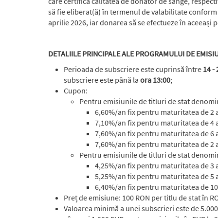
care certifică calitatea de donator de sânge, respect
să fie eliberat(ă) în termenul de valabilitate confor
aprilie 2026, iar donarea să se efectueze în aceeași 
DETALIILE PRINCIPALE ALE PROGRAMULUI DE EMISIU
Perioada de subscriere este cuprinsă între
14 - 
subscriere este până la
ora 13:00
;
Cupon:
Pentru emisiunile de titluri de stat denom
6,60%/an fix pentru maturitatea de 2 
7,10%/an fix pentru maturitatea de 4 
7,60%/an fix pentru maturitatea de 6 
7,60%/an fix pentru maturitatea de 2 
Pentru emisiunile de titluri de stat denom
4,25%/an fix pentru maturitatea de 3 
5,25%/an fix pentru maturitatea de 5 
6,40%/an fix pentru maturitatea de 10
Preț de emisiune: 100 RON per titlu de stat în RO
Valoarea minimă a unei subscrieri este de 5.000