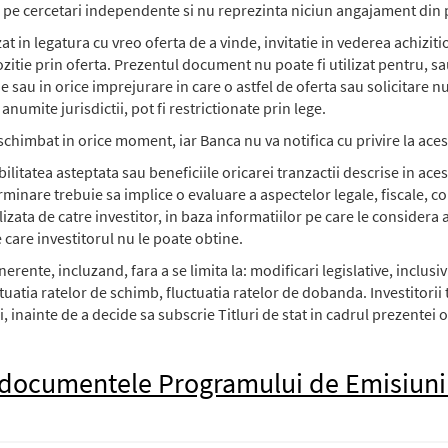
a pe cercetari independente si nu reprezinta niciun angajament din 
at in legatura cu vreo oferta de a vinde, invitatie in vederea achizitio
tie prin oferta. Prezentul document nu poate fi utilizat pentru, sau 
ie sau in orice imprejurare in care o astfel de oferta sau solicitare nu
anumite jurisdictii, pot fi restrictionate prin lege.
chimbat in orice moment, iar Banca nu va notifica cu privire la ace
ilitatea asteptata sau beneficiile oricarei tranzactii descrise in a
minare trebuie sa implice o evaluare a aspectelor legale, fiscale, co
alizata de catre investitor, in baza informatiilor pe care le conside
care investitorul nu le poate obtine.
inerente, incluzand, fara a se limita la: modificari legislative, inclusi
uctuatia ratelor de schimb, fluctuatia ratelor de dobanda. Investitori
, inainte de a decide sa subscrie Titluri de stat in cadrul prezentei o
 documentele Programului de Emisiuni de