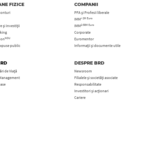
NE FIZICE
COMPANII
Conturi
PFA şi Profesii liberale
< 2M Euro
IMM
2-50M Euro
 și investiții
IMM
king
Corporate
NOU
tion
Euromentor
xpuse public
Informații și documente utile
BRD
DESPRE BRD
ri de Viață
Newsroom
 Management
Filialele și societăți asociate
ease
Responsabilitate
Investitori și acționari
Cariere