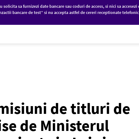
u solicita sa furnizezi date bancare sau coduri de access, si nici sa accesezi 
nzactii bancare de test” si nu accepta astfel de cereri receptionate telefoni
PANII
PIEȚE FINANCIARE
DESPRE NOI
isiuni de titluri de
ise de Ministerul