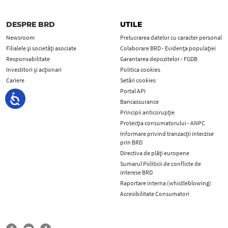
DESPRE BRD
UTILE
Newsroom
Prelucrarea datelor cu caracter personal
Filialele și societăți asociate
Colaborare BRD - Evidența populației
Responsabilitate
Garantarea depozitelor - FGDB
Investitori și acționari
Politica cookies
Cariere
Setări cookies
Portal API
Bancassurance
Principii anticorupţie
Protecţia consumatorului - ANPC
Informare privind tranzacții interzise
prin BRD
Directiva de plăți europene
Sumarul Politicii de conflicte de
interese BRD
Raportare interna (whistleblowing)
Accesibilitate Consumatori