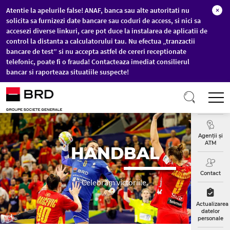
Atentie la apelurile false! ANAF, banca sau alte autoritati nu
×
solicita sa furnizezi date bancare sau coduri de access, si nici sa
accesezi diverse linkuri, care pot duce la instalarea de aplicatii de
control la distanta a calculatorului tau. Nu efectua „tranzactii
bancare de test” si nu accepta astfel de cereri receptionate
telefonic, poate fi o frauda! Contacteaza imediat consilierul
bancar si raporteaza situatiile suspecte!
Sari la conținutul principal
T
Curs
Valutar
Agenții și
ATM
HAND
BAL
Contact
Celebrăm victoriile.
Actualizarea
datelor
personale