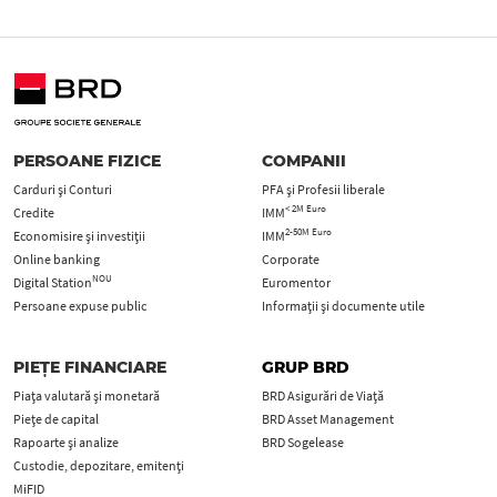
PERSOANE FIZICE
COMPANII
Carduri şi Conturi
PFA şi Profesii liberale
< 2M Euro
Credite
IMM
2-50M Euro
Economisire și investiții
IMM
Online banking
Corporate
NOU
Digital Station
Euromentor
Persoane expuse public
Informații și documente utile
PIEȚE FINANCIARE
GRUP BRD
Piața valutară și monetară
BRD Asigurări de Viață
Piețe de capital
BRD Asset Management
Rapoarte și analize
BRD Sogelease
Custodie, depozitare, emitenți
MiFID