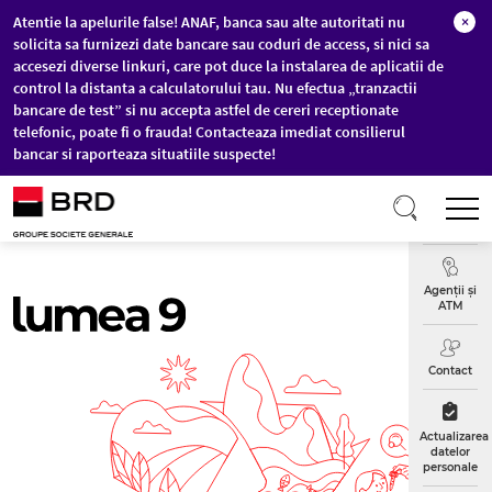
Atentie la apelurile false! ANAF, banca sau alte autoritati nu
×
solicita sa furnizezi date bancare sau coduri de access, si nici sa
accesezi diverse linkuri, care pot duce la instalarea de aplicatii de
control la distanta a calculatorului tau. Nu efectua „tranzactii
bancare de test” si nu accepta astfel de cereri receptionate
telefonic, poate fi o frauda! Contacteaza imediat consilierul
bancar si raporteaza situatiile suspecte!
Sari la conținutul principal
T
Curs
Valutar
Agenții și
ATM
Contact
Actualizarea
datelor
personale