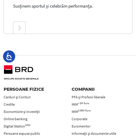
Susținem sportul și celebrăm performanţa.
PERSOANE FIZICE
COMPANII
Carduri şi Conturi
PFA şi Profesii liberale
< 2M Euro
Credite
IMM
2-50M Euro
Economisire și investiții
IMM
Online banking
Corporate
NOU
Digital Station
Euromentor
Persoane expuse public
Informații și documente utile