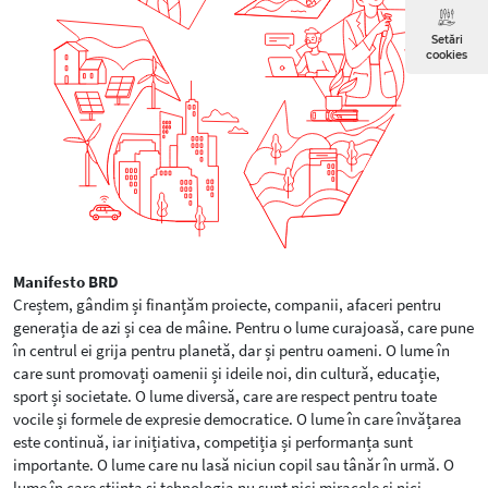
Setări
cookies
Manifesto BRD
Creștem, gândim și finanțăm proiecte, companii, afaceri pentru
generația de azi și cea de mâine. Pentru o lume curajoasă, care pune
în centrul ei grija pentru planetă, dar și pentru oameni. O lume în
care sunt promovați oamenii și ideile noi, din cultură, educație,
sport și societate. O lume diversă, care are respect pentru toate
vocile și formele de expresie democratice. O lume în care învățarea
este continuă, iar inițiativa, competiția și performanța sunt
importante. O lume care nu lasă niciun copil sau tânăr în urmă. O
lume în care știința și tehnologia nu sunt nici miracole și nici