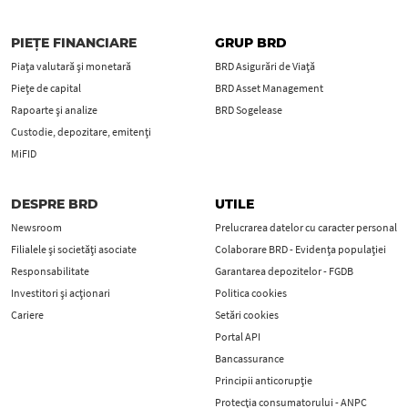
PIEȚE FINANCIARE
GRUP BRD
Piața valutară și monetară
BRD Asigurări de Viață
Piețe de capital
BRD Asset Management
Rapoarte și analize
BRD Sogelease
Custodie, depozitare, emitenți
MiFID
DESPRE BRD
UTILE
Newsroom
Prelucrarea datelor cu caracter personal
Filialele și societăți asociate
Colaborare BRD - Evidența populației
Responsabilitate
Garantarea depozitelor - FGDB
Investitori și acționari
Politica cookies
Cariere
Setări cookies
Portal API
Bancassurance
Principii anticorupţie
Protecţia consumatorului - ANPC