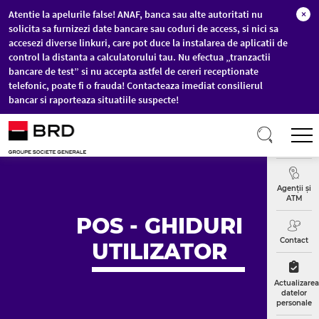
Atentie la apelurile false! ANAF, banca sau alte autoritati nu
×
solicita sa furnizezi date bancare sau coduri de access, si nici sa
accesezi diverse linkuri, care pot duce la instalarea de aplicatii de
control la distanta a calculatorului tau. Nu efectua „tranzactii
bancare de test” si nu accepta astfel de cereri receptionate
telefonic, poate fi o frauda! Contacteaza imediat consilierul
bancar si raporteaza situatiile suspecte!
Sari la conținutul principal
T
Curs
Valutar
Agenții și
ATM
POS - GHIDURI
Contact
UTILIZATOR
Actualizarea
datelor
personale