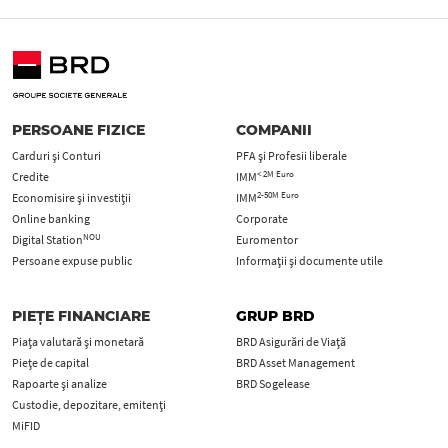
PERSOANE FIZICE
COMPANII
Carduri şi Conturi
PFA şi Profesii liberale
< 2M Euro
Credite
IMM
2-50M Euro
Economisire și investiții
IMM
Online banking
Corporate
NOU
Digital Station
Euromentor
Persoane expuse public
Informații și documente utile
PIEȚE FINANCIARE
GRUP BRD
Piața valutară și monetară
BRD Asigurări de Viață
Piețe de capital
BRD Asset Management
Rapoarte și analize
BRD Sogelease
Custodie, depozitare, emitenți
MiFID