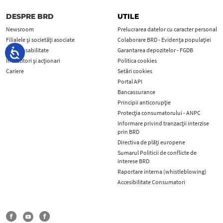
DESPRE BRD
UTILE
Newsroom
Prelucrarea datelor cu caracter personal
Filialele și societăți asociate
Colaborare BRD - Evidența populației
Responsabilitate
Garantarea depozitelor - FGDB
Investitori și acționari
Politica cookies
Cariere
Setări cookies
Portal API
Bancassurance
Principii anticorupţie
Protecţia consumatorului - ANPC
Informare privind tranzacții interzise
prin BRD
Directiva de plăți europene
Sumarul Politicii de conflicte de
interese BRD
Raportare interna (whistleblowing)
Accesibilitate Consumatori