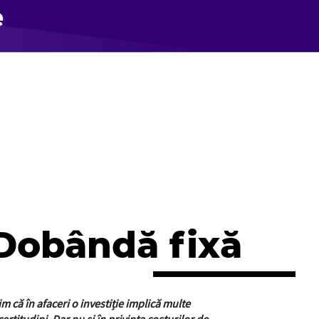
e
Dobândă fixă
im că în afaceri o investiție implică multe
certitudini. Dar nu și în privința costurilor de