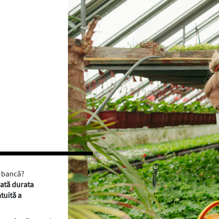
ta bancă?
oată durata
tuită a