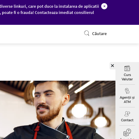
diverse linkuri, care pot duce la instalarea de aplicatii
×
c, poate fi o frauda! Contacteaza imediat consilierul
ONLINE BANKING
Căutare
Curs
Valutar
Agenții și
ATM
Contact