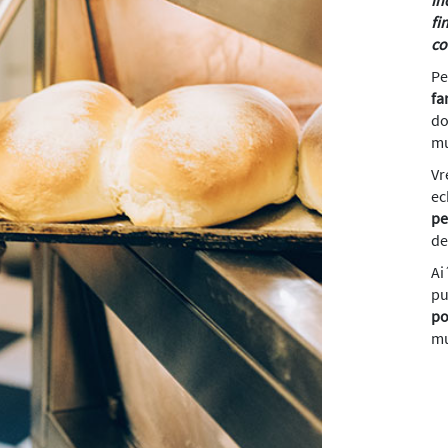
fi
co
Pe
fa
do
mu
Vr
ec
pe
de
Ai
pu
po
mu