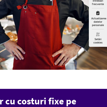
Întrebări
frecvente
Actualizarea
datelor
personale
Setări
cookies
r cu costuri fixe pe