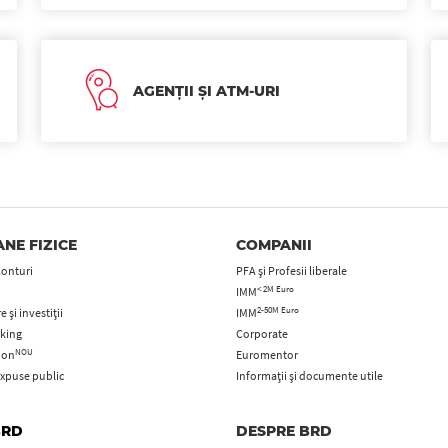
AGENȚII ȘI ATM-URI
NE FIZICE
COMPANII
Conturi
PFA şi Profesii liberale
< 2M Euro
IMM
2-50M Euro
 și investiții
IMM
king
Corporate
NOU
tion
Euromentor
xpuse public
Informații și documente utile
BRD
DESPRE BRD