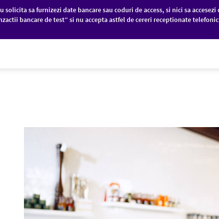
u solicita sa furnizezi date bancare sau coduri de access, si nici sa accesezi 
nzactii bancare de test” si nu accepta astfel de cereri receptionate telefoni
PANII
PIEȚE FINANCIARE
DESPRE NOI