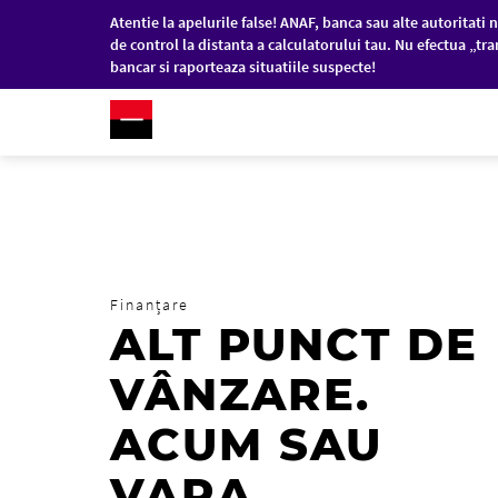
Atentie la apelurile false! ANAF, banca sau alte autoritati n
de control la distanta a calculatorului tau. Nu efectua „tra
bancar si raporteaza situatiile suspecte!
RO
/
EN
PERSOANE FIZICE
COM
Sari la conținutul principal
Finanțare
ALT PUNCT DE
VÂNZARE.
ACUM SAU
VARA