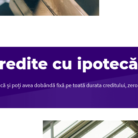
redite cu ipotecă
că și poți avea dobândă fixă pe toată durata creditului, zer