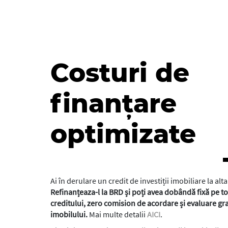
Costuri de
finanțare
optimizate
Ai în derulare un credit de investiții imobiliare la al
Refinanțeaza-l la BRD și poți avea dobândă fixă pe t
creditului, zero comision de acordare și evaluare gra
imobilului.
Mai multe detalii
AICI
.