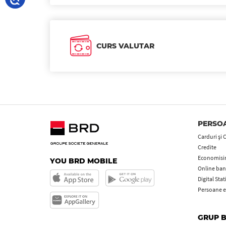
CURS VALUTAR
PERSOA
Carduri şi 
Credite
Economisire
YOU BRD MOBILE
Online ban
Digital Sta
Persoane e
GRUP 