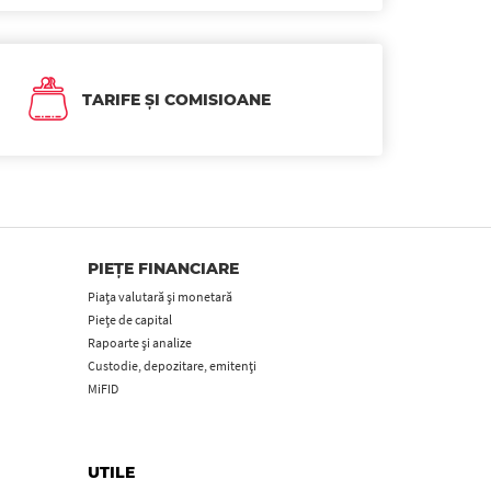
TARIFE ȘI COMISIOANE
PIEȚE FINANCIARE
Piața valutară și monetară
Piețe de capital
Rapoarte și analize
Custodie, depozitare, emitenți
MiFID
UTILE