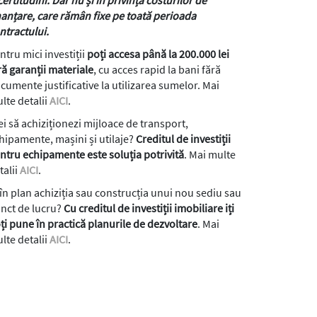
nanțare, care rămân fixe pe toată perioada
ntractului.
ntru mici investiții
poți accesa până la 200.000 lei
ră garanții materiale
, cu acces rapid la bani fără
cumente justificative la utilizarea sumelor. Mai
lte detalii
AICI
.
ei să achiziționezi mijloace de transport,
hipamente, mașini și utilaje?
Creditul de investiții
ntru echipamente este soluția potrivită
. Mai multe
talii
AICI
.
 în plan achiziția sau construcția unui nou sediu sau
nct de lucru?
Cu creditul de investiții imobiliare iți
ți pune în practică planurile de dezvoltare
. Mai
lte detalii
AICI
.