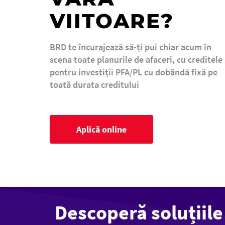
VIITOARE?
BRD te încurajează să-ți pui chiar acum în
scena toate planurile de afaceri, cu creditele
pentru investiții PFA/PL cu dobândă fixă pe
toată durata creditului
Aplică online
Descoperă soluțiile 