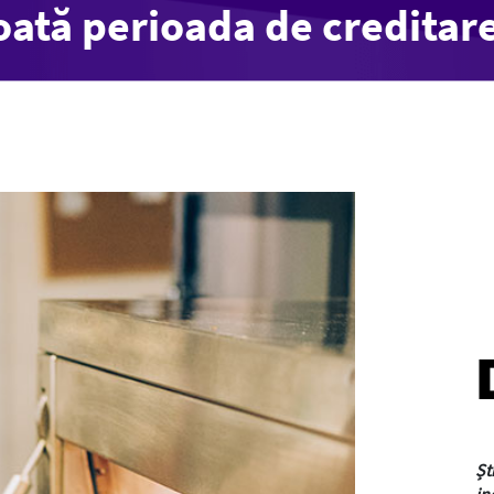
oată perioada de creditar
Șt
in