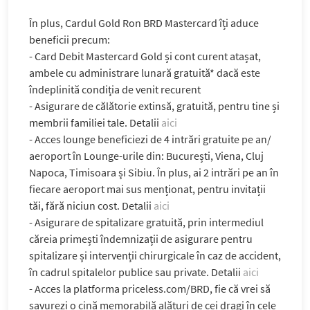
În plus, Cardul Gold Ron BRD Mastercard îți aduce
beneficii precum:
- Card Debit Mastercard Gold și cont curent atașat,
ambele cu administrare lunară gratuită* dacă este
îndeplinită condiția de venit recurent
- Asigurare de călătorie extinsă, gratuită, pentru tine și
membrii familiei tale. Detalii
aici
- Acces lounge beneficiezi de 4 intrări gratuite pe an/
aeroport în Lounge-urile din: București, Viena, Cluj
Napoca, Timisoara și Sibiu. În plus, ai 2 intrări pe an în
fiecare aeroport mai sus menționat, pentru invitații
tăi, fără niciun cost. Detalii
aici
- Asigurare de spitalizare gratuită, prin intermediul
căreia primești îndemnizații de asigurare pentru
spitalizare și intervenții chirurgicale în caz de accident,
în cadrul spitalelor publice sau private. Detalii
aici
- Acces la platforma priceless.com/BRD, fie că vrei să
savurezi o cină memorabilă alături de cei dragi în cele