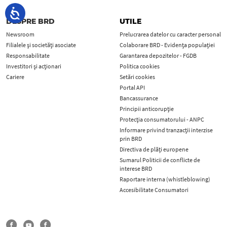
DESPRE BRD
UTILE
Newsroom
Prelucrarea datelor cu caracter personal
Filialele și societăți asociate
Colaborare BRD - Evidența populației
Responsabilitate
Garantarea depozitelor - FGDB
Investitori și acționari
Politica cookies
Cariere
Setări cookies
Portal API
Bancassurance
Principii anticorupţie
Protecţia consumatorului - ANPC
Informare privind tranzacții interzise
prin BRD
Directiva de plăți europene
Sumarul Politicii de conflicte de
interese BRD
Raportare interna (whistleblowing)
Accesibilitate Consumatori