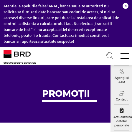
Atentie la apelurile false! ANAF, banca sau alte autoritati nu
×
solicita sa furnizezi date bancare sau coduri de access, si nici sa
accesezi diverse linkuri, care pot duce la instalarea de aplicatii de
control la distanta a calculatorului tau. Nu efectua „tranzactii
bancare de test” si nu accepta astfel de cereri receptionate
telefonic, poate fi o frauda! Contacteaza imediat consilierul
bancar si raporteaza situatiile suspecte!
Sari la conținutul principal
T
Curs
Valutar
Agenții și
ATM
PROMOȚII
Contact
Actualizarea
datelor
personale