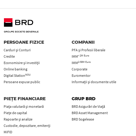
PERSOANE FIZICE
COMPANII
Carduri şi Conturi
PFA şi Profesii liberale
< 2M Euro
Credite
IMM
2-50M Euro
Economisire și investiții
IMM
Online banking
Corporate
NOU
Digital Station
Euromentor
Persoane expuse public
Informații și documente utile
PIEȚE FINANCIARE
GRUP BRD
Piața valutară și monetară
BRD Asigurări de Viață
Piețe de capital
BRD Asset Management
Rapoarte și analize
BRD Sogelease
Custodie, depozitare, emitenți
MiFID