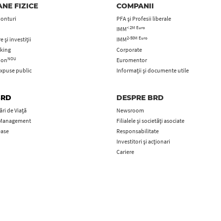
NE FIZICE
COMPANII
Conturi
PFA şi Profesii liberale
< 2M Euro
IMM
2-50M Euro
 și investiții
IMM
king
Corporate
NOU
tion
Euromentor
xpuse public
Informații și documente utile
BRD
DESPRE BRD
ri de Viață
Newsroom
 Management
Filialele și societăți asociate
ease
Responsabilitate
Investitori și acționari
Cariere