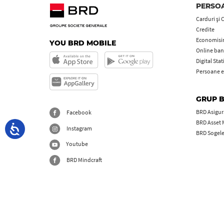
PERSOA
Carduri şi 
Credite
Economisire
YOU BRD MOBILE
Online ban
Digital Sta
Persoane e
GRUP 
BRD Asigură
Facebook
BRD Asset
Instagram
BRD Sogel
Youtube
BRD Mindcraft