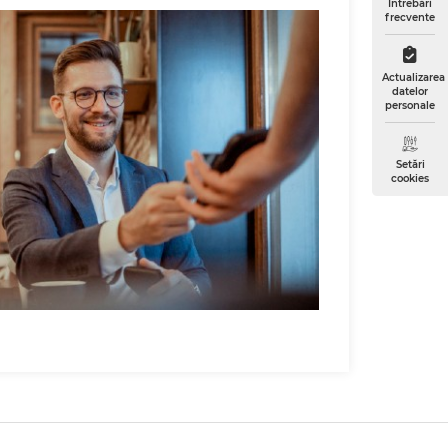
Întrebări
frecvente
Actualizarea
datelor
personale
Setări
cookies