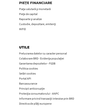
PIEȚE FINANCIARE
Piața valutară și monetară
Piețe de capital
Rapoarte și analize
Custodie, depozitare, emitenți
MiFID
UTILE
Prelucrarea datelor cu caracter personal
Colaborare BRD - Evidența populației
Garantarea depozitelor - FGDB
Politica cookies
Setări cookies
Portal API
Bancassurance
Principii anticorupţie
Protecţia consumatorului - ANPC
Informare privind tranzacții interzise prin BRD
Directiva de plăți europene