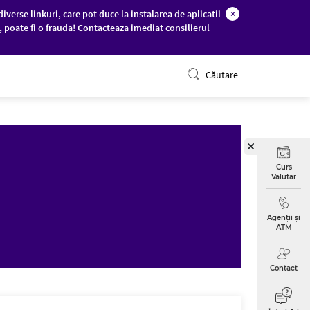
diverse linkuri, care pot duce la instalarea de aplicatii
×
c, poate fi o frauda! Contacteaza imediat consilierul
ONLINE BANKING
Căutare
Curs
Valutar
Agenții și
ATM
Contact