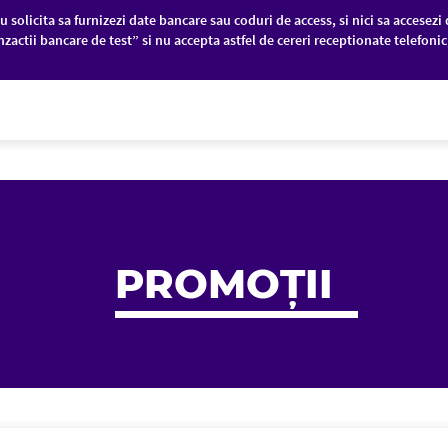
u solicita sa furnizezi date bancare sau coduri de access, si nici sa accesezi 
nzactii bancare de test” si nu accepta astfel de cereri receptionate telefoni
PANII
PIEȚE FINANCIARE
DESPRE NOI
PROMOȚII