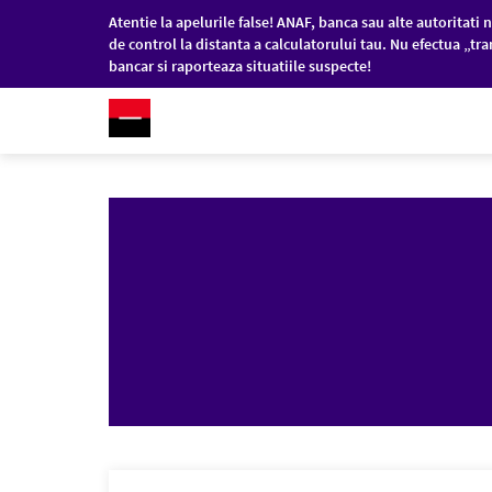
Atentie la apelurile false! ANAF, banca sau alte autoritati n
de control la distanta a calculatorului tau. Nu efectua „tra
bancar si raporteaza situatiile suspecte!
RO
/
EN
PERSOANE FIZICE
COM
Sari la conținutul principal