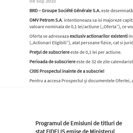
08 Sep 2022
BRD – Groupe Société Générale S.A.
este desemnată s
OMV Petrom S.A
. intentioneaza sa isi majoreze capi
valoare nominala de 0,1 lei/actiune („Oferta”), ce vor
Oferta se adreseaza
exclusiv actionarilor existenti
in
(„Actionari Eligibili”), atat persoane fizice, cat si juri
Prețul de subscriere
este de 0,1 lei per actiune.
Perioada de subscriere
este de 32 de zile calendarist
Cititi Prospectul inainte de a subscrie!
Pentru a accesa Prospectul și documentele Ofertei, 
Programul de Emisiuni de titluri de
stat FIDELIS emise de Ministerul