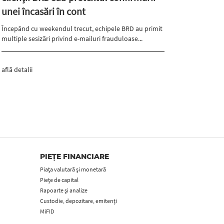
unei încasări în cont
Începând cu weekendul trecut, echipele BRD au primit
multiple sesizări privind e-mailuri frauduloase...
află detalii
PIEȚE FINANCIARE
Piața valutară și monetară
Piețe de capital
Rapoarte și analize
Custodie, depozitare, emitenți
MiFID