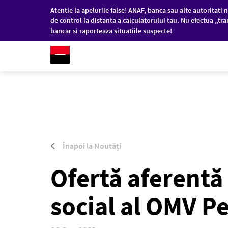
Atentie la apelurile false! ANAF, banca sau alte autoritati n
de control la distanta a calculatorului tau. Nu efectua „tra
bancar si raporteaza situatiile suspecte!
RO
/
EN
PERSOANE FIZICE
COM
Sari la conținutul principal
Înapoi la Noutăți
Ofertă aferentă 
social al OMV P