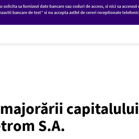
u solicita sa furnizezi date bancare sau coduri de access, si nici sa accesezi 
nzactii bancare de test” si nu accepta astfel de cereri receptionate telefoni
PANII
PIEȚE FINANCIARE
DESPRE NOI
majorării capitalului
etrom S.A.