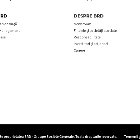
BRD
DESPRE BRD
ri de Viață
Newsroom
 Management
Filialele și societăți asociate
ease
Responsabilitate
Investitori și acționari
Cariere
ste proprietatea BRD - Groupe Société Générale. Toate drepturile rezervate.
Termenii ș