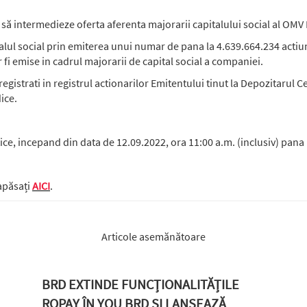
ă intermedieze oferta aferenta majorarii capitalului social al OMV
talul social prin emiterea unui numar de pana la 4.639.664.234 actiu
 fi emise in cadrul majorarii de capital social a companiei.
registrati in registrul actionarilor Emitentului tinut la Depozitarul C
dice.
ice, incepand din data de 12.09.2022, ora 11:00 a.m. (inclusiv) pana l
apăsați
AICI
.
Articole asemănătoare
BRD EXTINDE FUNCȚIONALITĂȚILE
ROPAY ÎN YOU BRD ȘI LANSEAZĂ