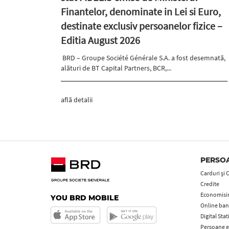
Finantelor, denominate in Lei si Euro,
destinate exclusiv persoanelor fizice –
Editia August 2026
BRD – Groupe Société Générale S.A. a fost desemnată,
alături de BT Capital Partners, BCR,...
află detalii
PERSOA
Carduri şi 
Credite
Economisire
YOU BRD MOBILE
Online ban
Digital Sta
Persoane e