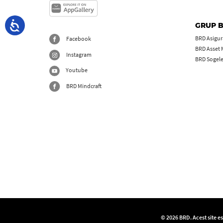
GRUP 
BRD Asigură
Facebook
BRD Asset
Instagram
BRD Sogel
Youtube
BRD Mindcraft
© 2026 BRD. Acest site e