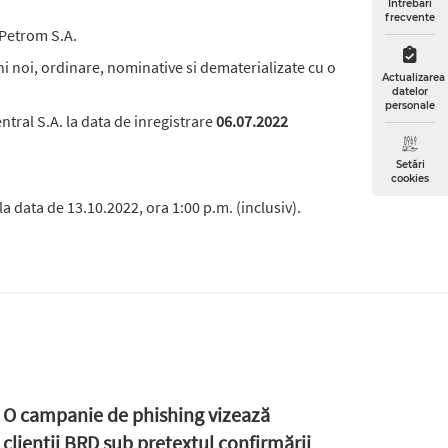
Întrebări
frecvente
 Petrom S.A.
ni noi, ordinare, nominative si dematerializate cu o
Actualizarea
datelor
personale
entral S.A. la data de inregistrare
06.07.2022
Setări
cookies
a data de 13.10.2022, ora 1:00 p.m. (inclusiv).
O campanie de phishing vizează
clienții BRD sub pretextul confirmării