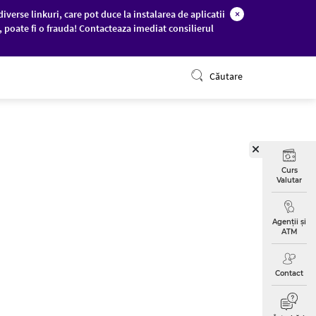
diverse linkuri, care pot duce la instalarea de aplicatii
×
c, poate fi o frauda! Contacteaza imediat consilierul
ONLINE BANKING
Căutare
Curs
Valutar
Agenții și
ATM
Contact