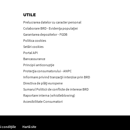
UTILE
Prelucrarea datelor cu caracter personal
Colaborare BRD - Evidența populației
Garantarea depozitelor - FGDB
Politica cookies
Setări cookies
Portal API
Bancassurance
Principii anticorupţie
Protecţia consumatorului - ANPC
Informare privind tranzacții interzise prin BRD
Directiva de plăți europene
Sumarul Politicii de conflicte de interese BRD
Raportare interna (whistleblowing)
Accesibilitate Consumatori
i condițiile
Hartă site