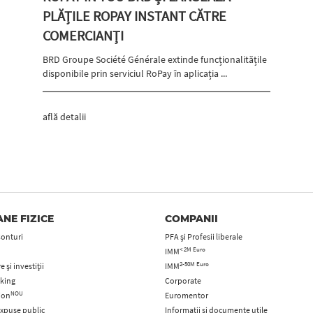
PLĂȚILE ROPAY INSTANT CĂTRE
COMERCIANȚI
BRD Groupe Société Générale extinde funcționalitățile
disponibile prin serviciul RoPay în aplicația ...
află detalii
NE FIZICE
COMPANII
Conturi
PFA şi Profesii liberale
< 2M Euro
IMM
2-50M Euro
 și investiții
IMM
king
Corporate
NOU
tion
Euromentor
xpuse public
Informații și documente utile