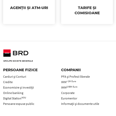
AGENȚII ȘI ATM-URI
TARIFE ȘI
COMISIOANE
PERSOANE FIZICE
COMPANII
Carduri şi Conturi
PFA şi Profesii liberale
< 2M Euro
Credite
IMM
2-50M Euro
Economisire și investiții
IMM
Online banking
Corporate
NOU
Digital Station
Euromentor
Persoane expuse public
Informații și documente utile