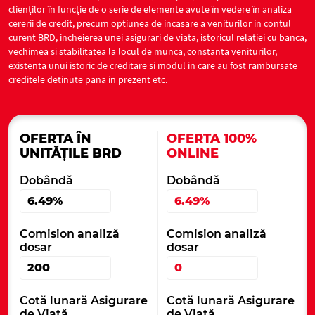
clienților în funcție de o serie de elemente avute în vedere în analiza
cererii de credit, precum optiunea de incasare a veniturilor in contul
curent BRD, incheierea unei asigurari de viata, istoricul relatiei cu banca,
vechimea si stabilitatea la locul de munca, constanta veniturilor,
existenta unui istoric de creditare si modul in care au fost rambursate
creditele detinute pana in prezent etc.
OFERTA ÎN
OFERTA 100%
UNITĂȚILE BRD
ONLINE
Dobândă
Dobândă
6.49%
6.49%
Comision analiză
Comision analiză
dosar
dosar
200
0
Cotă lunară Asigurare
Cotă lunară Asigurare
de Viață
de Viață