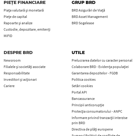
PIEȚE FINANCIARE
GRUP BRD
Piața valutară și monetară
BRD Asigurări de Viață
Piețe de capital
BRD Asset Management
Rapoarte și analize
BRD Sogelease
Custodie, depozitare, emitenți
MiFID
DESPRE BRD
UTILE
Newsroom
Prelucrarea datelor cu caracter personal
Filialele și societăți asociate
Colaborare BRD - Evidența populației
Responsabilitate
Garantarea depozitelor - FGDB
Investitori și acționari
Politica cookies
Cariere
Setări cookies
Portal API
Bancassurance
Principii anticorupţie
Protecţia consumatorului - ANPC
Informare privind tranzacții interzise
prin BRD
Directiva de plăți europene
Sumarul Politicii de conflicte de