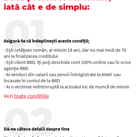
iată cât e de simplu:
01
Asigură-te că îndeplinești aceste condiții;
- Ești cetățean român, ai minim 18 ani, dar nu mai mult de 76
ani la finalizarea creditului
- Ești client BRD. Îți poți deschide cont 100% online sau în orice
agenție BRD
- Ai venituri din salarii sau pensii întregistrate la ANAF sau
încasate în contul de la BRD
- Ai o vechime neîntreruptă la actualul loc de muncă de minim
12 luni
Vezi
toate condițiile
- Nu ai restanțe curente și nu ai înregistrat restante
02
semnificative la alte credite, în trecut
- Nu ai deja o cerere depusă într-o unitate BRD pentru
obținerea unui credit de consum
- Ești interesat de un credit în nume propriu (sumă nouă sau
Dă-ne câteva detalii despre tine
refinanțare), fără alt co-împrumutat
- Poți opta chiar și pentru o asigurare de viață împreună cu