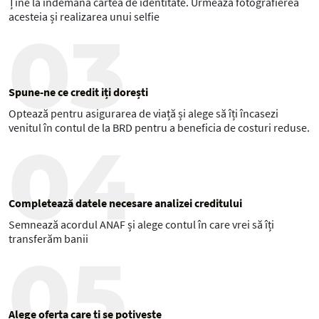
Ține la îndemână cartea de identitate. Urmează fotografierea
creditul tău care să te ajute în cazul unor situații neprevăzute
acesteia și realizarea unui selfie
- Dacă ai nevoie de suport poți consulta ghidul
AICI
03
Spune-ne ce credit iți dorești
Optează pentru asigurarea de viață și alege să îți încasezi
venitul în contul de la BRD pentru a beneficia de costuri reduse.
04
Completează datele necesare analizei creditului
Semnează acordul ANAF și alege contul în care vrei să îți
transferăm banii
05
Alege oferta care ți se potivește