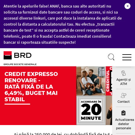
Atentie la apelurile false! ANAF, banca sau alte autoritati nu
×
solicita sa furnizezi date bancare sau coduri de access, si nici sa
accesezi diverse linkuri, care pot duce la instalarea de aplicatii de
control la distanta a calculatorului tau. Nu efectua „tranzactii
bancare de test” si nu accepta astfel de cereri receptionate
telefonic, poate fi o frauda! Contacteaza imediat consilierul
bancar si raporteaza situatiile suspecte!
Sari la conținutul principal
T
Curs
Valutar
CREDIT EXPRESSO
RENOVARE -
Agenții și
ATM
RATĂ FIXĂ DE LA
6,49%, BUGET MAI
STABIL
Contact
Actualizarea
datelor
personale
Ai până la 250.000 de lei, cu dobândă fixă de la 6,49%.