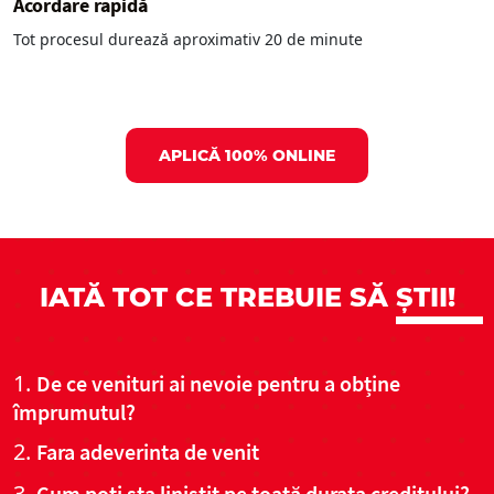
Acordare rapidă
Tot procesul durează aproximativ 20 de minute
APLICĂ 100% ONLINE
IATĂ TOT CE TREBUIE SĂ
ȘTII!
De ce venituri ai nevoie pentru a obține
împrumutul?
Fara adeverinta de venit
Cum poți sta liniștit pe toată durata creditului?