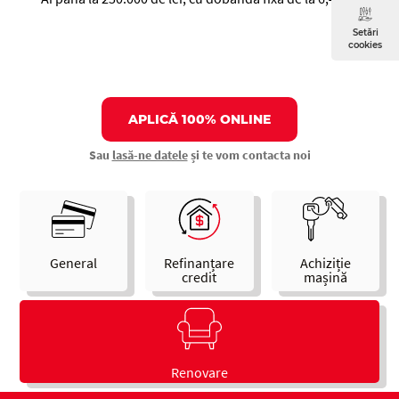
Setări
cookies
APLICĂ 100% ONLINE
Sau
lasă-ne datele
și te vom contacta noi
General
Refinanțare
Achiziție
credit
mașină
Renovare