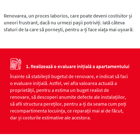
Renovarea, un proces laborios, care poate deveni costisitor și
uneori frustrant, dacă nu urmezi pașii potriviți. Iată câteva
sfaturi de la care să pornești, pentru a-ți face viața mai ușoară:
1. Realizează o evaluare inițială a apartamentului
Înainte să stabilești bugetul de renovare, e indicat să faci
o evaluare inițială. Astfel, vei afla valoarea actuală a
proprietății, pentru a estima un buget realist de
renovare, să descoperi anumite defecte ale instalațiilor,
să afli structura pereților, pentru a-ți da seama cum poți
recompartimenta locuința, ce reparații mai ai de făcut,
dar și costurile estimative ale acestora.