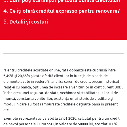
Ce iți oferă creditul expresso pentru renovare?
Detalii și costuri
*Pentru creditele acordate online, rata dobânzii este cuprinsă între
6,49% și 20,68% și este oferită clienților în funcție de o serie de
elemente avute în vedere în analiza cererii de credit, precum istoricul
relației cu banca, opțiunea de încasare a veniturilor în cont curent BRD,
încheierea unei asigurari de viata, vechimea și stabilitatea la locul de
muncă, constanta veniturilor, existența unui istoric de creditare și
modul în care au fost rambursate creditele deținute până în prezent
etc.
Exemplu reprezentativ valabil la 27.01.2026, calculat pentru un credit
de nevoi personale EXPRESSO, in valoare de 50000 lei, acordat 100%