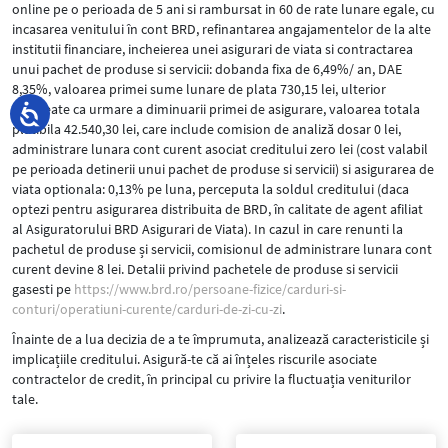
online pe o perioada de 5 ani si rambursat in 60 de rate lunare egale, cu
incasarea venitului în cont BRD, refinantarea angajamentelor de la alte
institutii financiare, incheierea unei asigurari de viata si contractarea
unui pachet de produse si servicii: dobanda fixa de 6,49%/ an, DAE
8,35%, valoarea primei sume lunare de plata 730,15 lei, ulterior
descreate ca urmare a diminuarii primei de asigurare, valoarea totala
platibila 42.540,30 lei, care include comision de analiză dosar 0 lei,
administrare lunara cont curent asociat creditului zero lei (cost valabil
pe perioada detinerii unui pachet de produse si servicii) si asigurarea de
viata optionala: 0,13% pe luna, perceputa la soldul creditului (daca
optezi pentru asigurarea distribuita de BRD, în calitate de agent afiliat
al Asiguratorului BRD Asigurari de Viata). In cazul in care renunti la
pachetul de produse și servicii, comisionul de administrare lunara cont
curent devine 8 lei. Detalii privind pachetele de produse si servicii
gasesti pe
https://www.brd.ro/persoane-fizice/carduri-si-
conturi/operatiuni-curente/carduri-de-zi-cu-zi
.
Înainte de a lua decizia de a te împrumuta, analizează caracteristicile și
implicațiile creditului. Asigură-te că ai înțeles riscurile asociate
contractelor de credit, în principal cu privire la fluctuația veniturilor
tale.