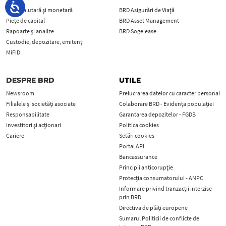
Piața valutară și monetară
BRD Asigurări de Viață
Piețe de capital
BRD Asset Management
Rapoarte și analize
BRD Sogelease
Custodie, depozitare, emitenți
MiFID
DESPRE BRD
UTILE
Newsroom
Prelucrarea datelor cu caracter personal
Filialele și societăți asociate
Colaborare BRD - Evidența populației
Responsabilitate
Garantarea depozitelor - FGDB
Investitori și acționari
Politica cookies
Cariere
Setări cookies
Portal API
Bancassurance
Principii anticorupţie
Protecţia consumatorului - ANPC
Informare privind tranzacții interzise
prin BRD
Directiva de plăți europene
Sumarul Politicii de conflicte de