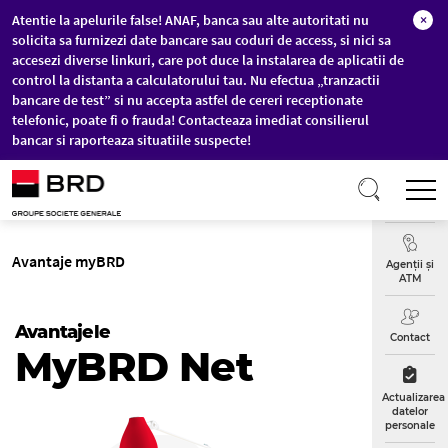
Atentie la apelurile false! ANAF, banca sau alte autoritati nu
×
solicita sa furnizezi date bancare sau coduri de access, si nici sa
accesezi diverse linkuri, care pot duce la instalarea de aplicatii de
control la distanta a calculatorului tau. Nu efectua „tranzactii
bancare de test” si nu accepta astfel de cereri receptionate
telefonic, poate fi o frauda! Contacteaza imediat consilierul
bancar si raporteaza situatiile suspecte!
Sari la conținutul principal
T
Curs
Valutar
Agenții și
ATM
Avantajele
Contact
MyBRD Net
Actualizarea
datelor
personale