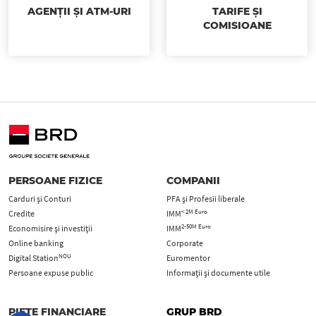
AGENȚII ȘI ATM-URI
TARIFE ȘI
COMISIOANE
PERSOANE FIZICE
COMPANII
Carduri şi Conturi
PFA şi Profesii liberale
< 2M Euro
Credite
IMM
2-50M Euro
Economisire și investiții
IMM
Online banking
Corporate
NOU
Digital Station
Euromentor
Persoane expuse public
Informații și documente utile
PIEȚE FINANCIARE
GRUP BRD