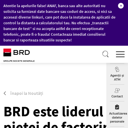
Atentie la apelurile false! ANAF, banca sau alte autoritati nu
×
solicita sa furnizezi date bancare sau coduri de access, si nici sa
accesezi diverse linkuri, care pot duce la instalarea de aplicatii de
control la distanta a calculatorului tau. Nu efectua „tranzactii
bancare de test” si nu accepta astfel de cereri receptionate
telefonic, poate fi o frauda! Contacteaza imediat consilierul
bancar si raporteaza situatiile suspecte!
Sari la conținutul principal
T
Curs
Valutar
Agenții și
ATM
Înapoi la Noutăți
Contact
BRD este liderul
Actualizarea
datelor
pietei de factoring
personale