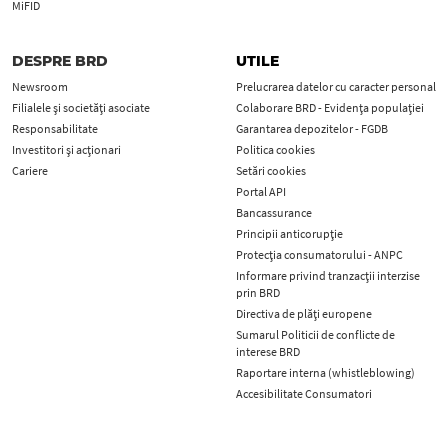
MiFID
DESPRE BRD
UTILE
Newsroom
Prelucrarea datelor cu caracter personal
Filialele și societăți asociate
Colaborare BRD - Evidența populației
Responsabilitate
Garantarea depozitelor - FGDB
Investitori și acționari
Politica cookies
Cariere
Setări cookies
Portal API
Bancassurance
Principii anticorupţie
Protecţia consumatorului - ANPC
Informare privind tranzacții interzise
prin BRD
Directiva de plăți europene
Sumarul Politicii de conflicte de
interese BRD
Raportare interna (whistleblowing)
Accesibilitate Consumatori