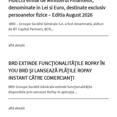
FIDELIS emise de Ministerul Finantelor,
denominate in Lei si Euro, destinate exclusiv
persoanelor fizice – Editia August 2026
BRD – Groupe Société Générale S.A. a fost desemnată, alături
de BT Capital Partners, BCR,...
află detalii
BRD EXTINDE FUNCȚIONALITĂȚILE ROPAY ÎN
YOU BRD ȘI LANSEAZĂ PLĂȚILE ROPAY
INSTANT CĂTRE COMERCIANȚI
BRD Groupe Société Générale extinde funcționalitățile
disponibile prin serviciul RoPay în aplicația ...
află detalii