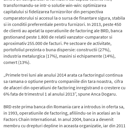
transformandu-se intr-o solutie win-win: optimizarea
capitalului si fidelizarea furnizorilor din perspectiva
cumparatorului si accesul la o sursa de finantare sigura, stabila
si in conditii preferentiale pentru furnizori. In 2013, peste 450
de clienti au apelat la operatiunile de factoring ale BRD, banca
gestionand peste 1.800 de relatii vanzator-cumparator si
aproximativ 255.000 de facturi. Pe sectoare de activitate,
portofoliul prezinta o buna dispersie: constructii (27%),
industria metalurgica (17%), masini si echipamente (14%),
comert (13%).
„Primele trei luni ale anului 2014 arata ca factoringul continua
sa ramana o optiune pentru companiile din tara noastra, cifra
de afaceri din operatiuni de factoring inregistrand o crestere cu
6% fata de trimestrul 1 al anului 2013”, spune Anca Dogaru.
BRD este prima banca din Romania care a introdus in oferta sa,
in 1993, operatiunile de factoring, afiliindu-se in acelasi an la
Factors Chain International. In anul 2004, banca a devenit
membru cu drepturi depline in aceasta organizatie, iar din 2011