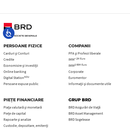
PERSOANE FIZICE
COMPANII
Carduri şi Conturi
PFA şi Profesii liberale
< 2M Euro
Credite
IMM
2-50M Euro
Economisire și investiții
IMM
Online banking
Corporate
NOU
Digital Station
Euromentor
Persoane expuse public
Informații și documente utile
PIEȚE FINANCIARE
GRUP BRD
Piața valutară și monetară
BRD Asigurări de Viață
Piețe de capital
BRD Asset Management
Rapoarte și analize
BRD Sogelease
Custodie, depozitare, emitenți