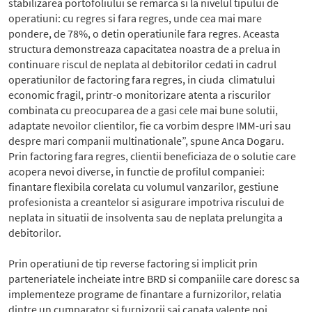
stabilizarea portofoliului se remarca si la nivelul tipului de
operatiuni: cu regres si fara regres, unde cea mai mare
pondere, de 78%, o detin operatiunile fara regres. Aceasta
structura demonstreaza capacitatea noastra de a prelua in
continuare riscul de neplata al debitorilor cedati in cadrul
operatiunilor de factoring fara regres, in ciuda climatului
economic fragil, printr-o monitorizare atenta a riscurilor
combinata cu preocuparea de a gasi cele mai bune solutii,
adaptate nevoilor clientilor, fie ca vorbim despre IMM-uri sau
despre mari companii multinationale”, spune Anca Dogaru.
Prin factoring fara regres, clientii beneficiaza de o solutie care
acopera nevoi diverse, in functie de profilul companiei:
finantare flexibila corelata cu volumul vanzarilor, gestiune
profesionista a creantelor si asigurare impotriva riscului de
neplata in situatii de insolventa sau de neplata prelungita a
debitorilor.
Prin operatiuni de tip reverse factoring si implicit prin
parteneriatele incheiate intre BRD si companiile care doresc sa
implementeze programe de finantare a furnizorilor, relatia
dintre un cumparator si furnizorii sai capata valente noi,