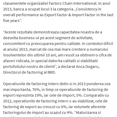
clasamentele organizatiei Factors Chain International. In anul
2013, banca a ocupat locul 3 la categoria „Consistency in
overall performance as Export Factor & Import Factor in the last
five years”.
“Aceste rezultate demonstreaza capacitatea noastra de a
dezvolta business-ul pe acest segment de activitate,
concomitent cu preocuparea pentru calitate. In contextul dificil
al anului 2013, marcat de cea mai mare crestere a numarului
insolventelor din ultimii 10 ani, am reusit sa obtinem o cifra de
afaceri ridicata, in special datorita calitatii si stabilitatii
portofoliului nostru de clienti”, a declarat Anca Dogaru,
Directorul de factoring al BRD.
Operatiunile de factoring intern detin si in 2013 ponderea cea
mai importanta, 76%, in timp ce operatiunile de factoring de
export reprezinta 19%, iar cele de import, 5%. Comparativ cu
2012, operatiunile de factoring intern s-au stabilizat, cele de
factoring de export au crescut cu 6%, iar volumele aferente
factoringului de import au scazut cu 4%. “Maturizarea si