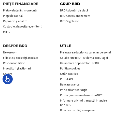
PIEȚE FINANCIARE
GRUP BRD
Piața valutară și monetară
BRD Asigurări de Viață
Piețe de capital
BRD Asset Management
Rapoarte și analize
BRD Sogelease
Custodie, depozitare, emitenți
MiFID
DESPRE BRD
UTILE
Newsroom
Prelucrarea datelor cu caracter personal
Filialele și societăți asociate
Colaborare BRD - Evidența populației
Responsabilitate
Garantarea depozitelor - FGDB
Investitori și acționari
Politica cookies
Cariere
Setări cookies
Portal API
Bancassurance
Principii anticorupţie
Protecţia consumatorului - ANPC
Informare privind tranzacții interzise
prin BRD
Directiva de plăți europene