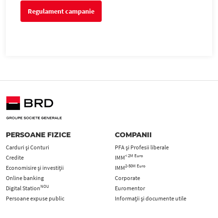
Regulament campanie
PERSOANE FIZICE
COMPANII
Carduri şi Conturi
PFA şi Profesii liberale
< 2M Euro
Credite
IMM
2-50M Euro
Economisire și investiții
IMM
Online banking
Corporate
NOU
Digital Station
Euromentor
Persoane expuse public
Informații și documente utile