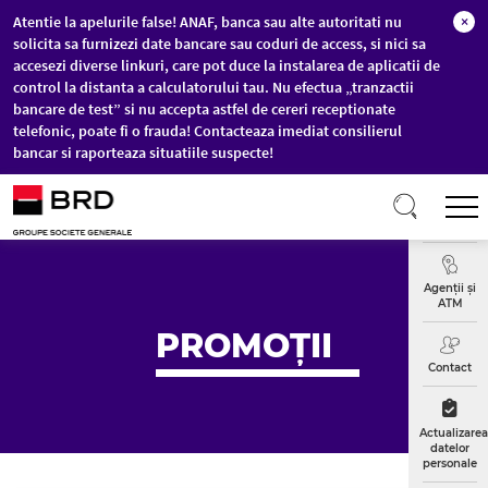
Atentie la apelurile false! ANAF, banca sau alte autoritati nu
×
solicita sa furnizezi date bancare sau coduri de access, si nici sa
accesezi diverse linkuri, care pot duce la instalarea de aplicatii de
control la distanta a calculatorului tau. Nu efectua „tranzactii
bancare de test” si nu accepta astfel de cereri receptionate
telefonic, poate fi o frauda! Contacteaza imediat consilierul
bancar si raporteaza situatiile suspecte!
Sari la conținutul principal
T
Curs
Valutar
Agenții și
ATM
PROMOȚII
Contact
Actualizarea
datelor
personale