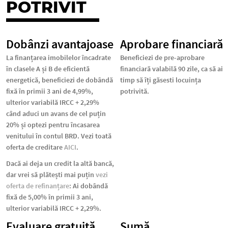
POTRIVIT
Dobânzi avantajoase
Aprobare financiară
La finanțarea imobilelor încadrate
Beneficiezi de pre-aprobare
în clasele A și B de eficientă
financiară valabilă 90 zile, ca să ai
energetică, beneficiezi de
dobândă
timp să îți găsesti locuința
fixă în primii 3 ani de 4,99%,
potrivită.
ulterior variabilă IRCC + 2,29%
când aduci un avans de cel puțin
20% și optezi pentru încasarea
venitului în contul BRD. Vezi toată
oferta de creditare
AICI
.
Dacă ai deja un credit la altă bancă,
dar vrei să plătești mai puțin
vezi
oferta de refinanțare
: Ai dobândă
fixă de 5,00% în primii 3 ani,
ulterior variabilă IRCC + 2,29%.
Evaluare gratuită
Sumă