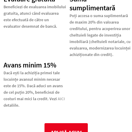
sumplimentară
Beneficiezi de evaluarea imobilului
gratuita, atunci când evaluarea
Poți accesa o suma suplimentară
este efectuată de către un
de maxim 20% din valoarea
evaluator desemnat de bancă.
creditului, pentru acoperirea unor
cheltuieli legate de investiția
imobiliară (cheltuieli notariale, cu
evaluarea, modernizarea locuinței
achiziționate din credit).
Avans minim 15%
Dacă ești la achiziția primei tale
locuințe avansul minim necesar
este de 15%. Dacă aduci un avans
de cel puțin 20%, beneficiezi de
costuri mai mici la credit. Vezi
AICI
detaliile.