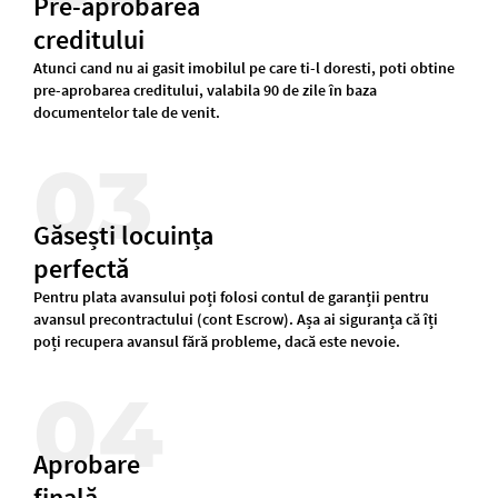
Pre-aprobarea
creditului
Atunci cand nu ai gasit imobilul pe care ti-l doresti, poti obtine
pre-aprobarea creditului, valabila 90 de zile în baza
documentelor tale de venit.
03
Găsești locuința
perfectă
Pentru plata avansului poți folosi contul de garanții pentru
avansul precontractului (cont Escrow). Așa ai siguranța că îți
poți recupera avansul fără probleme, dacă este nevoie.
04
Aprobare
finală