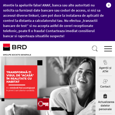
Atentie la apelurile false! ANAF, banca sau alte autoritati nu
×
solicita sa furnizezi date bancare sau coduri de access, si nici sa
accesezi diverse linkuri, care pot duce la instalarea de aplicatii de
control la distanta a calculatorului tau. Nu efectua „tranzactii
bancare de test” si nu accepta astfel de cereri receptionate
telefonic, poate fi o frauda! Contacteaza imediat consilierul
bancar si raporteaza situatiile suspecte!
Sari la conținutul principal
T
Curs
Valutar
Agenții și
ATM
Contact
Actualizarea
datelor
personale