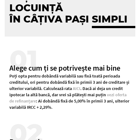
LOCUINȚĂ
ÎN CÂȚIVA PAȘI
SIMPLI
01
Alege cum ți se potrivește mai bine
Poți opta pentru dobândă variabilă sau fixă toată perioada
creditului, ori pentru dobândă fixă în primii 3 ani de creditare și
ulterior variabilă. Calculează rata
AICI
. Dacă ai deja un credit
ipotecar la altă bancă, dar vrei să plătești mai puțin
vezi oferta
de refinanțare
: Ai dobândă fixă de 5,00% în primii 3 ani, ulterior
variabilă IRCC + 2,29%.
02