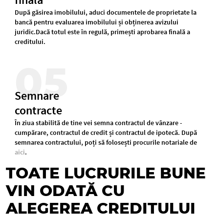
După găsirea imobilului, aduci documentele de proprietate la
bancă pentru evaluarea imobilului și obținerea avizului
juridic.Dacă totul este în regulă, primești aprobarea finală a
creditului.
05
Semnare
contracte
În ziua stabilită de tine vei semna contractul de vânzare -
cumpărare, contractul de credit și contractul de ipotecă. După
semnarea contractului, poți să folosești procurile notariale de
aici
.
TOATE LUCRURILE BUNE
VIN ODATĂ CU
ALEGEREA CREDITULUI