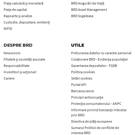
Piața valutară și monetară
BRD Asigurări de Viață
Piețe de capital
BRD Asset Management
Rapoarte și analize
BRD Sogelease
Custodie, depozitare, emitenți
MiFID
DESPRE BRD
UTILE
Newsroom
Prelucrarea datelor cu caracter personal
Filialele și societăți asociate
Colaborare BRD - Evidența populației
Responsabilitate
Garantarea depozitelor - FGDB
Investitori și acționari
Politica cookies
Cariere
Setări cookies
Portal API
Bancassurance
Principii anticorupţie
Protecţia consumatorului - ANPC
Informare privind tranzacții interzise
prin BRD
Directiva de plăți europene
Sumarul Politicii de conflicte de
interese BRD