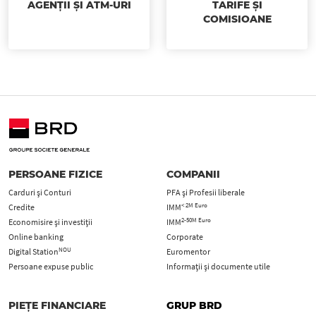
AGENȚII ȘI ATM-URI
TARIFE ȘI
COMISIOANE
PERSOANE FIZICE
COMPANII
Carduri şi Conturi
PFA şi Profesii liberale
< 2M Euro
Credite
IMM
2-50M Euro
Economisire și investiții
IMM
Online banking
Corporate
NOU
Digital Station
Euromentor
Persoane expuse public
Informații și documente utile
PIEȚE FINANCIARE
GRUP BRD