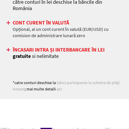
către conturi în lei deschise la băncile din
România
CONT CURENT ÎN VALUTĂ
Opțional, ai un cont curent în valută (EUR/USD) cu
comision de administrare lunară zero
ÎNCASARI INTRA ȘI INTERBANCARE ÎN LEI
gratuite
si nelimitate
*catre conturi deschise la
bănci participante la schema de plăţi
instant
; mai multe detalii
aici