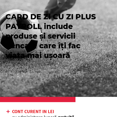
CARD DE ZI CU ZI PLUS
PAYROLL include
produse și servicii
bancare care îți fac
viața mai ușoară
CONT CURENT IN LEI