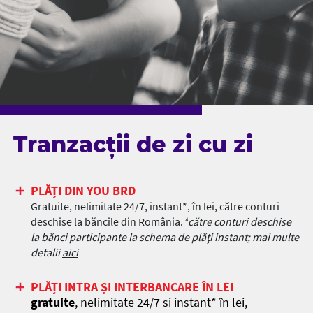
Tranzacții de zi cu zi
PLĂȚI DIN YOU BRD
Gratuite, nelimitate 24/7, instant*, în lei, către conturi
deschise la băncile din România.
*către conturi deschise
la
bănci participante
la schema de plăţi instant
; mai multe
detalii
aici
PLĂȚI INTRA ȘI INTERBANCARE ÎN LEI
gratuite
, nelimitate 24/7 si instant* în lei,