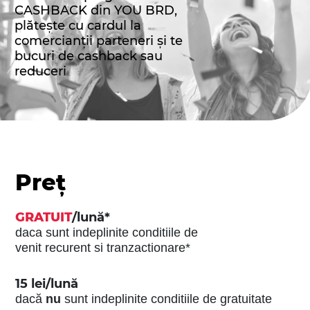
CASHBACK din YOU BRD,
plătește cu cardul la
comercianții parteneri și te
bucuri de cashback sau
reduceri
Preț
GRATUIT
/lună*
daca sunt indeplinite conditiile de
venit recurent si tranzactionare*
15 lei/lună
dacă
nu
sunt indeplinite conditiile de gratuitate