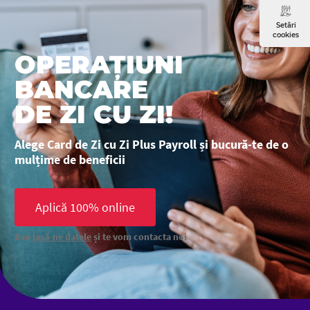
Setări
cookies
OPERAȚIUNI
BANCARE
DE ZI CU ZI!
Alege Card de Zi cu Zi Plus Payroll și bucură-te de o
mulțime de beneficii
Aplică 100% online
Sau
lasă-ne datele
și te vom contacta noi