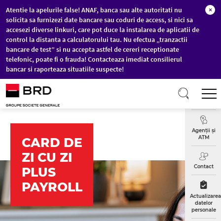
Atentie la apelurile false! ANAF, banca sau alte autoritati nu
×
solicita sa furnizezi date bancare sau coduri de access, si nici sa
accesezi diverse linkuri, care pot duce la instalarea de aplicatii de
control la distanta a calculatorului tau. Nu efectua „tranzactii
bancare de test” si nu accepta astfel de cereri receptionate
telefonic, poate fi o frauda! Contacteaza imediat consilierul
bancar si raporteaza situatiile suspecte!
Sari la conținutul principal
T
Curs
Valutar
Agenții și
ATM
CARD DE
ZI CU ZI
Contact
PLUS
PAYROLL
Actualizarea
datelor
personale