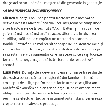
dragostei pentru pământ, moștenită din generație în generație.
Ce te-a motivat să devii antreprenor?
Cârstea Mihăiță:
Pasiunea pentru tractoare m-a motivat să
dezvolt această afacere. Încă din liceu mergeam pe câmp unde
arau tractoarele de la vechiul SMA din Bălteni și mă rugam de
șoferi să mă lase să mă urc în tractor. Ulterior, la finalizarea
studiilor, tatăl meu a cumpărat un tractor din economiile
familiei, întrucât nu a mai reușit să scape de insistențele mele și
ale fratelui meu. Treptat, am luat și al doilea utilaj și am început
să prestăm servicii oamenilor care nu aveau cu ce să își lucreze
terenul. Ulterior, am ajuns să luăm terenurile respective în
arendă.
Lupu Petre
: Dorința de a deveni antreprenor mi se trage din de
dragostea pentru pământ, moștenită din familie. În fermă nu
am dispus de utilaje performante, iar în urma discuțiilor am
hotărât să avansăm pe plan tehnologic. După ce am schimbat
utilajele vechi, am dispus de o tehnologie care nu doar că ne
permite să efectuăm lucrările în timpul optim, dar și generează
creșteri semnificative ale producției.