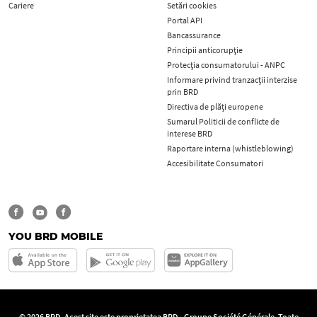
Cariere
Setări cookies
Portal API
Bancassurance
Principii anticorupţie
Protecţia consumatorului - ANPC
Informare privind tranzacții interzise
prin BRD
Directiva de plăți europene
Sumarul Politicii de conflicte de
interese BRD
Raportare interna (whistleblowing)
Accesibilitate Consumatori
YOU BRD MOBILE
© 2026 BRD. Acest site este proprietatea BRD - Groupe Société Générale. Toate