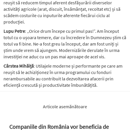
reușit să reducem timpul aferent desfășurării diverselor
activități agricole (arat, discuit, însămânțat, recoltat etc) și să
scădem costurile cu inputurile aferente fiecărui ciclu al
producției.
Lupu Petre
: „Orice drum începe cu primul pas!”. Am început
totul cu o ușoara temere, dar cu încredere în Dumnezeu știm că
totul va fi bine. Ne-a fost greu la început, dar am fost uniți și
știm unde vrem să ajungem. Modernizările derulate în urma
investiției ne aduc cu un pas mai aproape de acel vis.
Cârstea Mihăiță
: Utilajele moderne și performante pe care am
reușit să le achiziționez în urma programului cu fonduri
nerambursabile au contribuit la dezvoltarea afacerii prin
eficiență crescută și productivitate îmbunătățită.
Articole asemănătoare
Companiile din România vor beneficia de