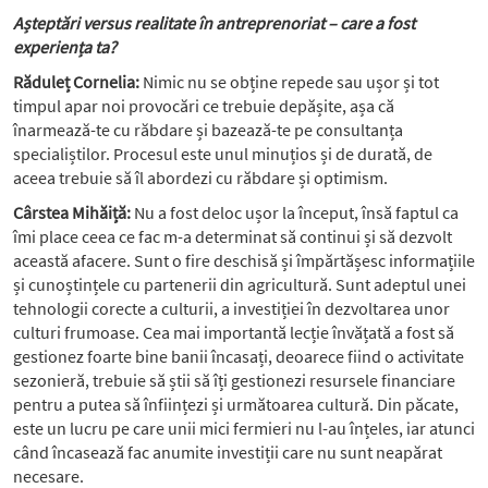
Așteptări versus realitate în antreprenoriat – care a fost
experiența ta?
Răduleț Cornelia:
Nimic nu se obține repede sau ușor și tot
timpul apar noi provocări ce trebuie depășite, așa că
înarmează-te cu răbdare și bazează-te pe consultanța
specialiștilor. Procesul este unul minuțios și de durată, de
aceea trebuie să îl abordezi cu răbdare și optimism.
Cârstea Mihăiță:
Nu a fost deloc ușor la început, însă faptul ca
îmi place ceea ce fac m-a determinat să continui și să dezvolt
această afacere. Sunt o fire deschisă și împărtășesc informațiile
și cunoștințele cu partenerii din agricultură. Sunt adeptul unei
tehnologii corecte a culturii, a investiției în dezvoltarea unor
culturi frumoase. Cea mai importantă lecție învățată a fost să
gestionez foarte bine banii încasați, deoarece fiind o activitate
sezonieră, trebuie să știi să îți gestionezi resursele financiare
pentru a putea să înființezi și următoarea cultură. Din păcate,
este un lucru pe care unii mici fermieri nu l-au înțeles, iar atunci
când încasează fac anumite investiții care nu sunt neapărat
necesare.