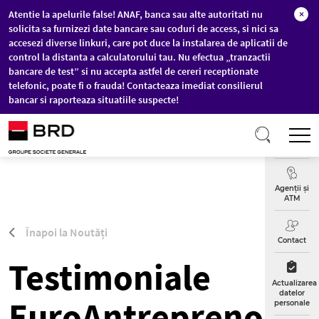
Atentie la apelurile false! ANAF, banca sau alte autoritati nu
×
solicita sa furnizezi date bancare sau coduri de access, si nici sa
accesezi diverse linkuri, care pot duce la instalarea de aplicatii de
control la distanta a calculatorului tau. Nu efectua „tranzactii
bancare de test” si nu accepta astfel de cereri receptionate
telefonic, poate fi o frauda! Contacteaza imediat consilierul
bancar si raporteaza situatiile suspecte!
Sari la conținutul principal
T
Curs
Valutar
Agenții și
ATM
Înapoi la Noutăți
Contact
Testimoniale
Actualizarea
datelor
EuroAntreprenor
personale