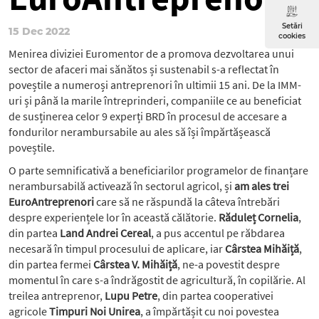
Setări
15 Dec 2022
cookies
Menirea diviziei Euromentor de a promova dezvoltarea unui
sector de afaceri mai sănătos și sustenabil s-a reflectat în
poveștile a numeroși antreprenori în ultimii 15 ani. De la IMM-
uri și până la marile întreprinderi, companiile ce au beneficiat
de susținerea celor 9 experți BRD în procesul de accesare a
fondurilor nerambursabile au ales să își împărtășească
poveștile.
O parte semnificativă a beneficiarilor programelor de finanțare
nerambursabilă activează în sectorul agricol, și
am ales trei
EuroAntreprenori
care să ne răspundă la câteva întrebări
despre experiențele lor în această călătorie.
Răduleț Cornelia
,
din partea
Land Andrei Cereal
, a pus accentul pe răbdarea
necesară în timpul procesului de aplicare, iar
Cârstea Mihăiță
,
din partea fermei
Cârstea V. Mihăiță
, ne-a povestit despre
momentul în care s-a îndrăgostit de agricultură, în copilărie. Al
treilea antreprenor,
Lupu Petre
, din partea cooperativei
agricole
Timpuri Noi Unirea
, a împărtășit cu noi povestea