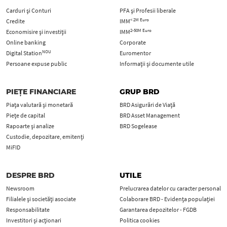
Carduri şi Conturi
PFA şi Profesii liberale
< 2M Euro
Credite
IMM
2-50M Euro
Economisire și investiții
IMM
Online banking
Corporate
NOU
Digital Station
Euromentor
Persoane expuse public
Informații și documente utile
PIEȚE FINANCIARE
GRUP BRD
Piața valutară și monetară
BRD Asigurări de Viață
Piețe de capital
BRD Asset Management
Rapoarte și analize
BRD Sogelease
Custodie, depozitare, emitenți
MiFID
DESPRE BRD
UTILE
Newsroom
Prelucrarea datelor cu caracter personal
Filialele și societăți asociate
Colaborare BRD - Evidența populației
Responsabilitate
Garantarea depozitelor - FGDB
Investitori și acționari
Politica cookies