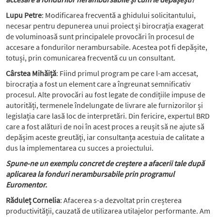
Lupu Petre
: Modificarea frecventă a ghidului solicitantului,
necesar pentru depunerea unui proiect și birocrația exagerat
de voluminoasă sunt principalele provocări în procesul de
accesare a fondurilor nerambursabile. Acestea pot fi depășite,
totuși, prin comunicarea frecventă cu un consultant.
Cârstea Mihăiță
: Fiind primul program pe care l-am accesat,
birocrația a fost un element care a îngreunat semnificativ
procesul. Alte provocări au fost legate de condițiile impuse de
autorități, termenele îndelungate de livrare ale furnizorilor și
legislația care lasă loc de interpretări. Din fericire, expertul BRD
care a fost alături de noi în acest proces a reușit să ne ajute să
depășim aceste greutăți, iar consultanța acestuia de calitate a
dus la implementarea cu succes a proiectului.
Spune-ne un exemplu concret de creștere a afacerii tale după
aplicarea la fonduri nerambursabile prin programul
Euromentor.
Răduleț Cornelia
: Afacerea s-a dezvoltat prin creșterea
productivității, cauzată de utilizarea utilajelor performante. Am