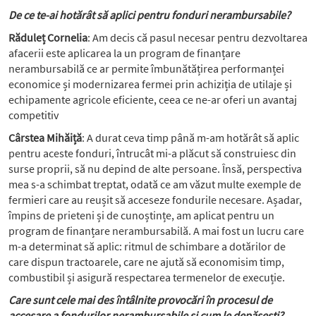
De ce te-ai hotărât să aplici pentru fonduri nerambursabile?
Răduleț Cornelia
: Am decis că pasul necesar pentru dezvoltarea
afacerii este aplicarea la un program de finanțare
nerambursabilă ce ar permite îmbunătățirea performanței
economice și modernizarea fermei prin achiziția de utilaje și
echipamente agricole eficiente, ceea ce ne-ar oferi un avantaj
competitiv
Cârstea Mihăiță
: A durat ceva timp până m-am hotărât să aplic
pentru aceste fonduri, întrucât mi-a plăcut să construiesc din
surse proprii, să nu depind de alte persoane. Însă, perspectiva
mea s-a schimbat treptat, odată ce am văzut multe exemple de
fermieri care au reușit să acceseze fondurile necesare. Așadar,
împins de prieteni și de cunoștințe, am aplicat pentru un
program de finanțare nerambursabilă. A mai fost un lucru care
m-a determinat să aplic: ritmul de schimbare a dotărilor de
care dispun tractoarele, care ne ajută să economisim timp,
combustibil și asigură respectarea termenelor de execuție.
Care sunt cele mai des întâlnite provocări în procesul de
accesare a fondurilor nerambursabile și cum le depășești?