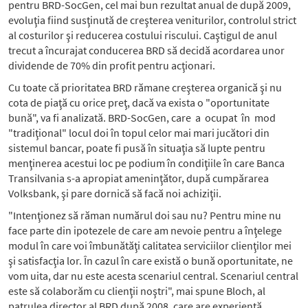
pentru BRD-SocGen, cel mai bun rezultat anual de după 2009,
evoluţia fiind susţinută de creşterea veniturilor, controlul strict
al costurilor şi reducerea costului riscului. Caştigul de anul
trecut a încurajat con­du­cerea BRD să decidă acordarea unor
divi­dende de 70% din profit pentru acţionari.
Cu toate că prioritatea BRD rămane creşterea organică şi nu
cota de piaţă cu orice preţ, dacă va exista o "oportunitate
bună", va fi analizată. BRD-SocGen, care a ocupat în mod
"tradiţional" locul doi în to­pul celor mai mari jucători din
sistemul bancar, poate fi pusă în situaţia să lupte pentru
menţinerea acestui loc pe podium în condiţiile în care Banca
Transilvania s-a apropiat ameninţător, după cumpărarea
Volksbank, şi pare dornică să facă noi achiziţii.
"Intenţionez să răman numărul doi sau nu? Pentru mine nu
face parte din ipotezele de care am nevoie pentru a înţelege
modul în care voi îmbunătăţi calitatea serviciilor clienţilor mei
şi satisfacţia lor. În cazul în care există o bună oportunitate, ne
vom uita, dar nu este acesta scenariul central. Scena­riul central
este să colaborăm cu clienţii noştri", mai spune Bloch, al
patrulea director al BRD după 2008, care are experienţă