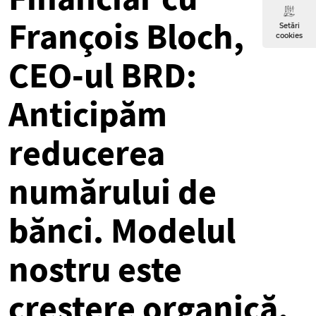
François Bloch,
Setări
cookies
CEO-ul BRD:
Anticipăm
reducerea
numărului de
bănci. Modelul
nostru este
creştere organică.