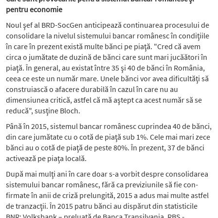
pentru economie
Noul şef al BRD-SocGen an­ti­cipează continuarea pro­cesu­lui de
consolidare la nivelul sistemului bancar românesc în condiţiile
în care în prezent există multe bănci pe piaţă. "Cred că avem
circa o jumătate de duzină de bănci care sunt mari ju­căători în
piaţă. În general, au existat între 35 şi 40 de bănci în România,
ceea ce este un număr mare. Unele bănci vor avea dificultăţi să
con­stru­ias­că o afacere durabilă în cazul în care nu au
dimensiunea critică, astfel că mă aştept ca acest număr să se
reducă", susţine Bloch.
Până în 2015, sistemul bancar românesc cuprindea 40 de bănci,
din care jumătate cu o cotă de piaţă sub 1%. Cele mai mari zece
bănci au o cotă de piaţă de peste 80%. În prezent, 37 de bănci
activează pe piaţa locală.
După mai mulţi ani în care doar s-a vorbit despre consolidarea
sistemului bancar românesc, fără ca previziunile să fie con­
firmate în anii de criză prelungită, 2015 a adus mai multe astfel
de tranzacţii. În 2015 patru bănci au dispărut din statisticile
BNR: Volksbank – preluată de Banca Transilvania, RBS -