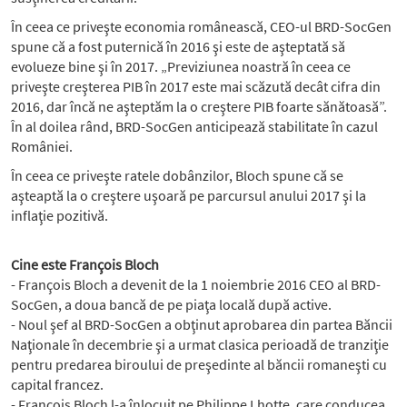
În ceea ce priveşte economia românească, CEO-ul BRD-SocGen
spune că a fost puternică în 2016 şi este de aşteptată să
evolueze bine şi în 2017. „Previziunea noastră în ceea ce
priveşte creşterea PIB în 2017 este mai scăzută decât cifra din
2016, dar încă ne aşteptăm la o creştere PIB foarte sănătoasă”.
În al doilea rând, BRD-SocGen anticipează stabilitate în cazul
României.
În ceea ce priveşte ratele dobânzilor, Bloch spune că se
aşteaptă la o creştere uşoară pe parcursul anului 2017 şi la
inflaţie pozitivă.
Cine este François Bloch
- François Bloch a devenit de la 1 noiembrie 2016 CEO al BRD-
SocGen, a doua bancă de pe piaţa locală după active.
- Noul şef al BRD-SocGen a obţinut aprobarea din partea Băncii
Naţionale în decembrie şi a urmat clasica perioadă de tranziţie
pentru predarea biroului de preşedinte al băncii romaneşti cu
capital francez.
- François Bloch l-a înlocuit pe Philippe Lhotte, care conducea