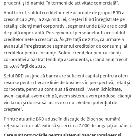
prudenţi şi dinamici, în termeni de activitate comercială".
Anul trecut, soldul creditelor nete acordate de grupul BRD a
crescut cu 3,2%, la 28,5 mld. lei, creşteri fiind înregistrate pe
retail şi clienţi mari corporativi, segment unde BRD are o cotă
de piaţă importantă. Pe segmentul persoanelor fizice soldul
creditelor nete a crescut cu Ă5,3% faţă de 2015, ca urmare a
avansului înregistrat pe segmentul creditelor de consum şi al
creditelor pentru locuinţe. Soldul creditelor pentru clienţi
corporativi a păstrat tendinţa ascendentă, urcand anul trecut
cu 6,6% faţă de 2015.
Şeful BRD susţine că banca are suficient capital pentru a oferi
resurse pentru fiecare linie de business în perspectivă, retail şi
corporate, pentru a continua să crească. "Avem lichiditate,
avem capital, avem echipă, avem sistem, avem produse, clienţii
vin la noi şi doresc să lucreze cu noi. Vedem potenţial de
creştere".
Printre atuurile BRD aduse în discuţie de Bloch se numără
reţeaua teritorială extinsă şi cei circa 7.000 de angajaţi ai băncii.
Care sunt provocările pentru sistemul bancar românesc şi