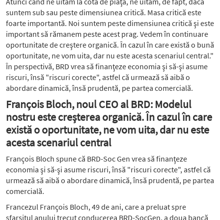
Atunci cand ne ui­tăm la cota de piaţă, ne uităm, de fapt, dacă
suntem sub sau peste di­men­siunea cri­tică. Masa critică este
foar­te im­por­tantă. Noi suntem peste di­men­siu­nea critică şi este
important să rămanem peste acest prag. Vedem în continuare
opor­tunitate de creş­te­re organică. În cazul în care există o bună
opor­tu­nitate, ne vom uita, dar nu este acesta scenariul central."
În perspectivă, BRD vrea să finanţeze economia şi să-şi asume
riscuri, însă "riscuri corec­te", astfel că urmează să aibă o
abordare dinamică, însă prudentă, pe partea comercială.
François Bloch, noul CEO al BRD: Modelul
nostru este creşterea organică. În cazul în care
există o oportunitate, ne vom uita, dar nu este
acesta scenariul central
François Bloch spune că BRD-Soc Gen vrea să finanţeze
economia şi să-şi asume riscuri, însă "riscuri corecte", astfel că
urmează să aibă o abordare dinamică, însă prudentă, pe partea
comercială.
Francezul François Bloch, 49 de ani, care a preluat spre
sfarşitul anului trecut conducerea BRD-SocGen, a doua bancă