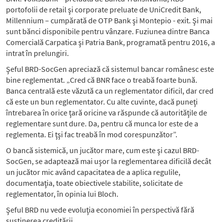
portofolii de retail şi corporate preluate de UniCredit Bank,
Millennium – cumpărată de OTP Bank şi Montepio - exit. Şi mai
sunt bănci disponibile pentru vânzare. Fuziunea dintre Banca
Comercială Carpatica şi Patria Bank, programată pentru 2016, a
intrat în prelungiri.
Şeful BRD-SocGen apreciază că sistemul bancar românesc este
bine reglementat. „Cred că BNR face o treabă foarte bună.
Banca centrală este văzută ca un reglementator dificil, dar cred
că este un bun reglementator. Cu alte cuvinte, dacă puneţi
întrebarea în orice ţară oricine va răspunde că autorităţile de
reglementare sunt dure. Da, pentru că munca lor este de a
reglementa. Ei ţşi fac treabă în mod corespunzător”.
O bancă sistemică, un jucător mare, cum este şi cazul BRD-
SocGen, se adaptează mai uşor la reglementarea dificilă decât
un jucător mic având capacitatea de a aplica regulile,
documentaţia, toate obiectivele stabilite, solicitate de
reglementator, în opinia lui Bloch.
Şeful BRD nu vede evoluţia economiei în perspectivă fără
susţinerea creditării.