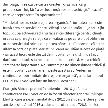
din piaţă, mizează pe cartea creşterii organice, ca şi
predecesorii lui, fără a exclude însă posibile achiziţii, în cazul în
care vor reprezenta "o oportunitate".
"Modelul nostru este creşterea organică. Prioritatea mea este
furnizarea de servicii pentru clienţi. Locul numărul 1,2 sau 3 (în
to­pul după active-n.red.) nu face nicio diferenţă pentru clienţi
în ceea ce priveşte relaţia cu ei, valoarea pe care o pot obţine în
urma serviciului primit din partea băncii. Nu înseamnă că nu ne
uităm la cota de piaţă, dar atunci cand ne uităm la cota de piaţă
- iar acest lucru este destul de important - ne uităm, de fapt,
dacă suntem sub sau peste dimensiunea critică. Masa critică
este foarte importantă. Noi suntem peste dimensiunea critică şi
este important să rămanem peste acest prag. Vedem în
continuare oportu­ni­tate de creştere organică", a declarat noul
CEO al BRD-Soc Gen într-un interviu acordat ZF.
François Bloch a preluat în noiembrie 2016 ştafeta la
conducerea BRD-SocGen de la fostul director general Philippe
Lhotte, care a experimentat după 2012 un an de pierdere şi trei
ani de profit. Anul 2016 a adus un profit net de 728,3 mil. lei