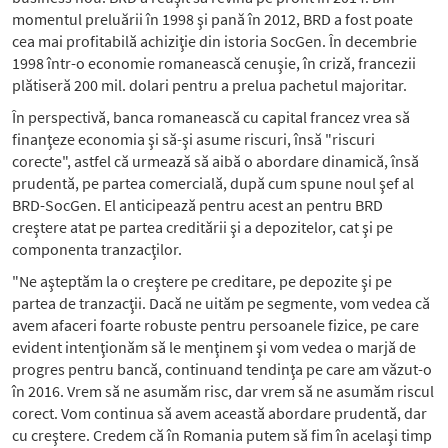
momentul preluării în 1998 şi pană în 2012, BRD a fost poate
cea mai profitabilă achiziţie din istoria SocGen. În decembrie
1998 într-o economie romanească cenuşie, în criză, francezii
plătiseră 200 mil. dolari pentru a prelua pachetul majoritar.
În perspectivă, banca romanească cu capital francez vrea să
finanţeze economia şi să-şi asume riscuri, însă "riscuri
corecte", astfel că urmează să aibă o abordare dinamică, însă
prudentă, pe partea comercială, după cum spune noul şef al
BRD-SocGen. El anticipează pentru acest an pentru BRD
creştere atat pe partea creditării şi a depozitelor, cat şi pe
componenta tranzacţilor.
"Ne aşteptăm la o creştere pe creditare, pe depozite şi pe
partea de tranzacţii. Dacă ne uităm pe segmente, vom vedea că
avem afaceri foarte robuste pentru persoanele fizice, pe care
evident intenţionăm să le menţinem şi vom vedea o marjă de
progres pentru bancă, continuand tendinţa pe care am văzut-o
în 2016. Vrem să ne asumăm risc, dar vrem să ne asumăm riscul
corect. Vom continua să avem această abordare prudentă, dar
cu creştere. Credem că în Romania putem să fim în acelaşi timp