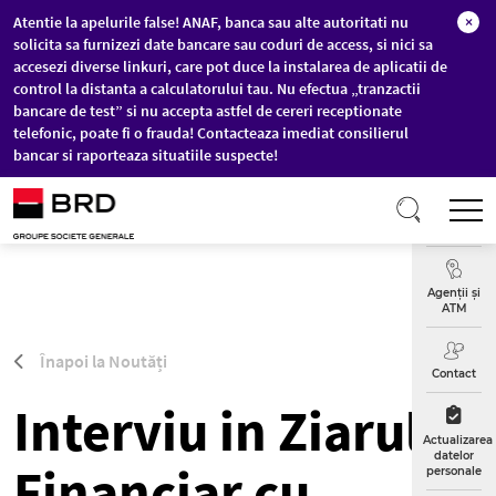
Atentie la apelurile false! ANAF, banca sau alte autoritati nu
×
solicita sa furnizezi date bancare sau coduri de access, si nici sa
accesezi diverse linkuri, care pot duce la instalarea de aplicatii de
control la distanta a calculatorului tau. Nu efectua „tranzactii
bancare de test” si nu accepta astfel de cereri receptionate
telefonic, poate fi o frauda! Contacteaza imediat consilierul
bancar si raporteaza situatiile suspecte!
Sari la conținutul principal
T
Curs
Valutar
Agenții și
ATM
Înapoi la Noutăți
Contact
Interviu in Ziarul
Actualizarea
datelor
Financiar cu
personale