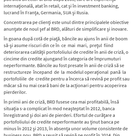
internaţională, atat în retail, cat şi în investment banking,
lucrand în Franţa, Germania, SUA şi Rusia.
Concentrarea pe clienţi este unul dintre principalele obiective
anunţate de noul şef al BRD, alături de simplificare şi inovare.
În goana după cotă de piaţă, băncile au ajuns în anii de boom
să-şi asume riscuri din ce în ce mai mari, preţul fiind
deteriorarea calităţii portofoliului de credite în anii de criză, o
cincime din credite ajungand în categoria de împrumuturi
neperformante. Băncile au fost presate în anii de criză să se
restructureze începand de la modelul operaţional pană la
portofoliile de credite pentru a încerca să revină pe profit sau
măcar să nu mai ceară bani de la acţionari pentru acoperirea
pierderilor.
În primii ani de criză, BRD fusese cea mai profitabilă, însă
situaţia s-a complicat în mod neaşteptat în 2012, banca
înregistrand şi doi ani de pierderi. Efortul de curăţare a
portofoliului de credite neperformante au ţinut banca pe
minus în 2012 şi 2013, în absenţa unor volume consistente de
business nou. BRD a reuşit să revină pe profit în 2014. Din