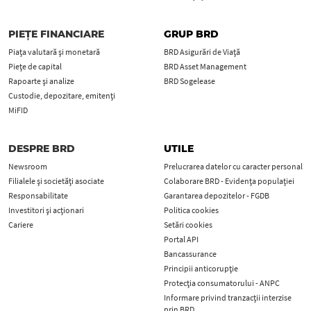
PIEȚE FINANCIARE
GRUP BRD
Piața valutară și monetară
BRD Asigurări de Viață
Piețe de capital
BRD Asset Management
Rapoarte și analize
BRD Sogelease
Custodie, depozitare, emitenți
MiFID
DESPRE BRD
UTILE
Newsroom
Prelucrarea datelor cu caracter personal
Filialele și societăți asociate
Colaborare BRD - Evidența populației
Responsabilitate
Garantarea depozitelor - FGDB
Investitori și acționari
Politica cookies
Cariere
Setări cookies
Portal API
Bancassurance
Principii anticorupţie
Protecţia consumatorului - ANPC
Informare privind tranzacții interzise
prin BRD