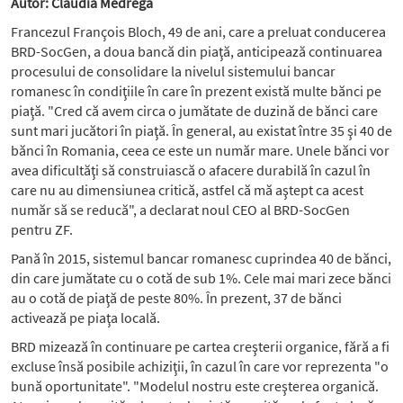
Autor: Claudia Medrega
Francezul François Bloch, 49 de ani, care a preluat con­ducerea
BRD-SocGen, a doua bancă din piaţă, an­ti­cipează continuarea
pro­cesu­lui de consolidare la nivelul siste­mu­lui bancar
romanesc în condiţiile în care în prezent există multe bănci pe
piaţă. "Cred că avem circa o jumătate de duzină de bănci care
sunt mari ju­că­tori în piaţă. În general, au existat între 35 şi 40 de
bănci în Romania, ceea ce este un număr mare. Unele bănci vor
avea dificultăţi să con­stru­ias­că o afacere durabilă în cazul în
care nu au dimensiunea critică, astfel că mă aştept ca acest
număr să se reducă", a declarat noul CEO al BRD-SocGen
pentru ZF.
Pană în 2015, sistemul bancar romanesc cuprindea 40 de bănci,
din care jumătate cu o cotă de sub 1%. Cele mai mari zece bănci
au o cotă de piaţă de peste 80%. În prezent, 37 de bănci
activează pe piaţa locală.
BRD mizează în con­ti­nuare pe cartea creşterii organi­ce, fă­ră a fi
excluse însă posibile achiziţii, în cazul în care vor reprezenta "o
bună opor­tu­nitate". "Modelul nostru este creş­te­rea organică.